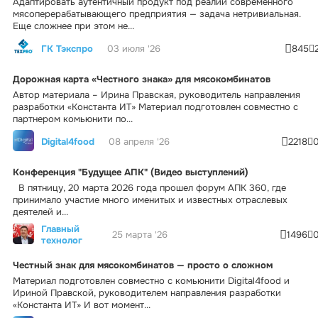
Адаптировать аутентичный продукт под реалии современного
мясоперерабатывающего предприятия — задача нетривиальная.
Еще сложнее при этом не...
ГК Тэкспро
03 июля '26
845
Дорожная карта «Честного знака» для мясокомбинатов
Автор материала – Ирина Правская, руководитель направления
разработки «Константа ИТ» Материал подготовлен совместно с
партнером комьюнити по...
Digital4food
08 апреля '26
2218
Конференция "Будущее АПК" (Видео выступлений)
В пятницу, 20 марта 2026 года прошел форум АПК 360, где
принимало участие много именитых и известных отраслевых
деятелей и...
Главный
25 марта '26
1496
технолог
Честный знак для мясокомбинатов — просто о сложном
Материал подготовлен совместно с комьюнити Digital4food и
Ириной Правской, руководителем направления разработки
«Константа ИТ» И вот момент...