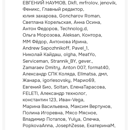
ЕВГЕНИЙ НАУМОВ
Dkfl
mrfrolov
jenovik
Феникс
Главный редактор
юлия захарова
Goncharov Roman
Светлана Корельская
Анна Осина
Антон Федоров
Technolog.d
Ольга Морозова
Aleksan
Контора
ММ Фёдор
Антонова Ирина
Andrew Sapozhnikoff
Pavel_1
Николай Кайдаш
olgha
MeatYo
Serviceman
Strannik_BY
gever.
Zamaraev Dmitry
Anton 007
format40
Александр СПК Коляда
Ellmatsa
дмл
Жанара
igorlesovsky
Марио69
Евгений Био
Soltan
ЕленаТарасова
FELETI
Александр технолог
константин 123
Иван-Vega
Марина Васильевна
Максим Вертунов
Полина Игоревна
Мясо Мясное
Владимир Потапов
Yulya
Олечка
PopkovaAnna
JosephZesse
ЕкатеринаМ