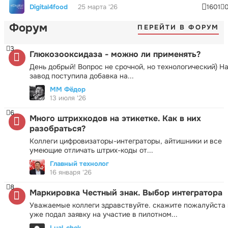
Digital4food
25 марта '26
1601
Форум
ПЕРЕЙТИ В ФОРУМ
3
Глюкозооксидаза - можно ли применять?
День добрый! Вопрос не срочной, но технологический) Н
завод поступила добавка на...
ММ Фёдор
13 июля '26
6
Много штрихкодов на этикетке. Как в них
разобраться?
Коллеги цифровизаторы-интеграторы, айтишники и все
умеющие отличать штрих-коды от...
Главный технолог
16 января '26
8
Маркировка Честный знак. Выбор интегратора
Уважаемые коллеги здравствуйте. скажите пожалуйста 
уже подал заявку на участие в пилотном...
Lyal_chek