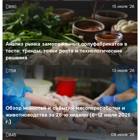
15 июля '26
890
Анализ рынка замороженных полуфабрикатов в
тесте: тренды, точки роста и технологические
решения
13 июля '26
758
Обзор новостей и событий мясопереработки и
животноводства за 28-ю неделю (6–12 июля 2026
г.)
08 июля '26
845