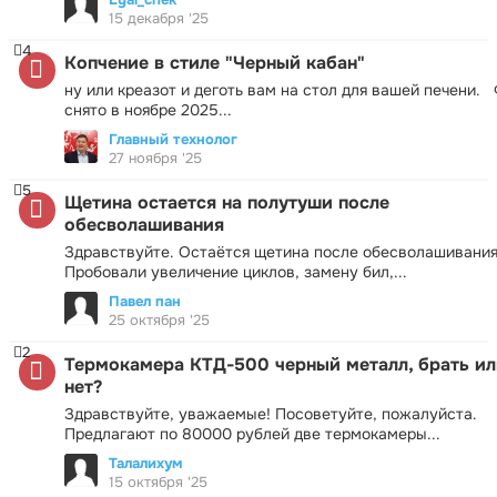
15 декабря '25
4
Копчение в стиле "Черный кабан"
ну или креазот и деготь вам на стол для вашей печени.
снято в ноябре 2025...
Главный технолог
27 ноября '25
5
Щетина остается на полутуши после
обесволашивания
Здравствуйте. Остаётся щетина после обесволашивания
Пробовали увеличение циклов, замену бил,...
Павел пан
25 октября '25
2
Термокамера КТД-500 черный металл, брать ил
нет?
Здравствуйте, уважаемые! Посоветуйте, пожалуйста.
Предлагают по 80000 рублей две термокамеры...
Талалихум
15 октября '25