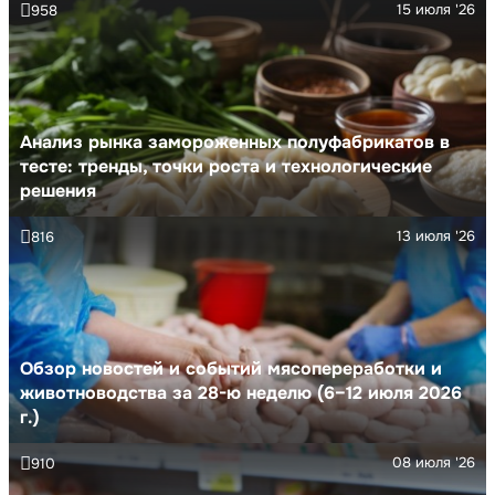
15 июля '26
958
Анализ рынка замороженных полуфабрикатов в
тесте: тренды, точки роста и технологические
решения
13 июля '26
816
Обзор новостей и событий мясопереработки и
животноводства за 28-ю неделю (6–12 июля 2026
г.)
08 июля '26
910