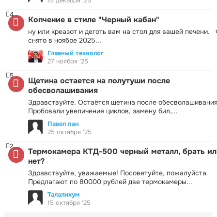
15 декабря '25
4
Копчение в стиле "Черный кабан"
ну или креазот и деготь вам на стол для вашей печени.
снято в ноябре 2025...
Главный технолог
27 ноября '25
5
Щетина остается на полутуши после
обесволашивания
Здравствуйте. Остаётся щетина после обесволашивания
Пробовали увеличение циклов, замену бил,...
Павел пан
25 октября '25
2
Термокамера КТД-500 черный металл, брать ил
нет?
Здравствуйте, уважаемые! Посоветуйте, пожалуйста.
Предлагают по 80000 рублей две термокамеры...
Талалихум
15 октября '25