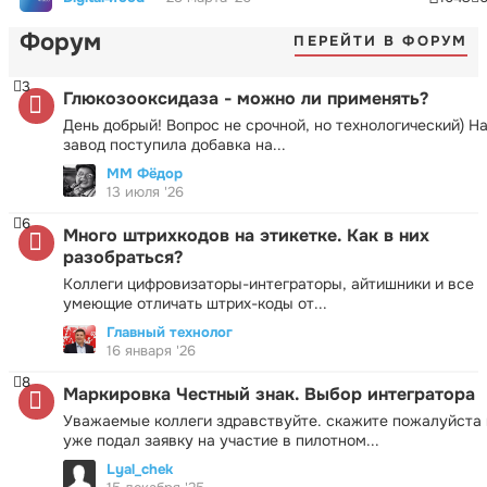
Форум
ПЕРЕЙТИ В ФОРУМ
3
Глюкозооксидаза - можно ли применять?
День добрый! Вопрос не срочной, но технологический) Н
завод поступила добавка на...
ММ Фёдор
13 июля '26
6
Много штрихкодов на этикетке. Как в них
разобраться?
Коллеги цифровизаторы-интеграторы, айтишники и все
умеющие отличать штрих-коды от...
Главный технолог
16 января '26
8
Маркировка Честный знак. Выбор интегратора
Уважаемые коллеги здравствуйте. скажите пожалуйста 
уже подал заявку на участие в пилотном...
Lyal_chek