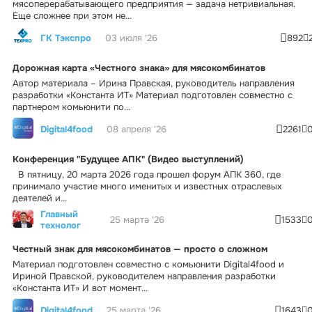
мясоперерабатывающего предприятия — задача нетривиальная.
Еще сложнее при этом не...
ГК Тэкспро
03 июля '26
892
Дорожная карта «Честного знака» для мясокомбинатов
Автор материала – Ирина Правская, руководитель направления
разработки «Константа ИТ» Материал подготовлен совместно с
партнером комьюнити по...
Digital4food
08 апреля '26
2261
Конференция "Будущее АПК" (Видео выступлений)
В пятницу, 20 марта 2026 года прошел форум АПК 360, где
принимало участие много именитых и известных отраслевых
деятелей и...
Главный
25 марта '26
1533
технолог
Честный знак для мясокомбинатов — просто о сложном
Материал подготовлен совместно с комьюнити Digital4food и
Ириной Правской, руководителем направления разработки
«Константа ИТ» И вот момент...
Digital4food
25 марта '26
1643