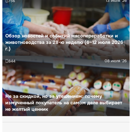
13 июля '26
756
Обзор новостей и событий мясопереработки и
животноводства за 28-ю неделю (6–12 июля 2026
г.)
08 июля '26
844
Не за скидкой, но за утешением: почему
измученный покупатель на самом деле выбирает
не желтый ценник