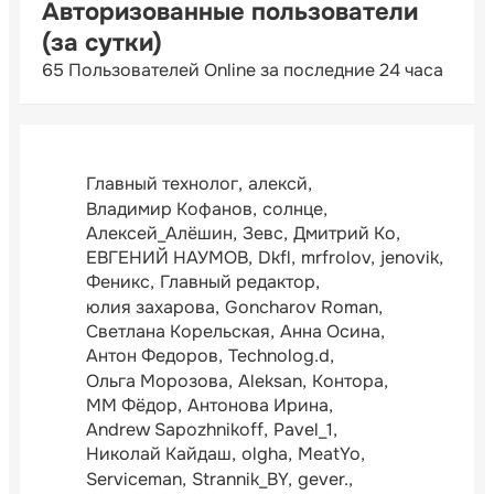
Авторизованные пользователи
(за сутки)
65 Пользователей Online за последние 24 часа
Главный технолог
алексй
Владимир Кофанов
солнце
Алексей_Алёшин
Зевс
Дмитрий Ко
ЕВГЕНИЙ НАУМОВ
Dkfl
mrfrolov
jenovik
Феникс
Главный редактор
юлия захарова
Goncharov Roman
Светлана Корельская
Анна Осина
Антон Федоров
Technolog.d
Ольга Морозова
Aleksan
Контора
ММ Фёдор
Антонова Ирина
Andrew Sapozhnikoff
Pavel_1
Николай Кайдаш
olgha
MeatYo
Serviceman
Strannik_BY
gever.