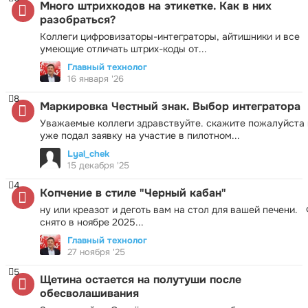
Много штрихкодов на этикетке. Как в них
разобраться?
Коллеги цифровизаторы-интеграторы, айтишники и все
умеющие отличать штрих-коды от...
Главный технолог
16 января '26
8
Маркировка Честный знак. Выбор интегратора
Уважаемые коллеги здравствуйте. скажите пожалуйста 
уже подал заявку на участие в пилотном...
Lyal_chek
15 декабря '25
4
Копчение в стиле "Черный кабан"
ну или креазот и деготь вам на стол для вашей печени.
снято в ноябре 2025...
Главный технолог
27 ноября '25
5
Щетина остается на полутуши после
обесволашивания