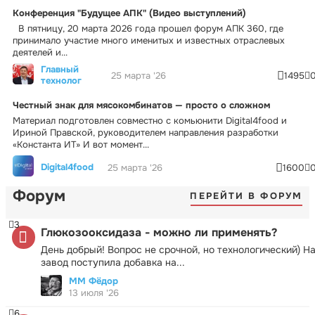
Конференция "Будущее АПК" (Видео выступлений)
В пятницу, 20 марта 2026 года прошел форум АПК 360, где
принимало участие много именитых и известных отраслевых
деятелей и...
Главный
25 марта '26
1495
технолог
Честный знак для мясокомбинатов — просто о сложном
Материал подготовлен совместно с комьюнити Digital4food и
Ириной Правской, руководителем направления разработки
«Константа ИТ» И вот момент...
Digital4food
25 марта '26
1600
Форум
ПЕРЕЙТИ В ФОРУМ
3
Глюкозооксидаза - можно ли применять?
День добрый! Вопрос не срочной, но технологический) Н
завод поступила добавка на...
ММ Фёдор
13 июля '26
6