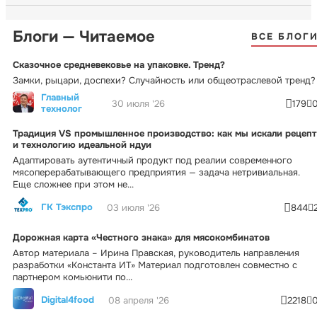
Блоги — Читаемое
ВСЕ БЛОГ
Сказочное средневековье на упаковке. Тренд?
Замки, рыцари, доспехи? Случайность или общеотраслевой тренд?
Главный
30 июля '26
179
технолог
Традиция VS промышленное производство: как мы искали рецепт
и технологию идеальной ндуи
Адаптировать аутентичный продукт под реалии современного
мясоперерабатывающего предприятия — задача нетривиальная.
Еще сложнее при этом не...
ГК Тэкспро
03 июля '26
844
Дорожная карта «Честного знака» для мясокомбинатов
Автор материала – Ирина Правская, руководитель направления
разработки «Константа ИТ» Материал подготовлен совместно с
партнером комьюнити по...
Digital4food
08 апреля '26
2218