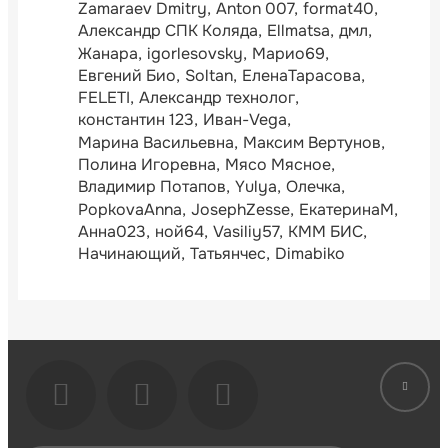
Zamaraev Dmitry
Anton 007
format40
Александр СПК Коляда
Ellmatsa
дмл
Жанара
igorlesovsky
Марио69
Евгений Био
Soltan
ЕленаТарасова
FELETI
Александр технолог
константин 123
Иван-Vega
Марина Васильевна
Максим Вертунов
Полина Игоревна
Мясо Мясное
Владимир Потапов
Yulya
Олечка
PopkovaAnna
JosephZesse
ЕкатеринаМ
Анна023
ной64
Vasiliy57
КММ БИС
Начинающий
Татьянчес
Dimabiko