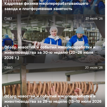
Кадровая физика мясоперерабатывающего
завода и платформенная занятость
27 июля '26
467
Обзор новостей и событий мясопереработки и
животноводства за 30-ю неделю (20–26 июля
2026 г.)
20 июля '26
860
Обзор новостей и событий мясопереработки и
животноводства за 29-ю неделю (13–19 июля 2026
г.)