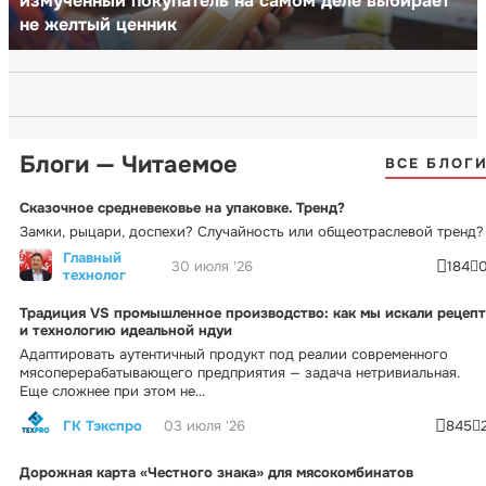
измученный покупатель на самом деле выбирает
не желтый ценник
Блоги — Читаемое
ВСЕ БЛОГ
Сказочное средневековье на упаковке. Тренд?
Замки, рыцари, доспехи? Случайность или общеотраслевой тренд?
Главный
30 июля '26
184
технолог
Традиция VS промышленное производство: как мы искали рецепт
и технологию идеальной ндуи
Адаптировать аутентичный продукт под реалии современного
мясоперерабатывающего предприятия — задача нетривиальная.
Еще сложнее при этом не...
ГК Тэкспро
03 июля '26
845
Дорожная карта «Честного знака» для мясокомбинатов