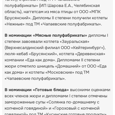
полуфабрикаты» (ИП Шарова Е.А., Челябинская
область), наггетсам из мяса птицы от ООО «МПК
Брусянский». Дипломы II степени получили котлеты
«Нежные» под ТМ «Чапаевские полуфабрикаты».
В номинации «Мясные полуфабрикаты»
дипломы I
степени завоевали котлета «Зауральская»
(Верхнесалдинский филиал ООО «Кейтеринбург»),
люля-кебаб «Брусянский», котлета «Деревенская»
компании «Еда как дома». Дипломами II степени
жюри отметило шницель «Домашний» от ООО «Еда
как дома» и котлеты «Московские» под ТМ
«Чапаевские полуфабрикаты».
В номинации «Готовые блюда»
высокими оценками
всех членов жюри и дипломами I степени отмечены
замороженные супы «Солянка по-домашнему с
копченой говядиной» и «Гороховый с копченой
говядиной» под ТМ «Кусинские готовые продукты»