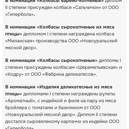
В номинации «Колбасы варено-копченые»
диплом
II степени присужден колбасе «Сальчичон» от ООО
«Гипербола»
.
В номинации «Колбасы сырокопченые из мяса
птицы»
дипломом I степени награждена колбаса
«Миланская» производства ООО «Новоуральский
мясной двор».
В номинации «Колбасы сырокопченые»
дипломы I
степени присуждены колбасам «Шереметьевская» и
«Кодру» от ООО «Фабрика деликатесов».
В номинации «Изделия деликатесные из мяса
птицы»
дипломами I степени награждены рулеты
«Ароматный», с индейкой и филе на пару из мяса
бройлера с томатами и базиликом от ООО
«Новоуральский мясной двор». Диплом II степени
достался сыровяленому карпаччо из индейки ООО
«Гипербола».