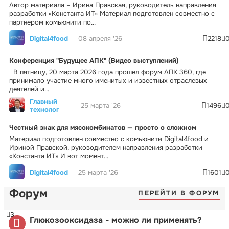
Автор материала – Ирина Правская, руководитель направления
разработки «Константа ИТ» Материал подготовлен совместно с
партнером комьюнити по...
Digital4food
08 апреля '26
2218
Конференция "Будущее АПК" (Видео выступлений)
В пятницу, 20 марта 2026 года прошел форум АПК 360, где
принимало участие много именитых и известных отраслевых
деятелей и...
Главный
25 марта '26
1496
технолог
Честный знак для мясокомбинатов — просто о сложном
Материал подготовлен совместно с комьюнити Digital4food и
Ириной Правской, руководителем направления разработки
«Константа ИТ» И вот момент...
Digital4food
25 марта '26
1601
Форум
ПЕРЕЙТИ В ФОРУМ
3
Глюкозооксидаза - можно ли применять?