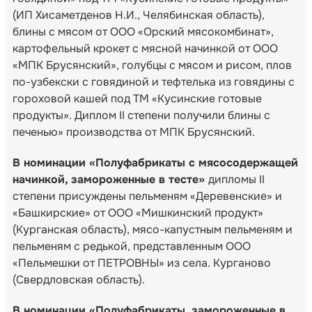
(ИП Хисаметденов Н.И., Челябинская область),
блины с мясом от ООО «Орский мясокомбинат»,
картофельный крокет с мясной начинкой от ООО
«МПК Брусянский», голубцы с мясом и рисом, плов
по-узбекски с говядиной и тефтелька из говядины с
гороховой кашей под ТМ «Кусинские готовые
продукты». Диплом II степени получили блины с
печенью» производства от МПК Брусянский.
В номинации «Полуфабрикаты с мясосодержащей
начинкой, замороженные в тесте»
дипломы II
степени присуждены пельменям «Деревенские» и
«Башкирские» от ООО «Мишкинский продукт»
(Курганская область), мясо-капустным пельменям и
пельменям с редькой, представленным ООО
«Пельмешки от ПЕТРОВНЫ» из села. Курганово
(Свердловская область).
В номинации «Полуфабрикаты, замороженные в