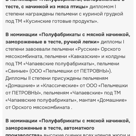
тесте, с начинкой из мяса птицы»
дипломом I
степени награждены пельмени с куриной грудкой
под ТМ «Кусинские готовые продукты».
В номинации «Полуфабрикаты с мясной начинкой,
замороженные в тесте, ручной лепки»
дипломы I
степени завоевали пельмени «Русские» Орского
мясокомбината, пельмени «Кавказские» и колдуны
под ТМ «Чапаевские полуфабрикаты», пельмени
«Свиные» (ООО «Пельмешки от ПЕТРОВНЫ»).
Дипломы II степени присуждены пельменям
«Домашние» и «Классические» от ООО «Пельмешки
от ПЕТРОВНЫ», пельменям «Чапаевские» под ТМ
«Чапаевские полуфабрикаты», мантам «Домашние»
от Орского мясокомбината .
В номинации «Полуфабрикаты с мясной начинкой,
замороженные в тесте, автоматного
производства»
высокие оценки всех членов жюри и