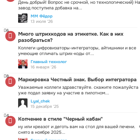
День добрый! Вопрос не срочной, но технологический) Н
завод поступила добавка на...
ММ Фёдор
13 июля '26
6
Много штрихкодов на этикетке. Как в них
разобраться?
Коллеги цифровизаторы-интеграторы, айтишники и все
умеющие отличать штрих-коды от...
Главный технолог
16 января '26
8
Маркировка Честный знак. Выбор интегратора
Уважаемые коллеги здравствуйте. скажите пожалуйста 
уже подал заявку на участие в пилотном...
Lyal_chek
15 декабря '25
4
Копчение в стиле "Черный кабан"
ну или креазот и деготь вам на стол для вашей печени.
снято в ноябре 2025...