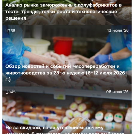
Анализ рынка замороженных полуфабрикатов в
тесте: тренды, точки роста и технологические
решения
13 июля '26
758
Обзор новостей и событий мясопереработки и
животноводства за 28-ю неделю (6–12 июля 2026
г.)
08 июля '26
845
Не за скидкой, но за утешением: почему