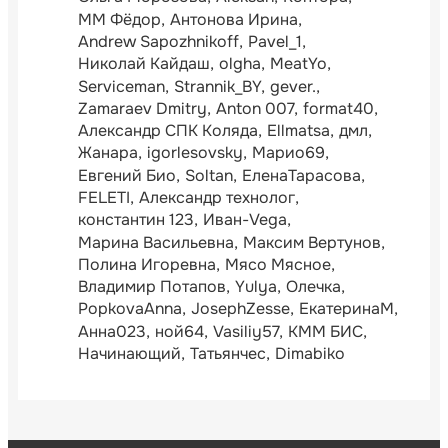
ММ Фёдор
Антонова Ирина
Andrew Sapozhnikoff
Pavel_1
Николай Кайдаш
olgha
MeatYo
Serviceman
Strannik_BY
gever.
Zamaraev Dmitry
Anton 007
format40
Александр СПК Коляда
Ellmatsa
дмл
Жанара
igorlesovsky
Марио69
Евгений Био
Soltan
ЕленаТарасова
FELETI
Александр технолог
константин 123
Иван-Vega
Марина Васильевна
Максим Вертунов
Полина Игоревна
Мясо Мясное
Владимир Потапов
Yulya
Олечка
PopkovaAnna
JosephZesse
ЕкатеринаМ
Анна023
ной64
Vasiliy57
КММ БИС
Начинающий
Татьянчес
Dimabiko