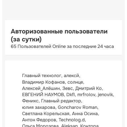
Авторизованные пользователи
(за сутки)
65 Пользователей Online за последние 24 часа
Главный технолог
алексй
Владимир Кофанов
солнце
Алексей_Алёшин
Зевс
Дмитрий Ко
ЕВГЕНИЙ НАУМОВ
Dkfl
mrfrolov
jenovik
Феникс
Главный редактор
юлия захарова
Goncharov Roman
Светлана Корельская
Анна Осина
Антон Федоров
Technolog.d
Ольга Морозова
Aleksan
Контора