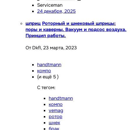
Serviceman
24 декабря, 2025
шприц
Роторный и шнековый шприцы:
поры и каверны. Вакуум и подсос воздуха.
Принцип работы.
От Dkfl,
23 марта, 2023
handtmann
компо
(и ещё 5 )
C тегом:
handtmann
компо
vemag
ротор
шнек
брак