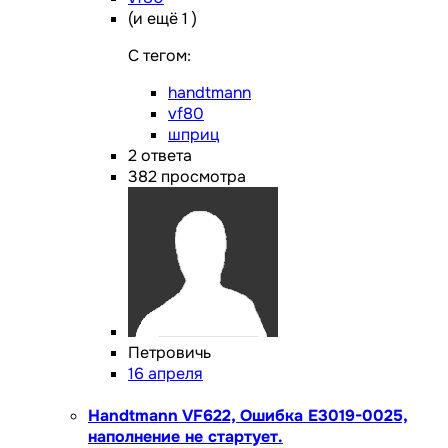
(и ещё 1 )
C тегом:
handtmann
vf80
шприц
2
ответа
382
просмотра
Петровичь
16 апреля
Handtmann VF622, Ошибка E3019-0025,
наполнение не стартует.