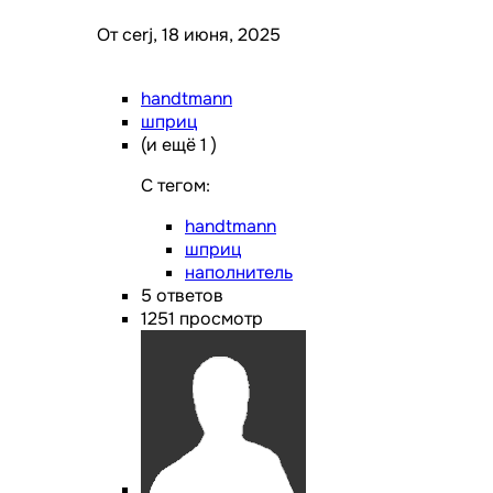
От cerj,
18 июня, 2025
handtmann
шприц
(и ещё 1 )
C тегом:
handtmann
шприц
наполнитель
5
ответов
1251
просмотр