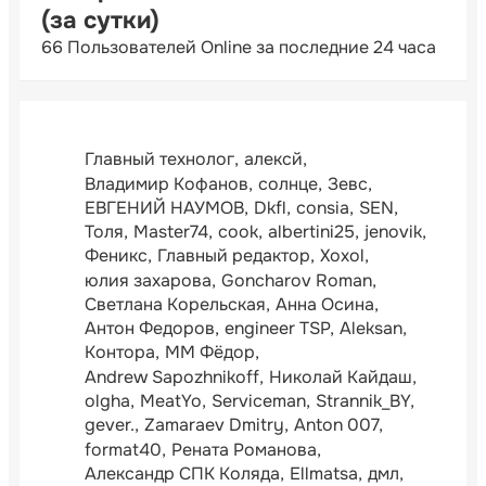
(за сутки)
66 Пользователей Online за последние 24 часа
Главный технолог
алексй
Владимир Кофанов
солнце
Зевс
ЕВГЕНИЙ НАУМОВ
Dkfl
consia
SEN
Толя
Master74
cook
albertini25
jenovik
Феникс
Главный редактор
Xoxol
юлия захарова
Goncharov Roman
Светлана Корельская
Анна Осина
Антон Федоров
engineer TSP
Aleksan
Контора
ММ Фёдор
Andrew Sapozhnikoff
Николай Кайдаш
olgha
MeatYo
Serviceman
Strannik_BY
gever.
Zamaraev Dmitry
Anton 007
format40
Рената Романова
Александр СПК Коляда
Ellmatsa
дмл