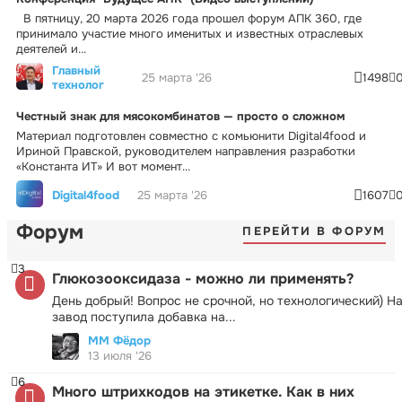
В пятницу, 20 марта 2026 года прошел форум АПК 360, где
принимало участие много именитых и известных отраслевых
деятелей и...
Главный
25 марта '26
1498
технолог
Честный знак для мясокомбинатов — просто о сложном
Материал подготовлен совместно с комьюнити Digital4food и
Ириной Правской, руководителем направления разработки
«Константа ИТ» И вот момент...
Digital4food
25 марта '26
1607
Форум
ПЕРЕЙТИ В ФОРУМ
3
Глюкозооксидаза - можно ли применять?
День добрый! Вопрос не срочной, но технологический) Н
завод поступила добавка на...
ММ Фёдор
13 июля '26
6
Много штрихкодов на этикетке. Как в них