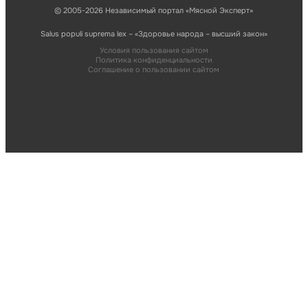
© 2005-2026 Независимый портал «Мясной Эксперт»
Salus populi suprema lex – «Здоровье народа – высший закон»
Условия пользования сайтом
Политика конфиденциальности
Соглашение о пользовании сайтом