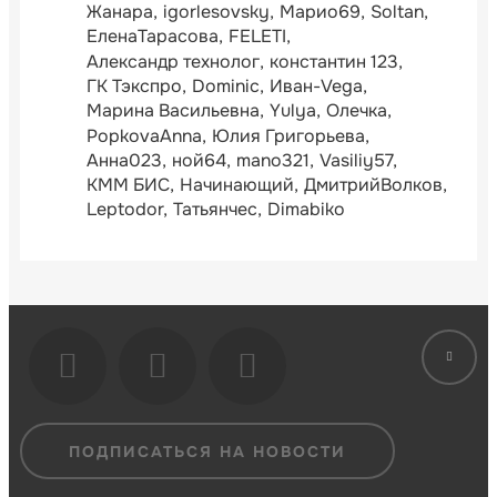
Жанара
igorlesovsky
Марио69
Soltan
ЕленаТарасова
FELETI
Александр технолог
константин 123
ГК Тэкспро
Dominic
Иван-Vega
Марина Васильевна
Yulya
Олечка
PopkovaAnna
Юлия Григорьева
Анна023
ной64
mano321
Vasiliy57
КММ БИС
Начинающий
ДмитрийВолков
Leptodor
Татьянчес
Dimabiko
ПОДПИСАТЬСЯ НА НОВОСТИ