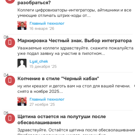
разобраться?
Коллеги цифровизаторы-интеграторы, айтишники и все
умеющие отличать штрих-коды от...
Главный технолог
16 января '26
8
Маркировка Честный знак. Выбор интегратора
Уважаемые коллеги здравствуйте. скажите пожалуйста 
уже подал заявку на участие в пилотном...
Lyal_chek
15 декабря '25
4
Копчение в стиле "Черный кабан"
ну или креазот и деготь вам на стол для вашей печени.
снято в ноябре 2025...
Главный технолог
27 ноября '25
5
Щетина остается на полутуши после
обесволашивания
Здравствуйте. Остаётся щетина после обесволашивания