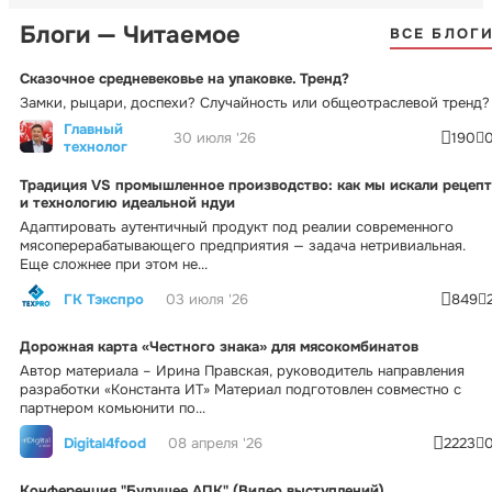
Блоги — Читаемое
ВСЕ БЛОГ
Сказочное средневековье на упаковке. Тренд?
Замки, рыцари, доспехи? Случайность или общеотраслевой тренд?
Главный
30 июля '26
190
технолог
Традиция VS промышленное производство: как мы искали рецепт
и технологию идеальной ндуи
Адаптировать аутентичный продукт под реалии современного
мясоперерабатывающего предприятия — задача нетривиальная.
Еще сложнее при этом не...
ГК Тэкспро
03 июля '26
849
Дорожная карта «Честного знака» для мясокомбинатов
Автор материала – Ирина Правская, руководитель направления
разработки «Константа ИТ» Материал подготовлен совместно с
партнером комьюнити по...
Digital4food
08 апреля '26
2223
Конференция "Будущее АПК" (Видео выступлений)