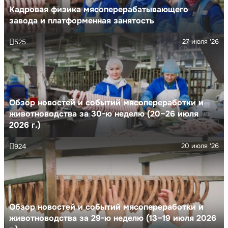
Кадровая физика мясоперерабатывающего
завода и платформенная занятость
27 июля '26
525
Обзор новостей и событий мясопереработки и
животноводства за 30-ю неделю (20–26 июля
2026 г.)
20 июля '26
924
Обзор новостей и событий мясопереработки и
животноводства за 29-ю неделю (13–19 июля 2026