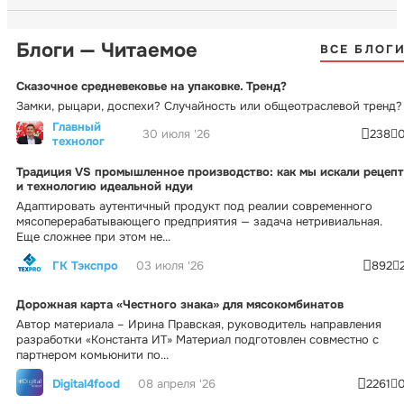
Блоги — Читаемое
ВСЕ БЛОГ
Сказочное средневековье на упаковке. Тренд?
Замки, рыцари, доспехи? Случайность или общеотраслевой тренд?
Главный
30 июля '26
238
технолог
Традиция VS промышленное производство: как мы искали рецепт
и технологию идеальной ндуи
Адаптировать аутентичный продукт под реалии современного
мясоперерабатывающего предприятия — задача нетривиальная.
Еще сложнее при этом не...
ГК Тэкспро
03 июля '26
892
Дорожная карта «Честного знака» для мясокомбинатов
Автор материала – Ирина Правская, руководитель направления
разработки «Константа ИТ» Материал подготовлен совместно с
партнером комьюнити по...
Digital4food
08 апреля '26
2261