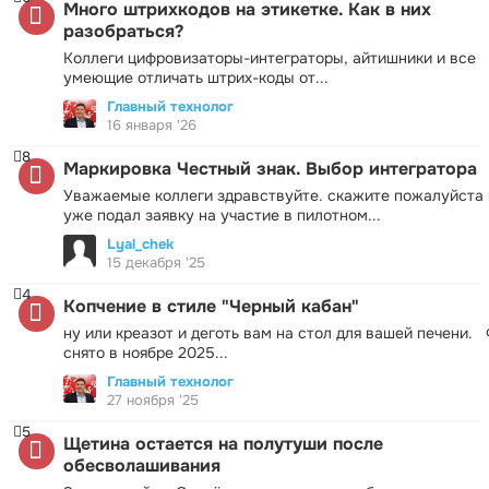
Много штрихкодов на этикетке. Как в них
разобраться?
Коллеги цифровизаторы-интеграторы, айтишники и все
умеющие отличать штрих-коды от...
Главный технолог
16 января '26
8
Маркировка Честный знак. Выбор интегратора
Уважаемые коллеги здравствуйте. скажите пожалуйста 
уже подал заявку на участие в пилотном...
Lyal_chek
15 декабря '25
4
Копчение в стиле "Черный кабан"
ну или креазот и деготь вам на стол для вашей печени.
снято в ноябре 2025...
Главный технолог
27 ноября '25
5
Щетина остается на полутуши после
обесволашивания