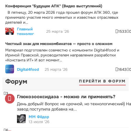
Конференция "Будущее АПК" (Видео выступлений)
В пятницу, 20 марта 2026 года прошел форум АПК 360, где
принимало участие много именитых и известных отраслевых
деятелей и...
Главный
25 марта '26
1533
технолог
Честный знак для мясокомбинатов — просто о сложном
Материал подготовлен совместно с комьюнити Digital4food и
Ириной Правской, руководителем направления разработки
«Константа ИТ» И вот момент...
Digital4food
25 марта '26
1643
Форум
ПЕРЕЙТИ В ФОРУМ
3
Глюкозооксидаза - можно ли применять?
День добрый! Вопрос не срочной, но технологический) Н
завод поступила добавка на...
ММ Фёдор
13 июля '26
6