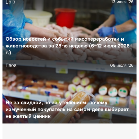
13 июля '26
813
Обзор новостей и событий мясопереработки и
животноводства за 28-ю неделю (6–12 июля 2026
г.)
08 июля '26
908
Не за скидкой, но за утешением: почему
измученный покупатель на самом деле выбирает
не желтый ценник