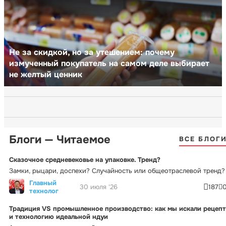
Не за скидкой, но за утешением: почему
измученный покупатель на самом деле выбирает
не желтый ценник
Блоги — Читаемое
ВСЕ БЛОГ
Сказочное средневековье на упаковке. Тренд?
Замки, рыцари, доспехи? Случайность или общеотраслевой тренд?
Главный
30 июля '26
187
технолог
Традиция VS промышленное производство: как мы искали рецепт
и технологию идеальной ндуи