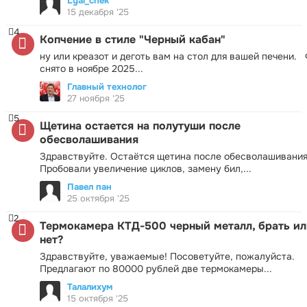
Lyal_chek
15 декабря '25
4
Копчение в стиле "Черный кабан"
ну или креазот и деготь вам на стол для вашей печени.
снято в ноябре 2025...
Главный технолог
27 ноября '25
5
Щетина остается на полутуши после
обесволашивания
Здравствуйте. Остаётся щетина после обесволашивания
Пробовали увеличение циклов, замену бил,...
Павел пан
25 октября '25
2
Термокамера КТД-500 черный металл, брать ил
нет?
Здравствуйте, уважаемые! Посоветуйте, пожалуйста.
Предлагают по 80000 рублей две термокамеры...
Талалихум
15 октября '25