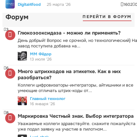
Digital4food
25 марта '26
1602
Форум
ПЕРЕЙТИ В ФОРУМ
3
Глюкозооксидаза - можно ли применять?
День добрый! Вопрос не срочной, но технологический) Н
завод поступила добавка на...
ММ Фёдор
13 июля '26
6
Много штрихкодов на этикетке. Как в них
разобраться?
Коллеги цифровизаторы-интеграторы, айтишники и все
умеющие отличать штрих-коды от...
Главный технолог
16 января '26
8
Маркировка Честный знак. Выбор интегратора
Уважаемые коллеги здравствуйте. скажите пожалуйста 
уже подал заявку на участие в пилотном...