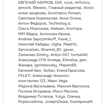
ЕВГЕНИЙ НАУМОВ
Dkfl
cook
mrfrolov
jenovik
Феникс
Главный редактор
Xoxol
юлия захарова
Goncharov Roman
Светлана Корельская
Анна Осина
Антон Федоров
Technolog.d
Ольга Морозова
Aleksan
Контора
ММ Фёдор
Антонова Ирина
Andrew Sapozhnikoff
Pavel_1
Николай Кайдаш
olgha
MeatYo
Serviceman
Strannik_BY
gever.
Zamaraev Dmitry
Anton 007
format40
Александр СПК Коляда
Ellmatsa
дмл
Жанара
igorlesovsky
Марио69
Евгений Био
Soltan
ЕленаТарасова
FELETI
Александр технолог
константин 123
Иван-Vega
Марина Васильевна
Максим Вертунов
Полина Игоревна
Мясо Мясное
Владимир Потапов
Yulya
Олечка
PopkovaAnna
JosephZesse
ЕкатеринаМ