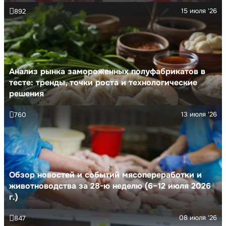
15 июля '26
892
Анализ рынка замороженных полуфабрикатов в
тесте: тренды, точки роста и технологические
решения
13 июля '26
760
Обзор новостей и событий мясопереработки и
животноводства за 28-ю неделю (6–12 июля 2026
г.)
08 июля '26
847