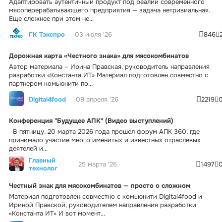
Адаптировать аутентичный продукт под реалии современного
мясоперерабатывающего предприятия — задача нетривиальная.
Еще сложнее при этом не...
ГК Тэкспро
03 июля '26
846
Дорожная карта «Честного знака» для мясокомбинатов
Автор материала – Ирина Правская, руководитель направления
разработки «Константа ИТ» Материал подготовлен совместно с
партнером комьюнити по...
Digital4food
08 апреля '26
2219
Конференция "Будущее АПК" (Видео выступлений)
В пятницу, 20 марта 2026 года прошел форум АПК 360, где
принимало участие много именитых и известных отраслевых
деятелей и...
Главный
25 марта '26
1497
технолог
Честный знак для мясокомбинатов — просто о сложном
Материал подготовлен совместно с комьюнити Digital4food и
Ириной Правской, руководителем направления разработки
«Константа ИТ» И вот момент...