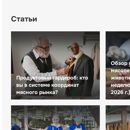
Статьи
Обзор 
мясопе
Продуктовый гардероб: кто
животн
вы в системе координат
неделю 
мясного рынка?
2026 г.