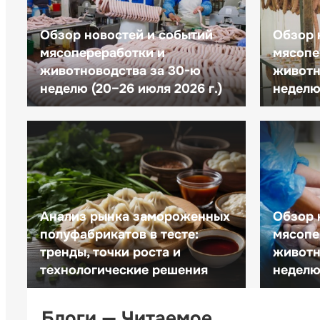
Обзор новостей и событий
Обзор 
мясопереработки и
мясопе
животноводства за 30-ю
животн
неделю (20–26 июля 2026 г.)
неделю 
Анализ рынка замороженных
Обзор 
полуфабрикатов в тесте:
мясопе
тренды, точки роста и
животн
технологические решения
неделю 
Блоги — Читаемое