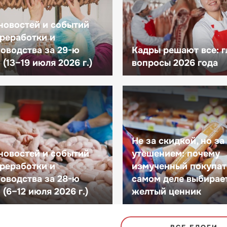
новостей и событий
реработки и
оводства за 29-ю
Кадры решают все: 
(13–19 июля 2026 г.)
вопросы 2026 года
Не за скидкой, но за
новостей и событий
утешением: почему
реработки и
измученный покупат
оводства за 28-ю
самом деле выбирае
(6–12 июля 2026 г.)
желтый ценник