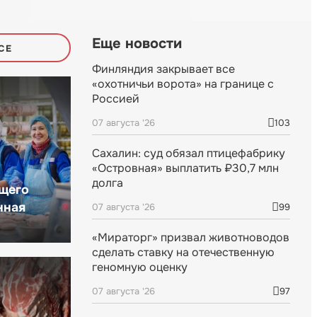
Еще новости
СЕ
Финляндия закрывает все
«охотничьи ворота» на границе с
Россией
07 августа '26
103
Сахалин: суд обязал птицефабрику
«Островная» выплатить ₽30,7 млн
долга
щего
нная
07 августа '26
99
«Мираторг» призвал животноводов
сделать ставку на отечественную
геномную оценку
07 августа '26
97