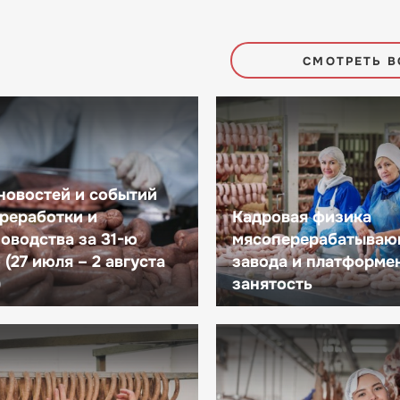
СМОТРЕТЬ В
новостей и событий
реработки и
Кадровая физика
оводства за 31-ю
мясоперерабатываю
(27 июля – 2 августа
завода и платформе
)
занятость