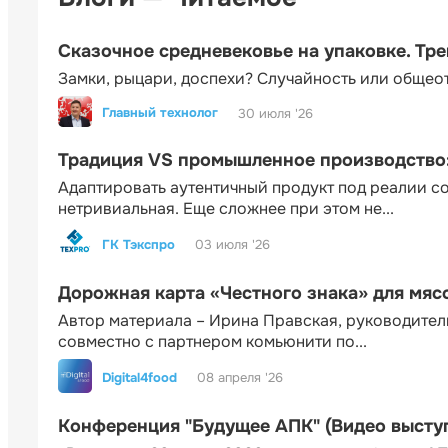
Сказочное средневековье на упаковке. Тр
Замки, рыцари, доспехи? Случайность или общео
Главный технолог
30 июля '26
Традиция VS промышленное производство: 
Адаптировать аутентичный продукт под реалии 
нетривиальная. Еще сложнее при этом не...
ГК Тэкспро
03 июля '26
Дорожная карта «Честного знака» для мя
Автор материала – Ирина Правская, руководител
совместно с партнером комьюнити по...
Digital4food
08 апреля '26
Конференция "Будущее АПК" (Видео высту