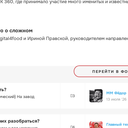
К 360, где принимало участие много именитых и известн
то о сложном
gital4food и Ириной Правской, руководителем направле
ПЕРЕЙТИ В Ф
ть?
ММ Фёдор
3
ический) На завод
13 июля '26
них разобраться?
Главный те
6