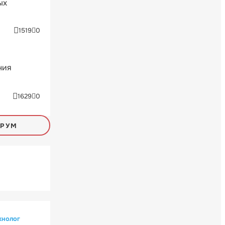
ых
1519
0
ния
1629
0
ОРУМ
хнолог