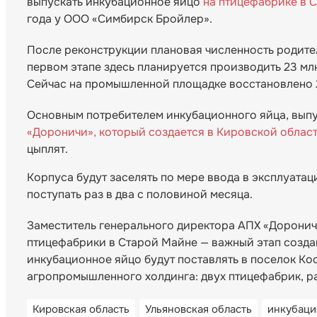
выпускать инкубационное яйцо
на птицефабрике в 
года у ООО «Симбирск Бройлер».
После реконструкции плановая численность родител
первом этапе здесь планируется производить 23 млн
Сейчас на промышленной площадке восстановлено 2
Основным потребителем инкубационного яйца, вып
«Дороничи», который создается в Кировской облас
цыплят.
Корпуса будут заселять по мере ввода в эксплуата
поступать раз в два с половиной месяца.
Заместитель генерального директора АПХ «Доронич
птицефабрики в Старой Майне — важный этап созда
инкубационное яйцо будут поставлять в поселок Ко
агропромышленного холдинга: двух птицефабрик, 
Кировская область
Ульяновская область
инкубаци