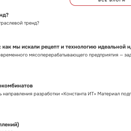
ВСЕ БЛОГИ
енд?
траслевой тренд?
как мы искали рецепт и технологию идеальной 
современного мясоперерабатывающего предприятия — за
сокомбинатов
ь направления разработки «Константа ИТ» Материал под
плений)