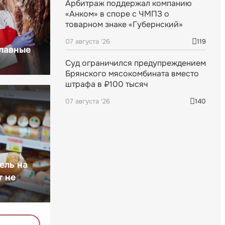
Арбитраж поддержал компанию
«Анком» в споре с ЧМПЗ о
товарном знаке «Губернский»
07 августа '26
119
главные
Суд ограничился предупреждением
Брянского мясокомбината вместо
штрафа в ₽100 тысяч
07 августа '26
140
ель на
т не