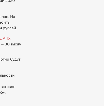
ной 2020
олов. На
воить.
н рублей.
с АПХ
 — 30 тысяч
артии будут
ельности
 активов
еб».