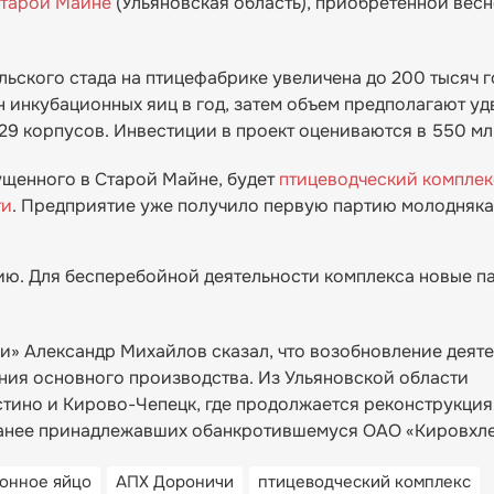
Старой Майне
(Ульяновская область), приобретенной вес
ьского стада на птицефабрике увеличена до 200 тысяч г
 инкубационных яиц в год, затем объем предполагают уд
9 корпусов. Инвестиции в проект оцениваются в 550 мл
ущенного в Старой Майне, будет
птицеводческий комплек
ти
. Предприятие уже получило первую партию молодняка
цию. Для бесперебойной деятельности комплекса новые п
и» Александр Михайлов сказал, что возобновление деят
ния основного производства. Из Ульяновской области
стино и Кирово-Чепецк, где продолжается реконструкция
ранее принадлежавших обанкротившемуся ОАО «Кировхл
онное яйцо
АПХ Дороничи
птицеводческий комплекс