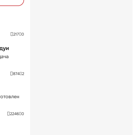
217
0
ндуи
дача
874
2
готовлен
2246
0