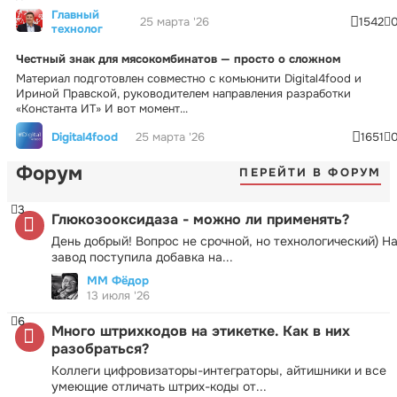
Главный
25 марта '26
1542
технолог
Честный знак для мясокомбинатов — просто о сложном
Материал подготовлен совместно с комьюнити Digital4food и
Ириной Правской, руководителем направления разработки
«Константа ИТ» И вот момент...
Digital4food
25 марта '26
1651
Форум
ПЕРЕЙТИ В ФОРУМ
3
Глюкозооксидаза - можно ли применять?
День добрый! Вопрос не срочной, но технологический) Н
завод поступила добавка на...
ММ Фёдор
13 июля '26
6
Много штрихкодов на этикетке. Как в них
разобраться?
Коллеги цифровизаторы-интеграторы, айтишники и все
умеющие отличать штрих-коды от...