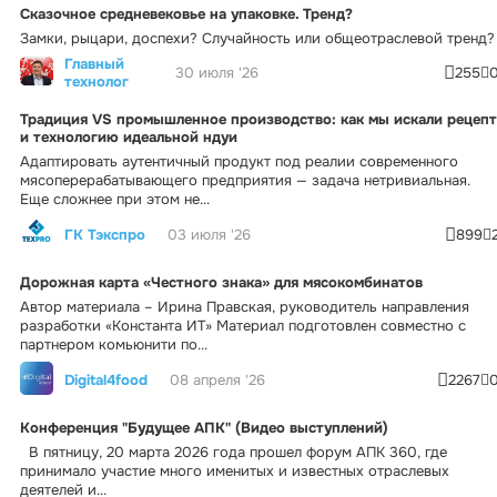
Сказочное средневековье на упаковке. Тренд?
Замки, рыцари, доспехи? Случайность или общеотраслевой тренд?
Главный
30 июля '26
255
технолог
Традиция VS промышленное производство: как мы искали рецепт
и технологию идеальной ндуи
Адаптировать аутентичный продукт под реалии современного
мясоперерабатывающего предприятия — задача нетривиальная.
Еще сложнее при этом не...
ГК Тэкспро
03 июля '26
899
Дорожная карта «Честного знака» для мясокомбинатов
Автор материала – Ирина Правская, руководитель направления
разработки «Константа ИТ» Материал подготовлен совместно с
партнером комьюнити по...
Digital4food
08 апреля '26
2267
Конференция "Будущее АПК" (Видео выступлений)
В пятницу, 20 марта 2026 года прошел форум АПК 360, где
принимало участие много именитых и известных отраслевых
деятелей и...