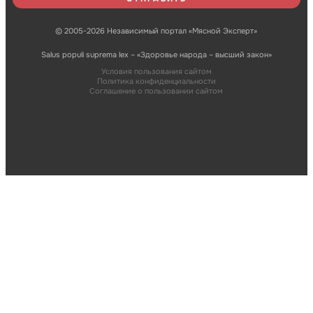
© 2005-2026 Независимый портал «Мясной Эксперт»
Salus populi suprema lex – «Здоровье народа – высший закон»
Условия пользования сайтом
Политика конфиденциальности
Соглашение о пользовании сайтом