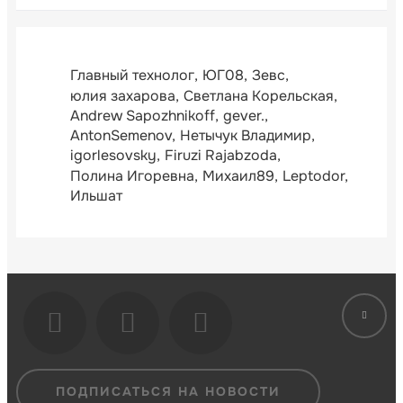
Главный технолог
ЮГ08
Зевс
юлия захарова
Светлана Корельская
Andrew Sapozhnikoff
gever.
AntonSemenov
Нетычук Владимир
igorlesovsky
Firuzi Rajabzoda
Полина Игоревна
Михаил89
Leptodor
Ильшат
ПОДПИСАТЬСЯ НА НОВОСТИ