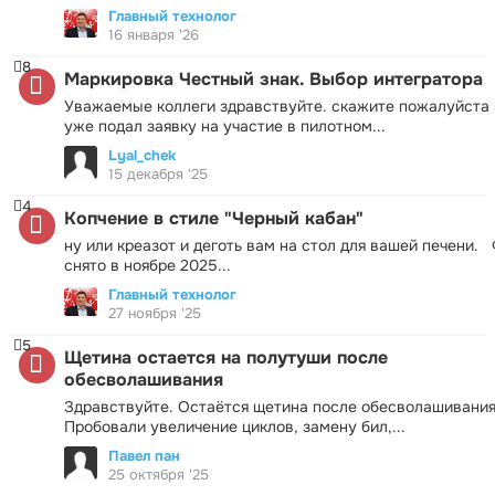
Главный технолог
16 января '26
8
Маркировка Честный знак. Выбор интегратора
Уважаемые коллеги здравствуйте. скажите пожалуйста 
уже подал заявку на участие в пилотном...
Lyal_chek
15 декабря '25
4
Копчение в стиле "Черный кабан"
ну или креазот и деготь вам на стол для вашей печени.
снято в ноябре 2025...
Главный технолог
27 ноября '25
5
Щетина остается на полутуши после
обесволашивания
Здравствуйте. Остаётся щетина после обесволашивания
Пробовали увеличение циклов, замену бил,...
Павел пан
25 октября '25