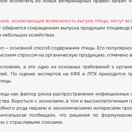
ой исключить из новых ветеринарных правил запрет 
ила, исключающие возможность выгула птицы, могут вст
ет обернется сокращением выпуска продукции птицеводст
в небольших хозяйствах.
ул — основной способ содержания птицы. Его популярнос
ысоким спросом на органическую продукцию, отмечено в
словиях, а это одно из основных требований к органи
лей. По оценке экспертов на КФХ и ЛПХ приходится 
птицы
тицы как фактор риска распространения инфекционных 
тва. Бороться с зоонозами, в том и высокопатогенным г
обного рода мерами и экономическими интересами про
инсельхозе пообещали, что решения по формулиров
но с отраслевыми союзами.