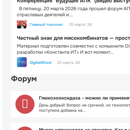
Конференция "Будущее АПК" (Видео высту
В пятницу, 20 марта 2026 года прошел форум АП
отраслевых деятелей и...
Главный технолог
25 марта '26
Честный знак для мясокомбинатов — прос
Материал подготовлен совместно с комьюнити Di
разработки «Константа ИТ» И вот момент...
Digital4food
25 марта '26
Форум
Глюкозооксидаза - можно ли применя
День добрый! Вопрос не срочной, но технолог
поступила добавка на...
Много штрихкодов на этикетке. Как в 