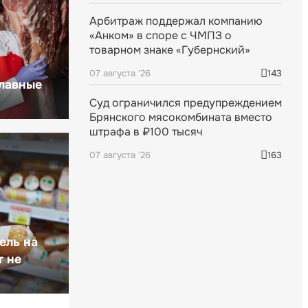
Арбитраж поддержал компанию
«Анком» в споре с ЧМПЗ о
товарном знаке «Губернский»
07 августа '26
143
главные
Суд ограничился предупреждением
Брянского мясокомбината вместо
штрафа в ₽100 тысяч
07 августа '26
163
ель на
т не