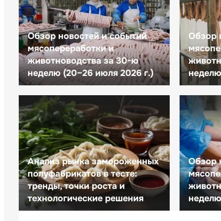
Обзор новостей и событий
Обзор 
мясопереработки и
мясопе
животноводства за 30-ю
животн
неделю (20–26 июля 2026 г.)
неделю 
Анализ рынка замороженных
Обзор 
полуфабрикатов в тесте:
мясопе
тренды, точки роста и
животн
технологические решения
неделю 