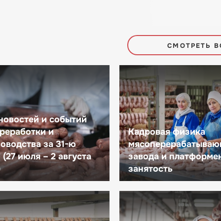
СМОТРЕТЬ В
новостей и событий
реработки и
Кадровая физика
оводства за 31-ю
мясоперерабатываю
(27 июля – 2 августа
завода и платформе
)
занятость