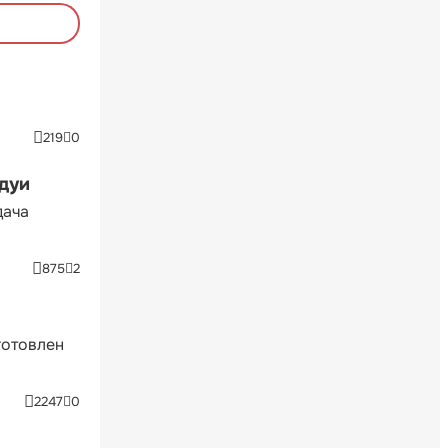
219
0
ндуи
дача
875
2
готовлен
2247
0