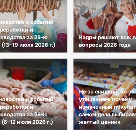
новостей и событий
реработки и
оводства за 29-ю
Кадры решают все: 
(13–19 июля 2026 г.)
вопросы 2026 года
Не за скидкой, но за
новостей и событий
утешением: почему
реработки и
измученный покупат
оводства за 28-ю
самом деле выбирае
(6–12 июля 2026 г.)
желтый ценник