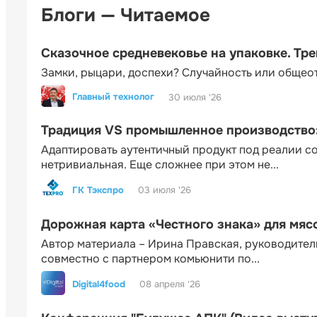
Блоги — Читаемое
Сказочное средневековье на упаковке. Тр
Замки, рыцари, доспехи? Случайность или общео
Главный технолог
30 июля '26
Традиция VS промышленное производство: 
Адаптировать аутентичный продукт под реалии 
нетривиальная. Еще сложнее при этом не...
ГК Тэкспро
03 июля '26
Дорожная карта «Честного знака» для мя
Автор материала – Ирина Правская, руководител
совместно с партнером комьюнити по...
Digital4food
08 апреля '26