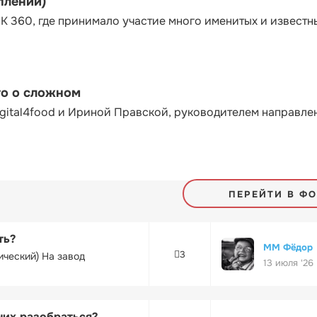
плений)
К 360, где принимало участие много именитых и известн
то о сложном
gital4food и Ириной Правской, руководителем направле
ПЕРЕЙТИ В Ф
ть?
ММ Фёдор
3
ический) На завод
13 июля '26
них разобраться?