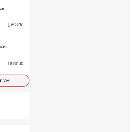
ых
1522
0
ния
1631
0
ОРУМ