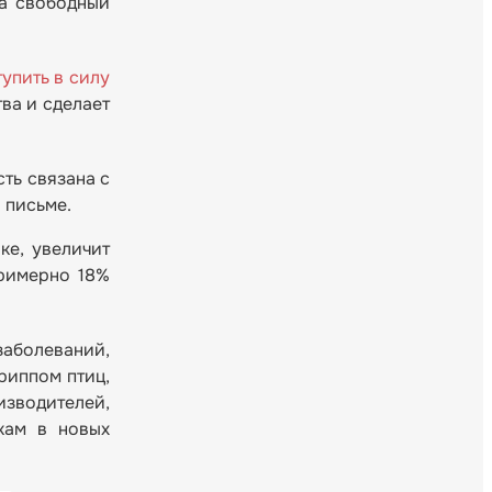
на свободный
упить в силу
ва и сделает
ть связана с
 письме.
ке, увеличит
примерно 18%
заболеваний,
риппом птиц,
изводителей,
кам в новых