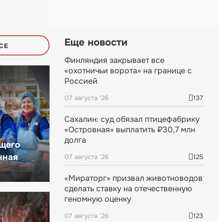
Еще новости
СЕ
Финляндия закрывает все
«охотничьи ворота» на границе с
Россией
07 августа '26
137
Сахалин: суд обязал птицефабрику
«Островная» выплатить ₽30,7 млн
долга
щего
нная
07 августа '26
125
«Мираторг» призвал животноводов
сделать ставку на отечественную
геномную оценку
07 августа '26
123