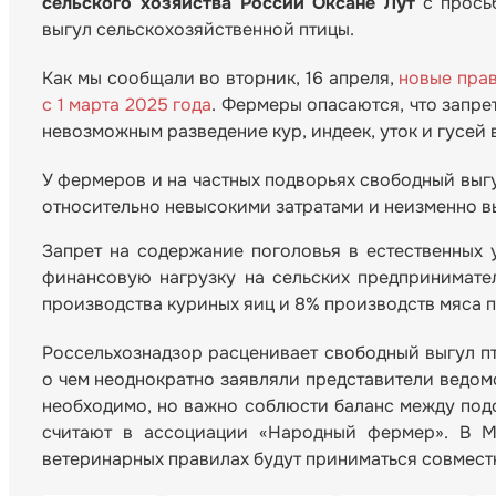
сельского хозяйства России Оксане Лут
с просьб
выгул сельскохозяйственной птицы.
Как мы сообщали во вторник, 16 апреля,
новые прав
с 1 марта 2025 года
. Фермеры опасаются, что запр
невозможным разведение кур, индеек, уток и гусей 
У фермеров и на частных подворьях свободный выг
относительно невысокими затратами и неизменно в
Запрет на содержание поголовья в естественных у
финансовую нагрузку на сельских предпринимате
производства куриных яиц и 8% производств мяса 
Россельхознадзор расценивает свободный выгул п
о чем неоднократно заявляли представители ведомс
необходимо, но важно соблюсти баланс между под
считают в ассоциации «Народный фермер». В М
ветеринарных правилах будут приниматься совмест