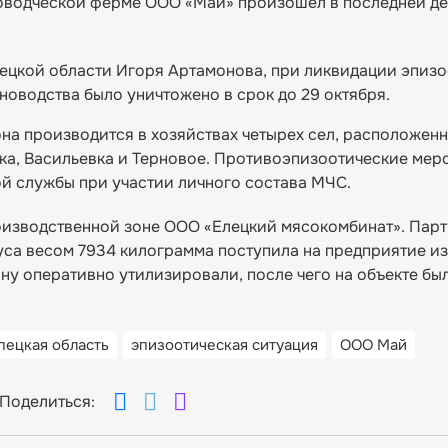
новодческой ферме ООО «Май» произошел в последней д
ецкой области Игоря Артамонова, при ликвидации эпизо
новодства было уничтожено в срок до 29 октября.
на производится в хозяйствах четырех сел, расположенн
вка, Васильевка и Терновое. Противоэпизоотические мер
й службы при участии личного состава МЧС.
производственной зоне ООО «Елецкий мясокомбинат». Пар
уса весом 7934 килограмма поступила на предприятие из
у оперативно утилизировали, после чего на объекте бы
пецкая область
эпизоотическая ситуация
ООО Май
Поделиться: