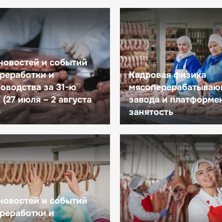
новостей и событий
реработки и
Кадровая физика
оводства за 31-ю
мясоперерабатываю
(27 июля – 2 августа
завода и платформе
)
занятость
новостей и событий
реработки и