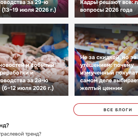
оводства за 29-ю
Кадры решают все: 
(13–19 июля 2026 г.)
вопросы 2026 года
Не за скидкой, но за
новостей и событий
утешением: почему
реработки и
измученный покупат
оводства за 28-ю
самом деле выбирае
(6–12 июля 2026 г.)
желтый ценник
ВСЕ БЛОГИ
енд?
траслевой тренд?