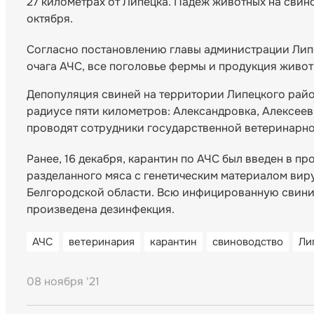
27 километрах от Липецка. Падеж животных на сви
октября.
Согласно постановлению главы администрации Лип
очага АЧС, все поголовье фермы и продукция живот
Депопуляция свиней на территории Липецкого райо
радиусе пяти километров: Александровка, Алексее
проводят сотрудники государственной ветеринарно
Ранее, 16 декабря, карантин по АЧС был введен в 
разделанного мяса с генетическим материалом вир
Белгородской области. Всю инфицированную свинин
произведена дезинфекция.
АЧС
ветеринария
карантин
свиноводство
Ли
08 ноября '21