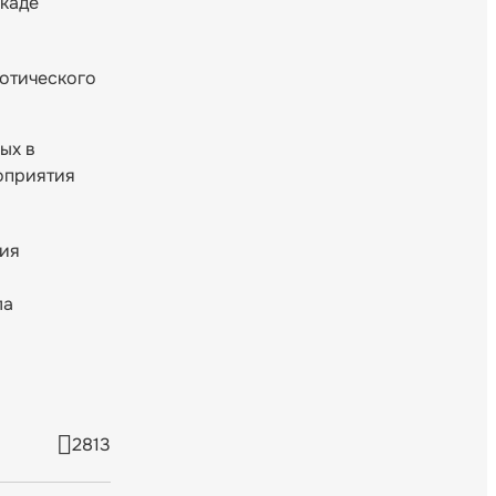
екаде
отического
ых в
оприятия
тия
ла
2813