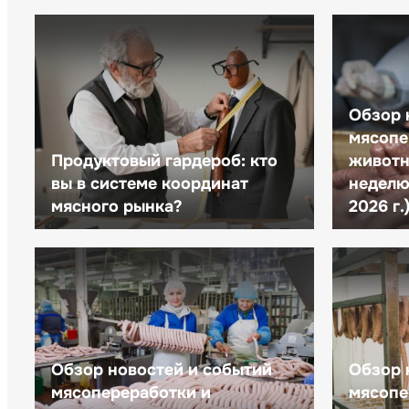
Обзор 
мясопе
Продуктовый гардероб: кто
животн
вы в системе координат
неделю 
мясного рынка?
2026 г.
Обзор новостей и событий
Обзор 
мясопереработки и
мясопе