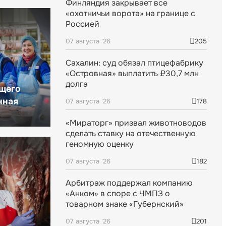
Финляндия закрывает все
«охотничьи ворота» на границе с
Россией
07 августа '26
205
Сахалин: суд обязал птицефабрику
«Островная» выплатить ₽30,7 млн
долга
щего
нная
07 августа '26
178
«Мираторг» призвал животноводов
сделать ставку на отечественную
геномную оценку
07 августа '26
182
Арбитраж поддержал компанию
«Анком» в споре с ЧМПЗ о
товарном знаке «Губернский»
07 августа '26
201