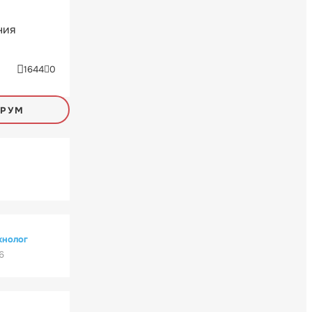
ния
1644
0
ОРУМ
хнолог
6