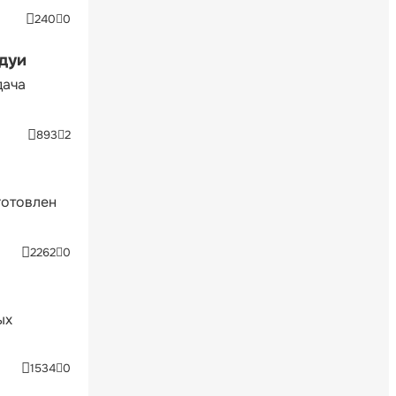
240
0
ндуи
дача
893
2
готовлен
2262
0
ых
1534
0