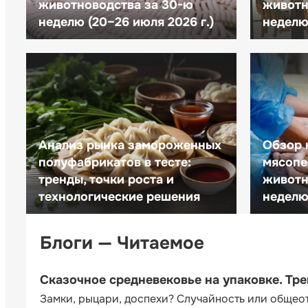
животноводства за 30-ю
животн
неделю (20–26 июля 2026 г.)
неделю 
Анализ рынка замороженных
Обзор 
полуфабрикатов в тесте:
мясопе
тренды, точки роста и
животн
технологические решения
неделю 
Блоги — Читаемое
Сказочное средневековье на упаковке. Тр
Замки, рыцари, доспехи? Случайность или общео