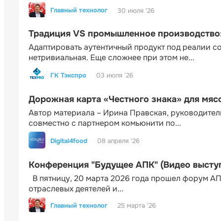
Главный технолог
30 июля '26
Традиция VS промышленное производство: 
Адаптировать аутентичный продукт под реалии 
нетривиальная. Еще сложнее при этом не...
ГК Тэкспро
03 июля '26
Дорожная карта «Честного знака» для мя
Автор материала – Ирина Правская, руководител
совместно с партнером комьюнити по...
Digital4food
08 апреля '26
Конференция "Будущее АПК" (Видео высту
В пятницу, 20 марта 2026 года прошел форум АП
отраслевых деятелей и...
Главный технолог
25 марта '26