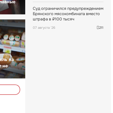
главные
Суд ограничился предупреждением
Брянского мясокомбината вместо
штрафа в ₽100 тысяч
07 августа '26
211
ель на
т не