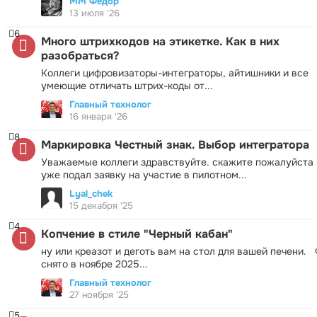
ММ Фёдор
13 июля '26
6
Много штрихкодов на этикетке. Как в них
разобраться?
Коллеги цифровизаторы-интеграторы, айтишники и все
умеющие отличать штрих-коды от...
Главный технолог
16 января '26
8
Маркировка Честный знак. Выбор интегратора
Уважаемые коллеги здравствуйте. скажите пожалуйста 
уже подал заявку на участие в пилотном...
Lyal_chek
15 декабря '25
4
Копчение в стиле "Черный кабан"
ну или креазот и деготь вам на стол для вашей печени.
снято в ноябре 2025...
Главный технолог
27 ноября '25
5