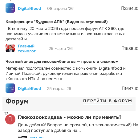
Digital4food
08 апреля '26
2264
Конференция "Будущее АПК" (Видео выступлений)
В пятницу, 20 марта 2026 года прошел форум АПК 360, где
принимало участие много именитых и известных отраслевых
деятелей и...
Главный
25 марта '26
1539
технолог
Честный знак для мясокомбинатов — просто о сложном
Материал подготовлен совместно с комьюнити Digital4food и
Ириной Правской, руководителем направления разработки
«Константа ИТ» И вот момент...
Digital4food
25 марта '26
1647
Форум
ПЕРЕЙТИ В ФОРУМ
3
Глюкозооксидаза - можно ли применять?
День добрый! Вопрос не срочной, но технологический) Н
завод поступила добавка на...