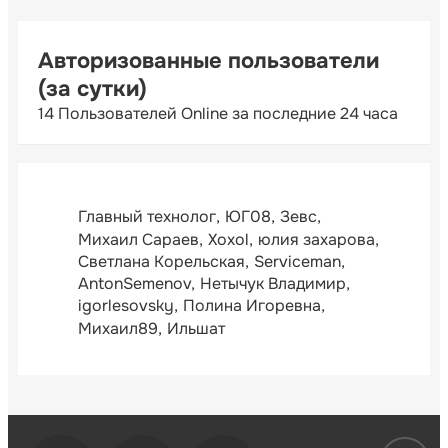
Авторизованные пользователи
(за сутки)
14 Пользователей Online за последние 24 часа
Главный технолог
ЮГ08
Зевс
Михаил Сараев
Xoxol
юлия захарова
Светлана Корельская
Serviceman
AntonSemenov
Нетычук Владимир
igorlesovsky
Полина Игоревна
Михаил89
Ильшат