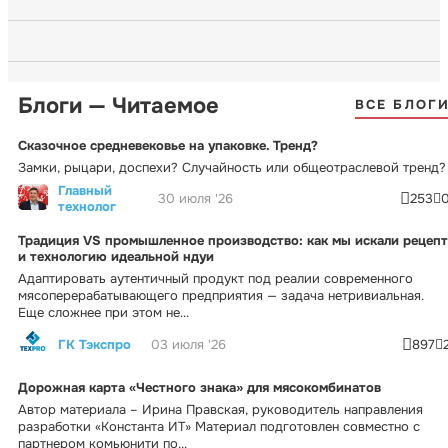
Блоги — Читаемое
ВСЕ БЛОГ
Сказочное средневековье на упаковке. Тренд?
Замки, рыцари, доспехи? Случайность или общеотраслевой тренд?
Главный
30 июля '26
253
технолог
Традиция VS промышленное производство: как мы искали рецепт
и технологию идеальной ндуи
Адаптировать аутентичный продукт под реалии современного
мясоперерабатывающего предприятия — задача нетривиальная.
Еще сложнее при этом не...
ГК Тэкспро
03 июля '26
897
Дорожная карта «Честного знака» для мясокомбинатов
Автор материала – Ирина Правская, руководитель направления
разработки «Константа ИТ» Материал подготовлен совместно с
партнером комьюнити по...