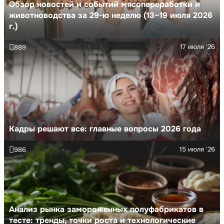
Обзор новостей и событий мясопереработки и
животноводства за 29-ю неделю (13–19 июля 2026
г.)
17 июля '26
889
Кадры решают все: главные вопросы 2026 года
15 июля '26
986
Анализ рынка замороженных полуфабрикатов в
тесте: тренды, точки роста и технологические