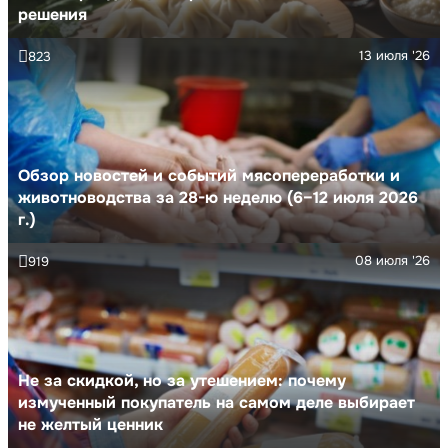
решения
13 июля '26
823
Обзор новостей и событий мясопереработки и
животноводства за 28-ю неделю (6–12 июля 2026
г.)
08 июля '26
919
Не за скидкой, но за утешением: почему
измученный покупатель на самом деле выбирает
не желтый ценник