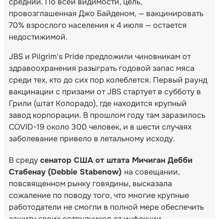
средний. По всей видимости, цель,
провозглашенная Джо Байденом, — вакцинировать
70% взрослого населения к 4 июля — остается
недостижимой.
JBS и Pilgrim's Pride предложили чиновникам от
здравоохранения разыграть годовой запас мяса
среди тех, кто до сих пор колеблется. Первый раунд
вакцинации с призами от JBS стартует в субботу в
Грили (штат Колорадо), где находится крупный
завод корпорации. В прошлом году там заразилось
COVID-19 около 300 человек, и в шести случаях
заболевание привело в летальному исходу.
В среду
сенатор США от штата Мичиган Дебби
Стабенау (Debbie Stabenow)
на совещании,
повсвященном рынку говядины, высказала
сожаление по поводу того, что многие крупные
работодатели не смогли в полной мере обеспечить
защиту своих сотрудников от инфекции.