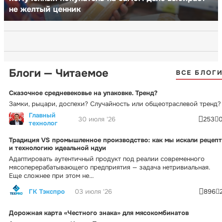
не желтый ценник
Блоги — Читаемое
ВСЕ БЛОГ
Сказочное средневековье на упаковке. Тренд?
Замки, рыцари, доспехи? Случайность или общеотраслевой тренд?
Главный
30 июля '26
253
технолог
Традиция VS промышленное производство: как мы искали рецепт
и технологию идеальной ндуи
Адаптировать аутентичный продукт под реалии современного
мясоперерабатывающего предприятия — задача нетривиальная.
Еще сложнее при этом не...
ГК Тэкспро
03 июля '26
896
Дорожная карта «Честного знака» для мясокомбинатов