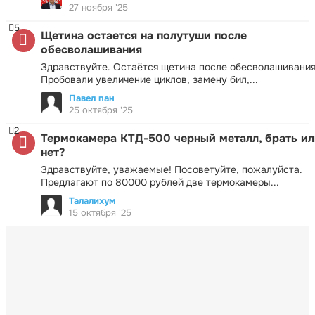
27 ноября '25
5
Щетина остается на полутуши после
обесволашивания
Здравствуйте. Остаётся щетина после обесволашивания
Пробовали увеличение циклов, замену бил,...
Павел пан
25 октября '25
2
Термокамера КТД-500 черный металл, брать ил
нет?
Здравствуйте, уважаемые! Посоветуйте, пожалуйста.
Предлагают по 80000 рублей две термокамеры...
Талалихум
15 октября '25