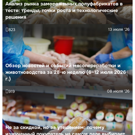
Анализ рынка замороженных полуфабрикатов в
тесте: тренды, точки роста и технологические
решения
13 июля '26
823
Обзор новостей и событий мясопереработки и
животноводства за 28-ю неделю (6–12 июля 2026
г.)
08 июля '26
919
Не за скидкой, но за утешением: почему
измученный покупатель на самом деле выбирает