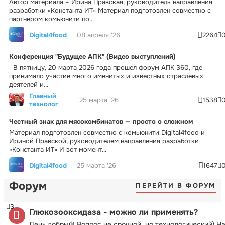
Автор материала – Ирина Правская, руководитель направления
разработки «Константа ИТ» Материал подготовлен совместно с
партнером комьюнити по...
Digital4food
08 апреля '26
2264
Конференция "Будущее АПК" (Видео выступлений)
В пятницу, 20 марта 2026 года прошел форум АПК 360, где
принимало участие много именитых и известных отраслевых
деятелей и...
Главный
25 марта '26
1538
технолог
Честный знак для мясокомбинатов — просто о сложном
Материал подготовлен совместно с комьюнити Digital4food и
Ириной Правской, руководителем направления разработки
«Константа ИТ» И вот момент...
Digital4food
25 марта '26
1647
Форум
ПЕРЕЙТИ В ФОРУМ
3
Глюкозооксидаза - можно ли применять?
День добрый! Вопрос не срочной, но технологический) Н