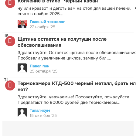
Копчение в стиле "Черный кабан"
ну или креазот и деготь вам на стол для вашей печени.
снято в ноябре 2025...
Главный технолог
27 ноября '25
5
Щетина остается на полутуши после
обесволашивания
Здравствуйте. Остаётся щетина после обесволашивания
Пробовали увеличение циклов, замену бил,...
Павел пан
25 октября '25
2
Термокамера КТД-500 черный металл, брать ил
нет?
Здравствуйте, уважаемые! Посоветуйте, пожалуйста.
Предлагают по 80000 рублей две термокамеры...
Талалихум
15 октября '25