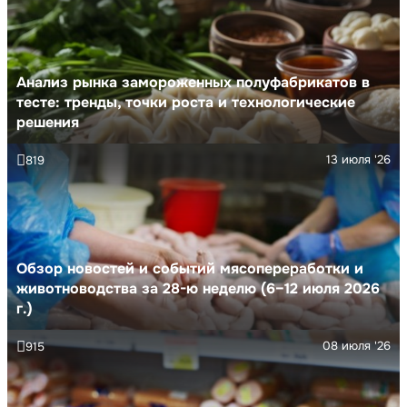
Анализ рынка замороженных полуфабрикатов в
тесте: тренды, точки роста и технологические
решения
13 июля '26
819
Обзор новостей и событий мясопереработки и
животноводства за 28-ю неделю (6–12 июля 2026
г.)
08 июля '26
915