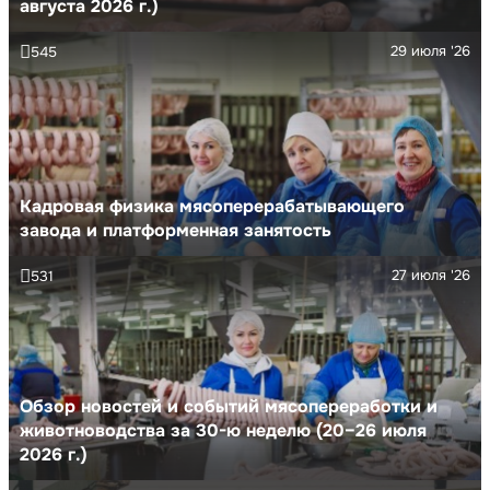
августа 2026 г.)
29 июля '26
545
Кадровая физика мясоперерабатывающего
завода и платформенная занятость
27 июля '26
531
Обзор новостей и событий мясопереработки и
животноводства за 30-ю неделю (20–26 июля
2026 г.)