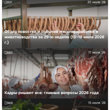
20 июля '26
931
Обзор новостей и событий мясопереработки и
животноводства за 29-ю неделю (13–19 июля 2026
г.)
17 июля '26
885
Кадры решают все: главные вопросы 2026 года
15 июля '26
969