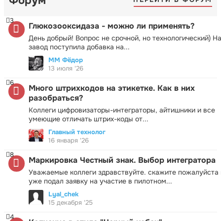
Форум
3
Глюкозооксидаза - можно ли применять?
День добрый! Вопрос не срочной, но технологический) Н
завод поступила добавка на...
ММ Фёдор
13 июля '26
6
Много штрихкодов на этикетке. Как в них
разобраться?
Коллеги цифровизаторы-интеграторы, айтишники и все
умеющие отличать штрих-коды от...
Главный технолог
16 января '26
8
Маркировка Честный знак. Выбор интегратора
Уважаемые коллеги здравствуйте. скажите пожалуйста 
уже подал заявку на участие в пилотном...
Lyal_chek
15 декабря '25
4