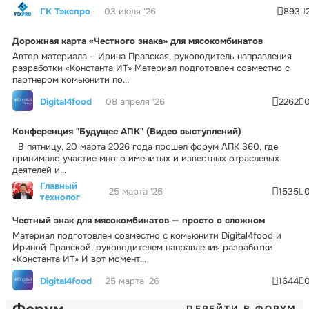
ГК Тэкспро
03 июля '26
893
Дорожная карта «Честного знака» для мясокомбинатов
Автор материала – Ирина Правская, руководитель направления
разработки «Константа ИТ» Материал подготовлен совместно с
партнером комьюнити по...
Digital4food
08 апреля '26
2262
Конференция "Будущее АПК" (Видео выступлений)
В пятницу, 20 марта 2026 года прошел форум АПК 360, где
принимало участие много именитых и известных отраслевых
деятелей и...
Главный
25 марта '26
1535
технолог
Честный знак для мясокомбинатов — просто о сложном
Материал подготовлен совместно с комьюнити Digital4food и
Ириной Правской, руководителем направления разработки
«Константа ИТ» И вот момент...
Digital4food
25 марта '26
1644
ПЕРЕЙТИ В ФОРУМ