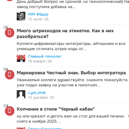
День добрый! Вопрос не срочной, но технологический) Н
завод поступила добавка на...
ММ Фёдор
13 июля '26
6
Много штрихкодов на этикетке. Как в них
разобраться?
Коллеги цифровизаторы-интеграторы, айтишники и все
умеющие отличать штрих-коды от...
Главный технолог
16 января '26
8
Маркировка Честный знак. Выбор интегратора
Уважаемые коллеги здравствуйте. скажите пожалуйста 
уже подал заявку на участие в пилотном...
Lyal_chek
15 декабря '25
4
Копчение в стиле "Черный кабан"
ну или креазот и деготь вам на стол для вашей печени.
снято в ноябре 2025...
Главный технолог