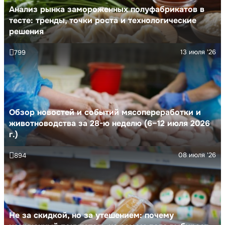
Анализ рынка замороженных полуфабрикатов в
тесте: тренды, точки роста и технологические
решения
13 июля '26
799
Обзор новостей и событий мясопереработки и
животноводства за 28-ю неделю (6–12 июля 2026
г.)
08 июля '26
894
Не за скидкой, но за утешением: почему