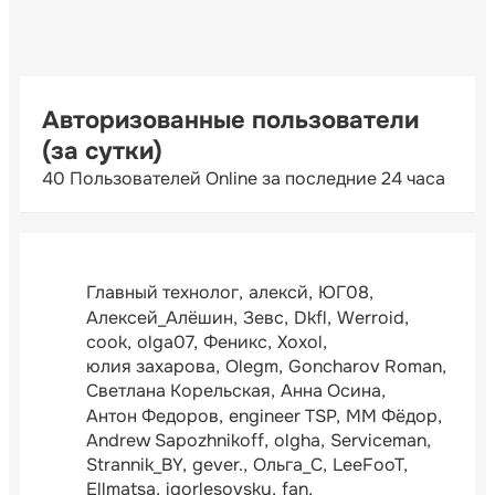
Авторизованные пользователи
(за сутки)
40 Пользователей Online за последние 24 часа
Главный технолог
алексй
ЮГ08
Алексей_Алёшин
Зевс
Dkfl
Werroid
cook
olga07
Феникс
Xoxol
юлия захарова
Olegm
Goncharov Roman
Светлана Корельская
Анна Осина
Антон Федоров
engineer TSP
ММ Фёдор
Andrew Sapozhnikoff
olgha
Serviceman
Strannik_BY
gever.
Ольга_С
LeeFooT
Ellmatsa
igorlesovsky
fan