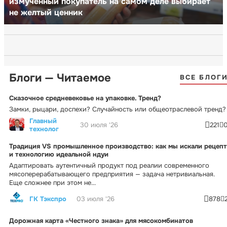
измученный покупатель на самом деле выбирает
не желтый ценник
Блоги — Читаемое
ВСЕ БЛОГ
Сказочное средневековье на упаковке. Тренд?
Замки, рыцари, доспехи? Случайность или общеотраслевой тренд?
Главный
30 июля '26
221
технолог
Традиция VS промышленное производство: как мы искали рецепт
и технологию идеальной ндуи
Адаптировать аутентичный продукт под реалии современного
мясоперерабатывающего предприятия — задача нетривиальная.
Еще сложнее при этом не...
ГК Тэкспро
03 июля '26
878
Дорожная карта «Честного знака» для мясокомбинатов