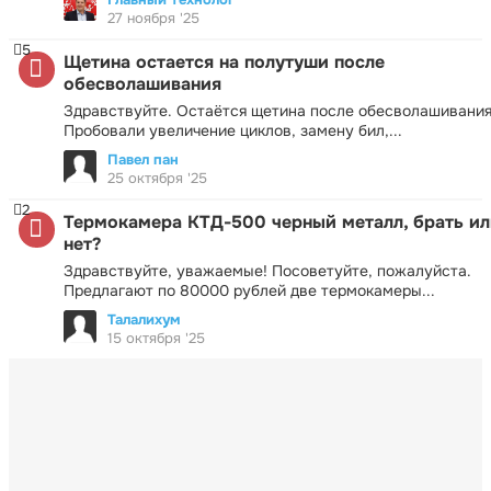
27 ноября '25
5
Щетина остается на полутуши после
обесволашивания
Здравствуйте. Остаётся щетина после обесволашивания
Пробовали увеличение циклов, замену бил,...
Павел пан
25 октября '25
2
Термокамера КТД-500 черный металл, брать ил
нет?
Здравствуйте, уважаемые! Посоветуйте, пожалуйста.
Предлагают по 80000 рублей две термокамеры...
Талалихум
15 октября '25