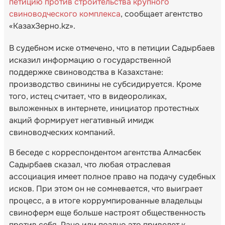
петицию против строительства крупного
свиноводческого комплекса
, сообщает агентство
«КазахЗерно.kz».
В судебном иске отмечено, что в петиции Садырбаев
исказил информацию о государственной
поддержке свиноводства в Казахстане:
производство свинины не субсидируется. Кроме
того, истец считает, что в видеороликах,
выложенных в интернете, инициатор протестных
акций формирует негативный имидж
свиноводческих компаний.
В беседе с корреспондентом агентства Алмасбек
Садырбаев сказал, что любая отраслевая
ассоциация имеет полное право на подачу судебных
исков. При этом он не сомневается, что выиграет
процесс, а в итоге коррумпированные владельцы
свиноферм еще больше настроят общественность
против себя. Рано или поздно это приведет к