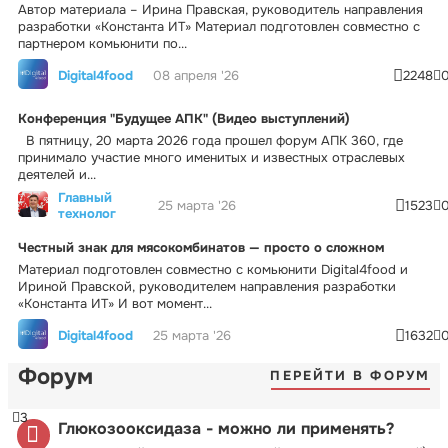
Автор материала – Ирина Правская, руководитель направления
разработки «Константа ИТ» Материал подготовлен совместно с
партнером комьюнити по...
Digital4food
08 апреля '26
2248
Конференция "Будущее АПК" (Видео выступлений)
В пятницу, 20 марта 2026 года прошел форум АПК 360, где
принимало участие много именитых и известных отраслевых
деятелей и...
Главный
25 марта '26
1523
технолог
Честный знак для мясокомбинатов — просто о сложном
Материал подготовлен совместно с комьюнити Digital4food и
Ириной Правской, руководителем направления разработки
«Константа ИТ» И вот момент...
Digital4food
25 марта '26
1632
Форум
ПЕРЕЙТИ В ФОРУМ
3
Глюкозооксидаза - можно ли применять?