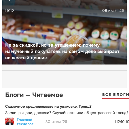
08 июля '26
912
Не за скидкой, но за утешением: почему
измученный покупатель на самом деле выбирает
не желтый ценник
Блоги — Читаемое
ВСЕ БЛОГ
Сказочное средневековье на упаковке. Тренд?
Замки, рыцари, доспехи? Случайность или общеотраслевой тренд?
Главный
30 июля '26
240
технолог