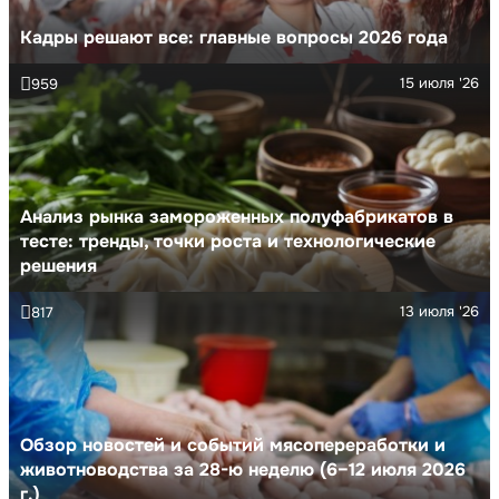
Кадры решают все: главные вопросы 2026 года
15 июля '26
959
Анализ рынка замороженных полуфабрикатов в
тесте: тренды, точки роста и технологические
решения
13 июля '26
817
Обзор новостей и событий мясопереработки и
животноводства за 28-ю неделю (6–12 июля 2026
г.)