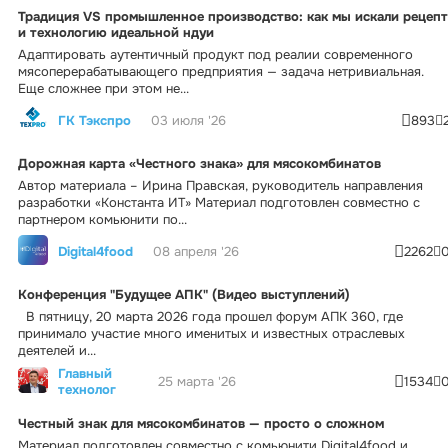
Традиция VS промышленное производство: как мы искали рецепт
и технологию идеальной ндуи
Адаптировать аутентичный продукт под реалии современного
мясоперерабатывающего предприятия — задача нетривиальная.
Еще сложнее при этом не...
ГК Тэкспро
03 июля '26
893
Дорожная карта «Честного знака» для мясокомбинатов
Автор материала – Ирина Правская, руководитель направления
разработки «Константа ИТ» Материал подготовлен совместно с
партнером комьюнити по...
Digital4food
08 апреля '26
2262
Конференция "Будущее АПК" (Видео выступлений)
В пятницу, 20 марта 2026 года прошел форум АПК 360, где
принимало участие много именитых и известных отраслевых
деятелей и...
Главный
25 марта '26
1534
технолог
Честный знак для мясокомбинатов — просто о сложном
Материал подготовлен совместно с комьюнити Digital4food и