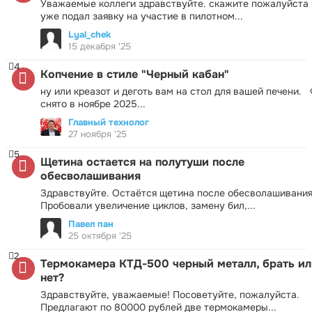
Уважаемые коллеги здравствуйте. скажите пожалуйста 
уже подал заявку на участие в пилотном...
Lyal_chek
15 декабря '25
4
Копчение в стиле "Черный кабан"
ну или креазот и деготь вам на стол для вашей печени.
снято в ноябре 2025...
Главный технолог
27 ноября '25
5
Щетина остается на полутуши после
обесволашивания
Здравствуйте. Остаётся щетина после обесволашивания
Пробовали увеличение циклов, замену бил,...
Павел пан
25 октября '25
2
Термокамера КТД-500 черный металл, брать ил
нет?
Здравствуйте, уважаемые! Посоветуйте, пожалуйста.
Предлагают по 80000 рублей две термокамеры...