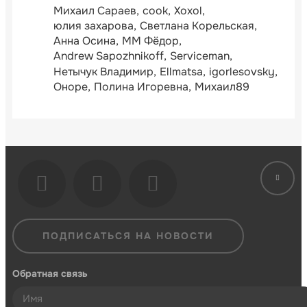
Михаил Сараев
cook
Xoxol
юлия захарова
Светлана Корельская
Анна Осина
ММ Фёдор
Andrew Sapozhnikoff
Serviceman
Нетычук Владимир
Ellmatsa
igorlesovsky
Оноре
Полина Игоревна
Михаил89
ПОДПИСАТЬСЯ НА НОВОСТИ
Обратная связь