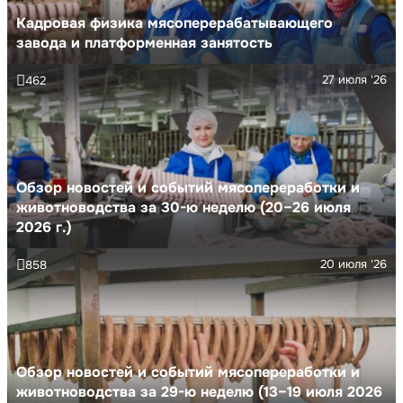
Кадровая физика мясоперерабатывающего
завода и платформенная занятость
27 июля '26
462
Обзор новостей и событий мясопереработки и
животноводства за 30-ю неделю (20–26 июля
2026 г.)
20 июля '26
858
Обзор новостей и событий мясопереработки и
животноводства за 29-ю неделю (13–19 июля 2026