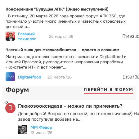
Конференция "Будущее АПК" (Видео выступлений)
В пятницу, 20 марта 2026 года прошел форум АПК 360, где
принимало участие много именитых и известных отраслевых
деятелей и...
Главный
25 марта '26
1493
технолог
Честный знак для мясокомбинатов — просто о сложном
Материал подготовлен совместно с комьюнити Digital4food и
Ириной Правской, руководителем направления разработки
«Константа ИТ» И вот момент...
Digital4food
25 марта '26
1597
Форум
ПЕРЕЙТИ В ФОРУМ
3
Глюкозооксидаза - можно ли применять?
День добрый! Вопрос не срочной, но технологический) Н
завод поступила добавка на...
ММ Фёдор
13 июля '26