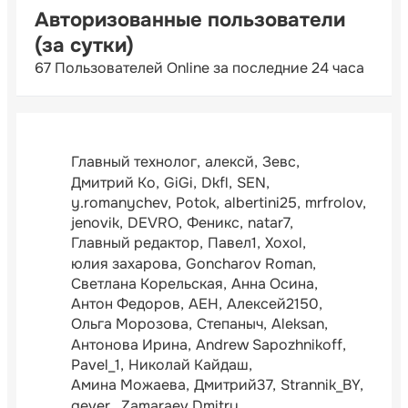
Авторизованные пользователи
(за сутки)
67 Пользователей Online за последние 24 часа
Главный технолог
алексй
Зевс
Дмитрий Ко
GiGi
Dkfl
SEN
y.romanychev
Potok
albertini25
mrfrolov
jenovik
DEVRO
Феникс
natar7
Главный редактор
Павел1
Xoxol
юлия захарова
Goncharov Roman
Светлана Корельская
Анна Осина
Антон Федоров
АЕН
Алексей2150
Ольга Морозова
Степаныч
Aleksan
Антонова Ирина
Andrew Sapozhnikoff
Pavel_1
Николай Кайдаш
Амина Можаева
Дмитрий37
Strannik_BY
gever.
Zamaraev Dmitry