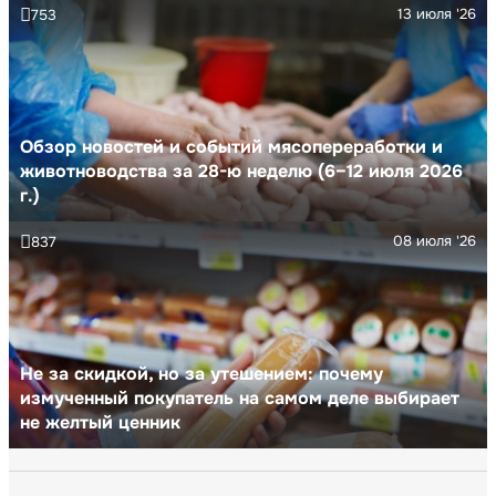
13 июля '26
753
Обзор новостей и событий мясопереработки и
животноводства за 28-ю неделю (6–12 июля 2026
г.)
08 июля '26
837
Не за скидкой, но за утешением: почему
измученный покупатель на самом деле выбирает
не желтый ценник