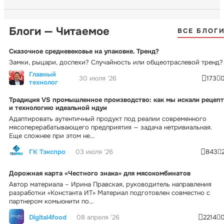
Блоги — Читаемое
ВСЕ БЛОГ
Сказочное средневековье на упаковке. Тренд?
Замки, рыцари, доспехи? Случайность или общеотраслевой тренд?
Главный
30 июля '26
173
технолог
Традиция VS промышленное производство: как мы искали рецепт
и технологию идеальной ндуи
Адаптировать аутентичный продукт под реалии современного
мясоперерабатывающего предприятия — задача нетривиальная.
Еще сложнее при этом не...
ГК Тэкспро
03 июля '26
843
Дорожная карта «Честного знака» для мясокомбинатов
Автор материала – Ирина Правская, руководитель направления
разработки «Константа ИТ» Материал подготовлен совместно с
партнером комьюнити по...
Digital4food
08 апреля '26
2214