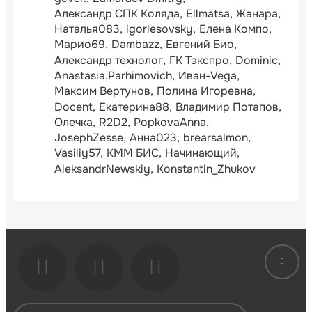
Александр СПК Коляда
Ellmatsa
Жанара
Наталья083
igorlesovsky
Елена Компо
Марио69
Dambazz
Евгений Био
Александр технолог
ГК Тэкспро
Dominic
Anastasia.Parhimovich
Иван-Vega
Максим Вертунов
Полина Игоревна
Docent
Екатерина88
Владимир Потапов
Олечка
R2D2
PopkovaAnna
JosephZesse
Анна023
brearsalmon
Vasiliy57
КММ БИС
Начинающий
AleksandrNewskiy
Konstantin_Zhukov