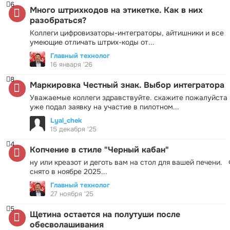
6
Много штрихкодов на этикетке. Как в них
разобраться?
Коллеги цифровизаторы-интеграторы, айтишники и все
умеющие отличать штрих-коды от...
Главный технолог
16 января '26
8
Маркировка Честный знак. Выбор интегратора
Уважаемые коллеги здравствуйте. скажите пожалуйста 
уже подал заявку на участие в пилотном...
Lyal_chek
15 декабря '25
4
Копчение в стиле "Черный кабан"
ну или креазот и деготь вам на стол для вашей печени.
снято в ноябре 2025...
Главный технолог
27 ноября '25
5
Щетина остается на полутуши после
обесволашивания