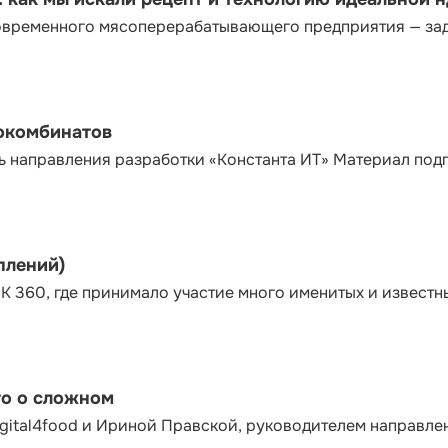
современного мясоперерабатывающего предприятия — за
сокомбинатов
ь направления разработки «Константа ИТ» Материал под
плений)
К 360, где принимало участие много именитых и известн
то о сложном
gital4food и Ириной Правской, руководителем направле