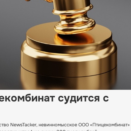
екомбинат судится с
ство NewsTacker, невинномысское ООО «Птицекомбинат» 