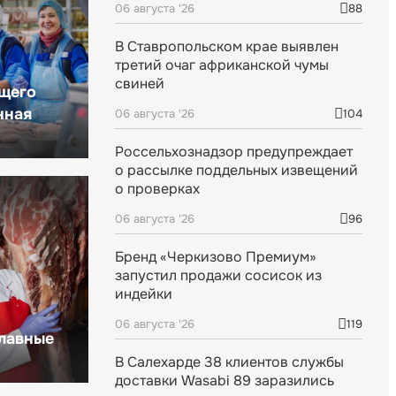
06 августа '26
88
В Ставропольском крае выявлен
третий очаг африканской чумы
свиней
щего
нная
06 августа '26
104
Россельхознадзор предупреждает
о рассылке поддельных извещений
о проверках
06 августа '26
96
Бренд «Черкизово Премиум»
запустил продажи сосисок из
индейки
06 августа '26
119
главные
В Салехарде 38 клиентов службы
доставки Wasabi 89 заразились