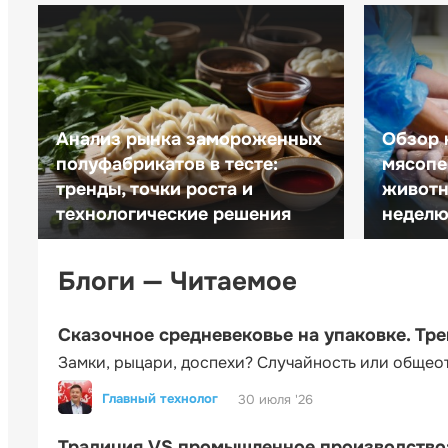
Анализ рынка замороженных
Обзор 
полуфабрикатов в тесте:
мясопе
тренды, точки роста и
животн
технологические решения
неделю 
Блоги — Читаемое
Сказочное средневековье на упаковке. Тр
Замки, рыцари, доспехи? Случайность или общео
Главный технолог
30 июля '26
Традиция VS промышленное производство: 