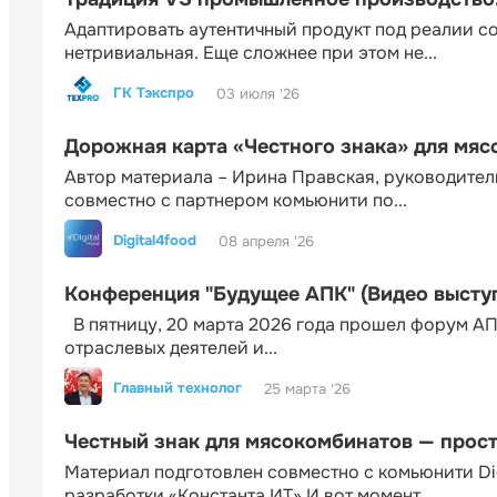
Адаптировать аутентичный продукт под реалии 
нетривиальная. Еще сложнее при этом не...
ГК Тэкспро
03 июля '26
Дорожная карта «Честного знака» для мя
Автор материала – Ирина Правская, руководител
совместно с партнером комьюнити по...
Digital4food
08 апреля '26
Конференция "Будущее АПК" (Видео высту
В пятницу, 20 марта 2026 года прошел форум АП
отраслевых деятелей и...
Главный технолог
25 марта '26
Честный знак для мясокомбинатов — прос
Материал подготовлен совместно с комьюнити Di
разработки «Константа ИТ» И вот момент...