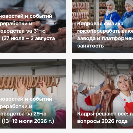
новостей и событий
реработки и
Кадровая физика
оводства за 31-ю
мясоперерабатываю
(27 июля – 2 августа
завода и платформе
)
занятость
новостей и событий
реработки и
оводства за 29-ю
Кадры решают все: 
(13–19 июля 2026 г.)
вопросы 2026 года