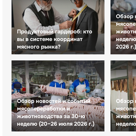
Обзор 
мясопе
Продуктовый гардероб: кто
животн
вы в системе координат
неделю 
мясного рынка?
2026 г.
Обзор новостей и событий
Обзор 
мясопереработки и
мясопе
животноводства за 30-ю
животн
неделю (20–26 июля 2026 г.)
неделю 