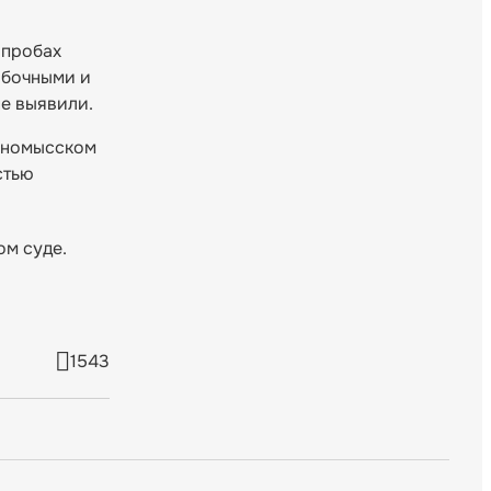
 пробах
ибочными и
не выявили.
инномысском
стью
ом суде.
1543