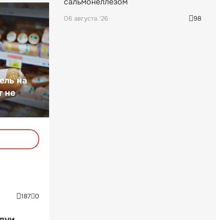
сальмонеллезом
06 августа '26
98
ель на
т не
187
0
ндуи