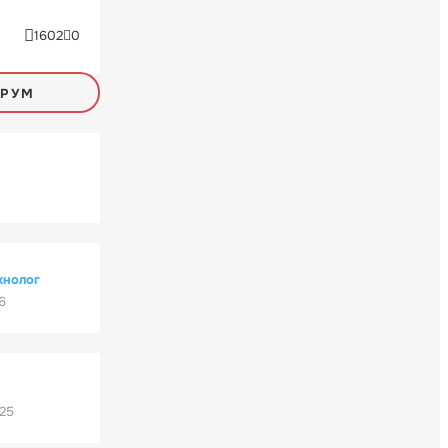
1602
0
ОРУМ
хнолог
6
'25