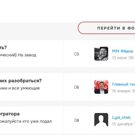
ПЕРЕЙТИ В Ф
ть?
ММ Фёдор
3
ический) На завод
13 июля '26
них разобраться?
Главный те
6
ники и все умеющие
16 января '2
егратора
Lyal_chek
8
ожалуйста кто уже подал
15 декабря 