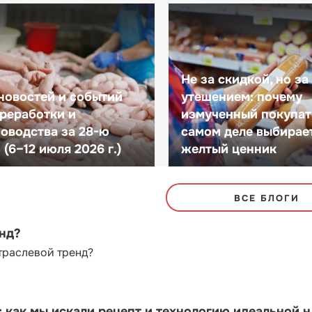
Не за скидкой, но за
новостей и событий
утешением: почему
реработки и
измученный покупат
оводства за 28-ю
самом деле выбирае
(6–12 июля 2026 г.)
желтый ценник
ВСЕ БЛОГИ
енд?
траслевой тренд?
как мы искали рецепт и технологию идеальной 