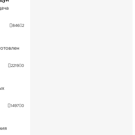
дача
846
2
готовлен
2219
0
ых
1497
0
ния