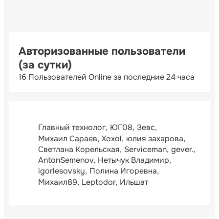
Авторизованные пользователи
(за сутки)
16 Пользователей Online за последние 24 часа
Главный технолог
ЮГ08
Зевс
Михаил Сараев
Xoxol
юлия захарова
Светлана Корельская
Serviceman
gever.
AntonSemenov
Нетычук Владимир
igorlesovsky
Полина Игоревна
Михаил89
Leptodor
Ильшат