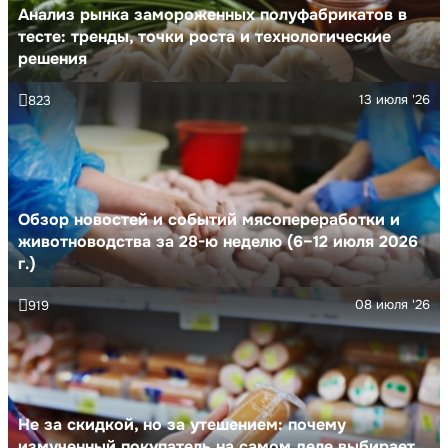
Анализ рынка замороженных полуфабрикатов в
тесте: тренды, точки роста и технологические
решения
13 июля '26
823
Обзор новостей и событий мясопереработки и
животноводства за 28-ю неделю (6–12 июля 2026
г.)
08 июля '26
919
Не за скидкой, но за утешением: почему
измученный покупатель на самом деле выбирает