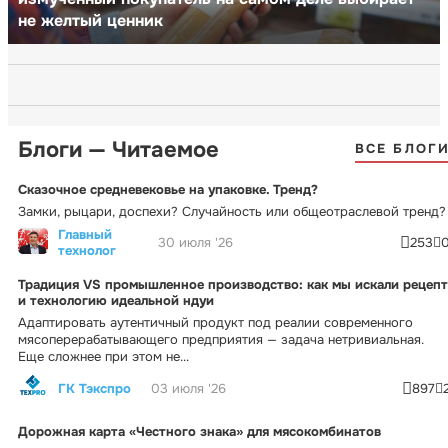
не желтый ценник
Блоги — Читаемое
ВСЕ БЛОГ
Сказочное средневековье на упаковке. Тренд?
Замки, рыцари, доспехи? Случайность или общеотраслевой тренд?
Главный
30 июля '26
253
технолог
Традиция VS промышленное производство: как мы искали рецепт
и технологию идеальной ндуи
Адаптировать аутентичный продукт под реалии современного
мясоперерабатывающего предприятия — задача нетривиальная.
Еще сложнее при этом не...
ГК Тэкспро
03 июля '26
897
Дорожная карта «Честного знака» для мясокомбинатов