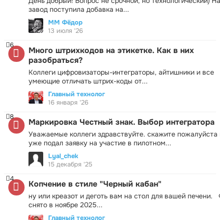
День добрый! Вопрос не срочной, но технологический) Н
завод поступила добавка на...
ММ Фёдор
13 июля '26
6
Много штрихкодов на этикетке. Как в них
разобраться?
Коллеги цифровизаторы-интеграторы, айтишники и все
умеющие отличать штрих-коды от...
Главный технолог
16 января '26
8
Маркировка Честный знак. Выбор интегратора
Уважаемые коллеги здравствуйте. скажите пожалуйста 
уже подал заявку на участие в пилотном...
Lyal_chek
15 декабря '25
4
Копчение в стиле "Черный кабан"
ну или креазот и деготь вам на стол для вашей печени.
снято в ноябре 2025...
Главный технолог