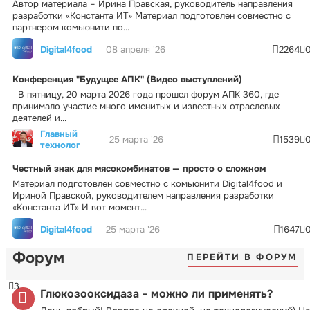
Автор материала – Ирина Правская, руководитель направления
разработки «Константа ИТ» Материал подготовлен совместно с
партнером комьюнити по...
Digital4food
08 апреля '26
2264
Конференция "Будущее АПК" (Видео выступлений)
В пятницу, 20 марта 2026 года прошел форум АПК 360, где
принимало участие много именитых и известных отраслевых
деятелей и...
Главный
25 марта '26
1539
технолог
Честный знак для мясокомбинатов — просто о сложном
Материал подготовлен совместно с комьюнити Digital4food и
Ириной Правской, руководителем направления разработки
«Константа ИТ» И вот момент...
Digital4food
25 марта '26
1647
Форум
ПЕРЕЙТИ В ФОРУМ
3
Глюкозооксидаза - можно ли применять?