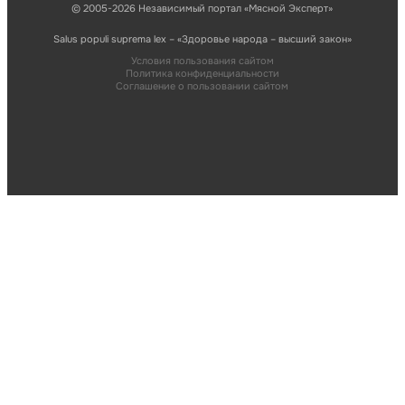
© 2005-2026 Независимый портал «Мясной Эксперт»
Salus populi suprema lex – «Здоровье народа – высший закон»
Условия пользования сайтом
Политика конфиденциальности
Соглашение о пользовании сайтом