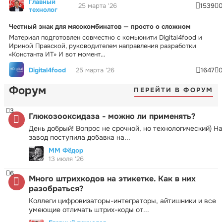
Главный
25 марта '26
1539
технолог
Честный знак для мясокомбинатов — просто о сложном
Материал подготовлен совместно с комьюнити Digital4food и
Ириной Правской, руководителем направления разработки
«Константа ИТ» И вот момент...
Digital4food
25 марта '26
1647
Форум
ПЕРЕЙТИ В ФОРУМ
3
Глюкозооксидаза - можно ли применять?
День добрый! Вопрос не срочной, но технологический) Н
завод поступила добавка на...
ММ Фёдор
13 июля '26
6
Много штрихкодов на этикетке. Как в них
разобраться?
Коллеги цифровизаторы-интеграторы, айтишники и все
умеющие отличать штрих-коды от...