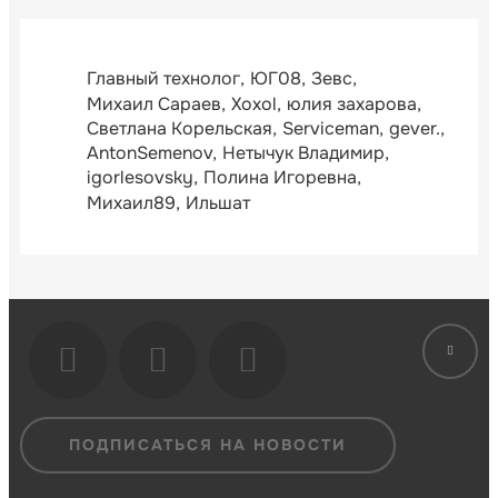
Главный технолог
ЮГ08
Зевс
Михаил Сараев
Xoxol
юлия захарова
Светлана Корельская
Serviceman
gever.
AntonSemenov
Нетычук Владимир
igorlesovsky
Полина Игоревна
Михаил89
Ильшат
ПОДПИСАТЬСЯ НА НОВОСТИ