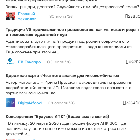
Замки, рыцари, доспехи? Случайность или общеотраслевой тренд?
Главный
30 июля '26
253
технолог
Традиция VS промышленное производство: как мы искали рецепт
и технологию идеальной ндуи
Адаптировать аутентичный продукт под реалии современного
мясоперерабатывающего предприятия — задача нетривиальная.
Еще сложнее при этом не...
ГК Тэкспро
03 июля '26
897
Дорожная карта «Честного знака» для мясокомбинатов
Автор материала – Ирина Правская, руководитель направления
разработки «Константа ИТ» Материал подготовлен совместно с
партнером комьюнити по...
Digital4food
08 апреля '26
2264
Конференция "Будущее АПК" (Видео выступлений)
В пятницу, 20 марта 2026 года прошел форум АПК 360, где
принимало участие много именитых и известных отраслевых
деятелей и...