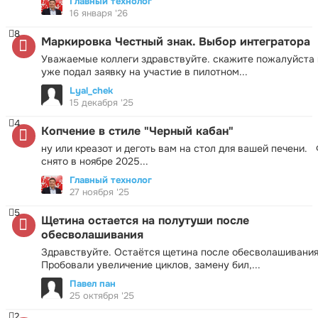
Главный технолог
16 января '26
8
Маркировка Честный знак. Выбор интегратора
Уважаемые коллеги здравствуйте. скажите пожалуйста 
уже подал заявку на участие в пилотном...
Lyal_chek
15 декабря '25
4
Копчение в стиле "Черный кабан"
ну или креазот и деготь вам на стол для вашей печени.
снято в ноябре 2025...
Главный технолог
27 ноября '25
5
Щетина остается на полутуши после
обесволашивания
Здравствуйте. Остаётся щетина после обесволашивания
Пробовали увеличение циклов, замену бил,...
Павел пан
25 октября '25
2