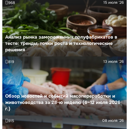
15 июля '26
968
Анализ рынка замороженных полуфабрикатов в
тесте: тренды, точки роста и технологические
решения
13 июля '26
819
Обзор новостей и событий мясопереработки и
животноводства за 28-ю неделю (6–12 июля 2026
г.)
08 июля '26
915