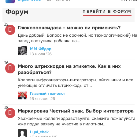
Форум
ПЕРЕЙТИ В ФОРУМ
3
Глюкозооксидаза - можно ли применять?
День добрый! Вопрос не срочной, но технологический) Н
завод поступила добавка на...
ММ Фёдор
13 июля '26
6
Много штрихкодов на этикетке. Как в них
разобраться?
Коллеги цифровизаторы-интеграторы, айтишники и все
умеющие отличать штрих-коды от...
Главный технолог
16 января '26
8
Маркировка Честный знак. Выбор интегратора
Уважаемые коллеги здравствуйте. скажите пожалуйста 
уже подал заявку на участие в пилотном...
Lyal_chek