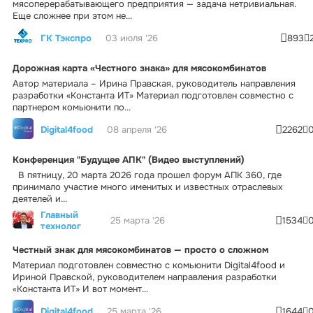
мясоперерабатывающего предприятия — задача нетривиальная.
Еще сложнее при этом не...
ГК Тэкспро
03 июля '26
893
Дорожная карта «Честного знака» для мясокомбинатов
Автор материала – Ирина Правская, руководитель направления
разработки «Константа ИТ» Материал подготовлен совместно с
партнером комьюнити по...
Digital4food
08 апреля '26
2262
Конференция "Будущее АПК" (Видео выступлений)
В пятницу, 20 марта 2026 года прошел форум АПК 360, где
принимало участие много именитых и известных отраслевых
деятелей и...
Главный
25 марта '26
1534
технолог
Честный знак для мясокомбинатов — просто о сложном
Материал подготовлен совместно с комьюнити Digital4food и
Ириной Правской, руководителем направления разработки
«Константа ИТ» И вот момент...
Digital4food
25 марта '26
1644