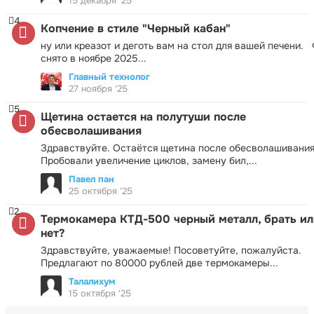
15 декабря '25
4
Копчение в стиле "Черный кабан"
ну или креазот и деготь вам на стол для вашей печени.
снято в ноябре 2025...
Главный технолог
27 ноября '25
5
Щетина остается на полутуши после
обесволашивания
Здравствуйте. Остаётся щетина после обесволашивания
Пробовали увеличение циклов, замену бил,...
Павел пан
25 октября '25
2
Термокамера КТД-500 черный металл, брать ил
нет?
Здравствуйте, уважаемые! Посоветуйте, пожалуйста.
Предлагают по 80000 рублей две термокамеры...
Талалихум
15 октября '25