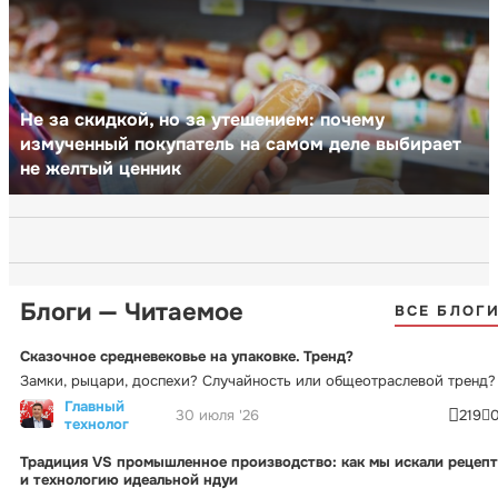
Не за скидкой, но за утешением: почему
измученный покупатель на самом деле выбирает
не желтый ценник
Блоги — Читаемое
ВСЕ БЛОГ
Сказочное средневековье на упаковке. Тренд?
Замки, рыцари, доспехи? Случайность или общеотраслевой тренд?
Главный
30 июля '26
219
технолог
Традиция VS промышленное производство: как мы искали рецепт
и технологию идеальной ндуи