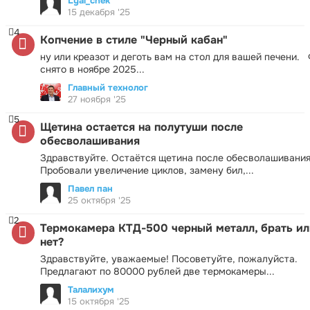
Lyal_chek
15 декабря '25
4
Копчение в стиле "Черный кабан"
ну или креазот и деготь вам на стол для вашей печени.
снято в ноябре 2025...
Главный технолог
27 ноября '25
5
Щетина остается на полутуши после
обесволашивания
Здравствуйте. Остаётся щетина после обесволашивания
Пробовали увеличение циклов, замену бил,...
Павел пан
25 октября '25
2
Термокамера КТД-500 черный металл, брать ил
нет?
Здравствуйте, уважаемые! Посоветуйте, пожалуйста.
Предлагают по 80000 рублей две термокамеры...
Талалихум
15 октября '25