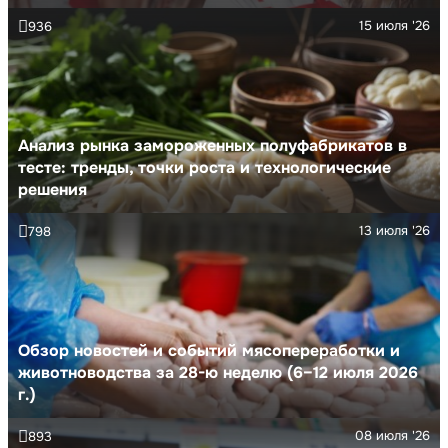
15 июля '26
936
Анализ рынка замороженных полуфабрикатов в
тесте: тренды, точки роста и технологические
решения
13 июля '26
798
Обзор новостей и событий мясопереработки и
животноводства за 28-ю неделю (6–12 июля 2026
г.)
08 июля '26
893