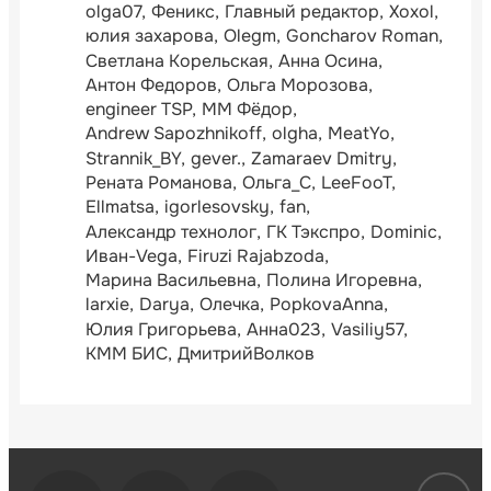
olga07
Феникс
Главный редактор
Xoxol
юлия захарова
Olegm
Goncharov Roman
Светлана Корельская
Анна Осина
Антон Федоров
Ольга Морозова
engineer TSP
ММ Фёдор
Andrew Sapozhnikoff
olgha
MeatYo
Strannik_BY
gever.
Zamaraev Dmitry
Рената Романова
Ольга_С
LeeFooT
Ellmatsa
igorlesovsky
fan
Александр технолог
ГК Тэкспро
Dominic
Иван-Vega
Firuzi Rajabzoda
Марина Васильевна
Полина Игоревна
larxie
Darya
Олечка
PopkovaAnna
Юлия Григорьева
Анна023
Vasiliy57
КММ БИС
ДмитрийВолков