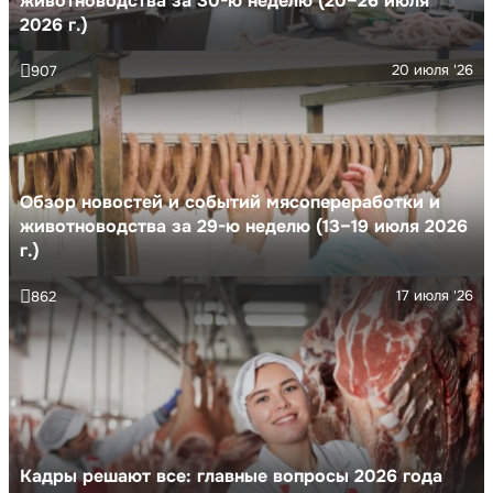
животноводства за 30-ю неделю (20–26 июля
2026 г.)
20 июля '26
907
Обзор новостей и событий мясопереработки и
животноводства за 29-ю неделю (13–19 июля 2026
г.)
17 июля '26
862
Кадры решают все: главные вопросы 2026 года