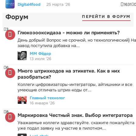
Digital4food
25 марта '26
1631
Форум
ПЕРЕЙТИ В ФОРУМ
3
Глюкозооксидаза - можно ли применять?
День добрый! Вопрос не срочной, но технологический) Н
завод поступила добавка на...
ММ Фёдор
13 июля '26
6
Много штрихкодов на этикетке. Как в них
разобраться?
Коллеги цифровизаторы-интеграторы, айтишники и все
умеющие отличать штрих-коды от...
Главный технолог
16 января '26
8
Маркировка Честный знак. Выбор интегратора
Уважаемые коллеги здравствуйте. скажите пожалуйста 
уже подал заявку на участие в пилотном...