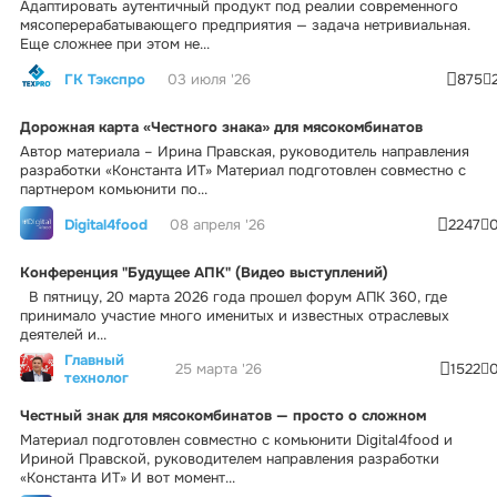
Адаптировать аутентичный продукт под реалии современного
мясоперерабатывающего предприятия — задача нетривиальная.
Еще сложнее при этом не...
ГК Тэкспро
03 июля '26
875
Дорожная карта «Честного знака» для мясокомбинатов
Автор материала – Ирина Правская, руководитель направления
разработки «Константа ИТ» Материал подготовлен совместно с
партнером комьюнити по...
Digital4food
08 апреля '26
2247
Конференция "Будущее АПК" (Видео выступлений)
В пятницу, 20 марта 2026 года прошел форум АПК 360, где
принимало участие много именитых и известных отраслевых
деятелей и...
Главный
25 марта '26
1522
технолог
Честный знак для мясокомбинатов — просто о сложном
Материал подготовлен совместно с комьюнити Digital4food и
Ириной Правской, руководителем направления разработки
«Константа ИТ» И вот момент...