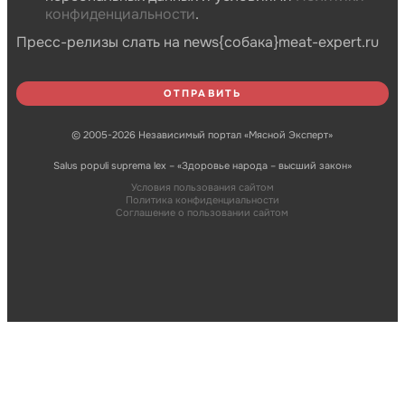
конфиденциальности
.
Пресс-релизы слать на news{собака}meat-expert.ru
© 2005-2026 Независимый портал «Мясной Эксперт»
Salus populi suprema lex – «Здоровье народа – высший закон»
Условия пользования сайтом
Политика конфиденциальности
Соглашение о пользовании сайтом