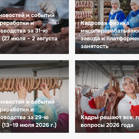
новостей и событий
реработки и
Кадровая физика
оводства за 31-ю
мясоперерабатываю
(27 июля – 2 августа
завода и платформе
)
занятость
новостей и событий
реработки и
оводства за 29-ю
Кадры решают все: 
(13–19 июля 2026 г.)
вопросы 2026 года