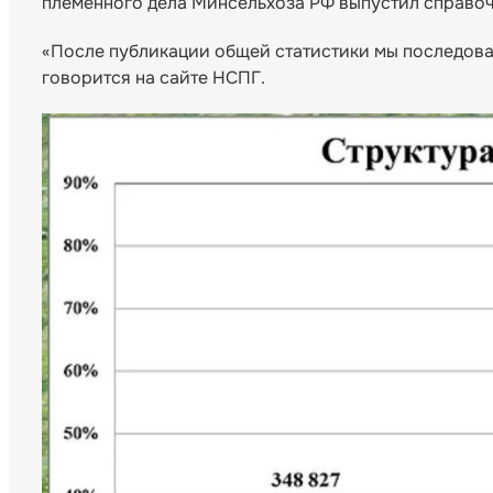
племенного дела Минсельхоза РФ выпустил справоч
«После публикации общей статистики мы последова
говорится на сайте НСПГ.