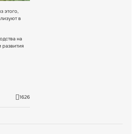
з этого,
ализуют в
одства на
и развития
1626