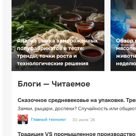
Анализ рынка замороженных
Обзор 
полуфабрикатов в тесте:
мясопе
тренды, точки роста и
животн
технологические решения
неделю 
Блоги — Читаемое
Сказочное средневековье на упаковке. Тр
Замки, рыцари, доспехи? Случайность или общео
Главный технолог
30 июля '26
Традиция VS промышленное производство: 