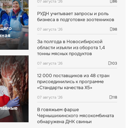
07 августа '26
86
РУДН учитывает запросы и роль
бизнеса в подготовке зоотехников
щего
07 августа '26
98
нная
За полгода в Новосибирской
области изъяли из оборота 1,4
тонны мясных продуктов
07 августа '26
103
12 000 поставщиков из 48 стран
присоединились к программе
«Стандарты качества X5»
07 августа '26
118
главные
В говяжьем фарше
Чернышихинского мясокомбината
обнаружена ДНК свиньи