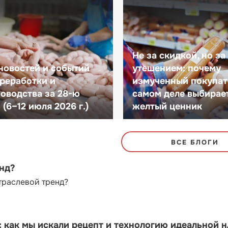
Не за скидкой, но за
новостей и событий
утешением: почему
реработки и
измученный покупат
оводства за 28-ю
самом деле выбирае
(6–12 июля 2026 г.)
желтый ценник
ВСЕ БЛОГИ
енд?
траслевой тренд?
как мы искали рецепт и технологию идеальной 