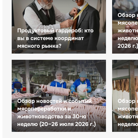
Обзор 
мясопе
Продуктовый гардероб: кто
животн
вы в системе координат
неделю 
мясного рынка?
2026 г.
Обзор новостей и событий
Обзор 
мясопереработки и
мясопе
животноводства за 30-ю
животн
неделю (20–26 июля 2026 г.)
неделю 