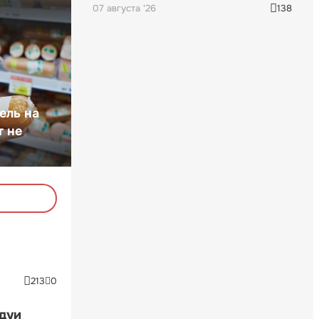
07 августа '26
138
ель на
т не
213
0
ндуи