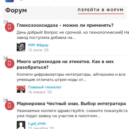
Форум
ПЕРЕЙТИ В ФОРУМ
3
Глюкозооксидаза - можно ли применять?
День добрый! Вопрос не срочной, но технологический) Н
завод поступила добавка на...
ММ Фёдор
13 июля '26
6
Много штрихкодов на этикетке. Как в них
разобраться?
Коллеги цифровизаторы-интеграторы, айтишники и все
умеющие отличать штрих-коды от...
Главный технолог
16 января '26
8
Маркировка Честный знак. Выбор интегратора
Уважаемые коллеги здравствуйте. скажите пожалуйста 
уже подал заявку на участие в пилотном...
Lyal_chek
15 декабря '25