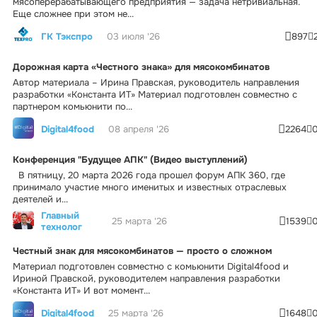
мясоперерабатывающего предприятия — задача нетривиальная.
Еще сложнее при этом не...
ГК Тэкспро
03 июля '26
897
Дорожная карта «Честного знака» для мясокомбинатов
Автор материала – Ирина Правская, руководитель направления
разработки «Константа ИТ» Материал подготовлен совместно с
партнером комьюнити по...
Digital4food
08 апреля '26
2264
Конференция "Будущее АПК" (Видео выступлений)
В пятницу, 20 марта 2026 года прошел форум АПК 360, где
принимало участие много именитых и известных отраслевых
деятелей и...
Главный
25 марта '26
1539
технолог
Честный знак для мясокомбинатов — просто о сложном
Материал подготовлен совместно с комьюнити Digital4food и
Ириной Правской, руководителем направления разработки
«Константа ИТ» И вот момент...
Digital4food
25 марта '26
1648