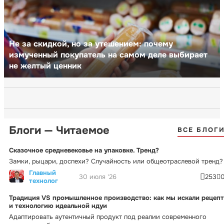
Не за скидкой, но за утешением: почему
измученный покупатель на самом деле выбирает
не желтый ценник
Блоги — Читаемое
ВСЕ БЛОГ
Сказочное средневековье на упаковке. Тренд?
Замки, рыцари, доспехи? Случайность или общеотраслевой тренд?
Главный
30 июля '26
253
технолог
Традиция VS промышленное производство: как мы искали рецепт
и технологию идеальной ндуи
Адаптировать аутентичный продукт под реалии современного