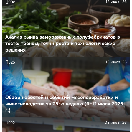
15 июля '26
998
Анализ рынка замороженных полуфабрикатов в
тесте: тренды, точки роста и технологические
решения
13 июля '26
825
Обзор новостей и событий мясопереработки и
животноводства за 28-ю неделю (6–12 июля 2026
г.)
08 июля '26
922