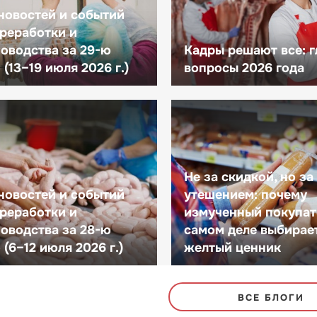
новостей и событий
реработки и
оводства за 29-ю
Кадры решают все: 
(13–19 июля 2026 г.)
вопросы 2026 года
Не за скидкой, но за
новостей и событий
утешением: почему
реработки и
измученный покупат
оводства за 28-ю
самом деле выбирае
(6–12 июля 2026 г.)
желтый ценник
ВСЕ БЛОГИ