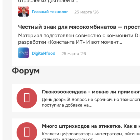
отраслевых деятелей и...
Главный технолог
25 марта '26
Честный знак для мясокомбинатов — прос
Материал подготовлен совместно с комьюнити Di
разработки «Константа ИТ» И вот момент...
Digital4food
25 марта '26
Форум
Глюкозооксидаза - можно ли применя
День добрый! Вопрос не срочной, но технолог
поступила добавка на...
Много штрихкодов на этикетке. Как в 
Коллеги цифровизаторы-интеграторы, айтиш
отличать штрих-коды от...