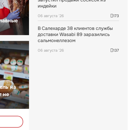
индейки
06 августа '26
173
главные
В Салехарде 38 клиентов службы
доставки Wasabi 89 заразились
сальмонеллезом
06 августа '26
137
ель на
т не