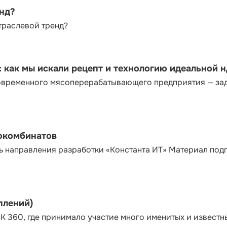
енд?
траслевой тренд?
как мы искали рецепт и технологию идеальной 
современного мясоперерабатывающего предприятия — за
сокомбинатов
ь направления разработки «Константа ИТ» Материал под
плений)
К 360, где принимало участие много именитых и известн