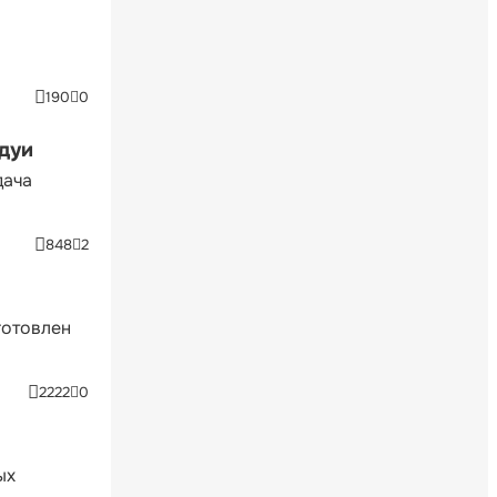
190
0
ндуи
дача
848
2
готовлен
2222
0
ых