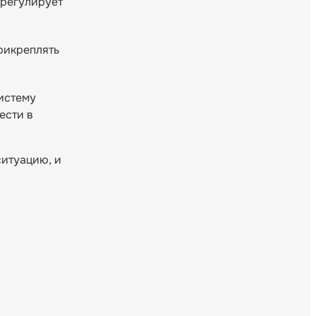
урегулирует
рикреплять
истему
ести в
ситуацию, и