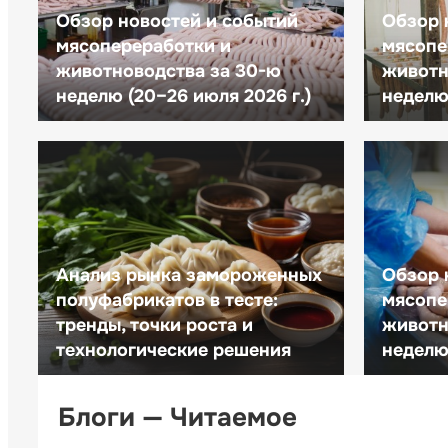
Обзор новостей и событий
Обзор 
мясопереработки и
мясопе
животноводства за 30-ю
животн
неделю (20–26 июля 2026 г.)
неделю 
Анализ рынка замороженных
Обзор 
полуфабрикатов в тесте:
мясопе
тренды, точки роста и
животн
технологические решения
неделю 
Блоги — Читаемое