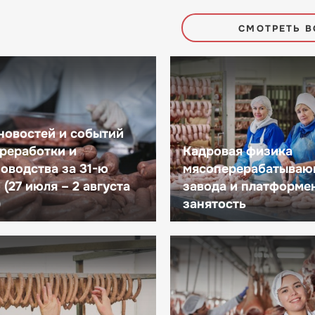
СМОТРЕТЬ В
новостей и событий
реработки и
Кадровая физика
оводства за 31-ю
мясоперерабатываю
(27 июля – 2 августа
завода и платформе
)
занятость