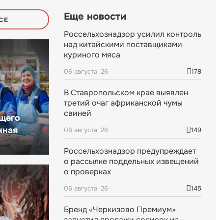
Еще новости
СЕ
Россельхознадзор усилил контроль
над китайскими поставщиками
куриного мяса
06 августа '26
178
В Ставропольском крае выявлен
третий очаг африканской чумы
свиней
щего
нная
06 августа '26
149
Россельхознадзор предупреждает
о рассылке поддельных извещений
о проверках
06 августа '26
145
Бренд «Черкизово Премиум»
запустил продажи сосисок из