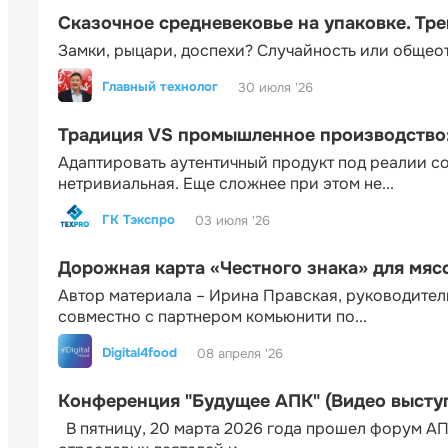
Сказочное средневековье на упаковке. Тр
Замки, рыцари, доспехи? Случайность или общео
Главный технолог
30 июля '26
Традиция VS промышленное производство: 
Адаптировать аутентичный продукт под реалии 
нетривиальная. Еще сложнее при этом не...
ГК Тэкспро
03 июля '26
Дорожная карта «Честного знака» для мя
Автор материала – Ирина Правская, руководител
совместно с партнером комьюнити по...
Digital4food
08 апреля '26
Конференция "Будущее АПК" (Видео высту
В пятницу, 20 марта 2026 года прошел форум АП