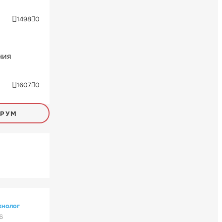
1498
0
ния
1607
0
ОРУМ
хнолог
6