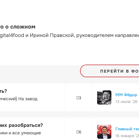
то о сложном
gital4food и Ириной Правской, руководителем направле
ПЕРЕЙТИ В Ф
ть?
ММ Фёдор
3
ический) На завод
13 июля '26
них разобраться?
Главный те
6
ники и все умеющие
16 января '2