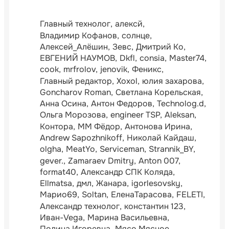
Главный технолог
алексй
Владимир Кофанов
солнце
Алексей_Алёшин
Зевс
Дмитрий Ко
ЕВГЕНИЙ НАУМОВ
Dkfl
consia
Master74
cook
mrfrolov
jenovik
Феникс
Главный редактор
Xoxol
юлия захарова
Goncharov Roman
Светлана Корельская
Анна Осина
Антон Федоров
Technolog.d
Ольга Морозова
engineer TSP
Aleksan
Контора
ММ Фёдор
Антонова Ирина
Andrew Sapozhnikoff
Николай Кайдаш
olgha
MeatYo
Serviceman
Strannik_BY
gever.
Zamaraev Dmitry
Anton 007
format40
Александр СПК Коляда
Ellmatsa
дмл
Жанара
igorlesovsky
Марио69
Soltan
ЕленаТарасова
FELETI
Александр технолог
константин 123
Иван-Vega
Марина Васильевна
Полина Игоревна
Мясо Мясное