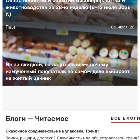
Обзор новостей и событий мясопереработки и
животноводства за 28-ю неделю (6–12 июля 2026
г.)
08 июля '26
851
Не за скидкой, но за утешением: почему
измученный покупатель на самом деле выбирает
не желтый ценник
Блоги — Читаемое
ВСЕ БЛОГ
Сказочное средневековье на упаковке. Тренд?
Замки, рыцари, доспехи? Случайность или общеотраслевой тренд?