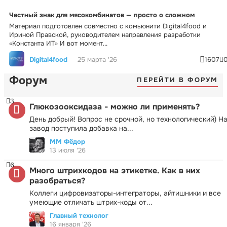
Честный знак для мясокомбинатов — просто о сложном
Материал подготовлен совместно с комьюнити Digital4food и
Ириной Правской, руководителем направления разработки
«Константа ИТ» И вот момент...
Digital4food
25 марта '26
1607
Форум
ПЕРЕЙТИ В ФОРУМ
3
Глюкозооксидаза - можно ли применять?
День добрый! Вопрос не срочной, но технологический) Н
завод поступила добавка на...
ММ Фёдор
13 июля '26
6
Много штрихкодов на этикетке. Как в них
разобраться?
Коллеги цифровизаторы-интеграторы, айтишники и все
умеющие отличать штрих-коды от...
Главный технолог
16 января '26