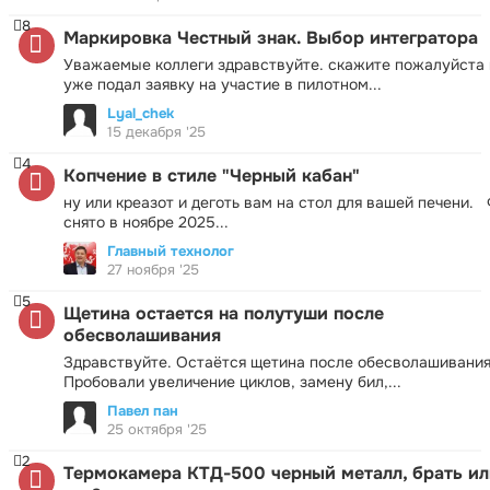
8
Маркировка Честный знак. Выбор интегратора
Уважаемые коллеги здравствуйте. скажите пожалуйста 
уже подал заявку на участие в пилотном...
Lyal_chek
15 декабря '25
4
Копчение в стиле "Черный кабан"
ну или креазот и деготь вам на стол для вашей печени.
снято в ноябре 2025...
Главный технолог
27 ноября '25
5
Щетина остается на полутуши после
обесволашивания
Здравствуйте. Остаётся щетина после обесволашивания
Пробовали увеличение циклов, замену бил,...
Павел пан
25 октября '25
2
Термокамера КТД-500 черный металл, брать ил