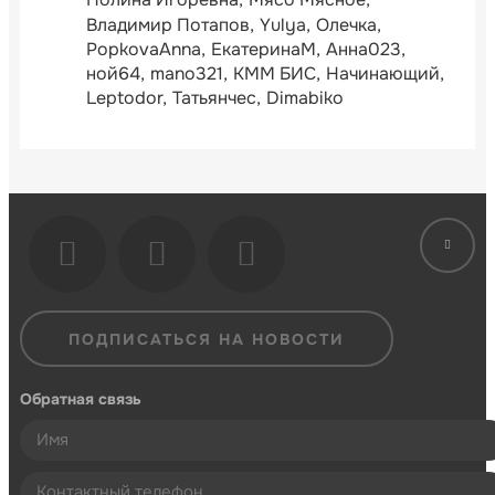
Владимир Потапов
Yulya
Олечка
PopkovaAnna
ЕкатеринаМ
Анна023
ной64
mano321
КММ БИС
Начинающий
Leptodor
Татьянчес
Dimabiko
ПОДПИСАТЬСЯ НА НОВОСТИ
Обратная связь