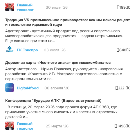
Главный
30 июля '26
189
технолог
Традиция VS промышленное производство: как мы искали рецепт
и технологию идеальной ндуи
Адаптировать аутентичный продукт под реалии современного
мясоперерабатывающего предприятия — задача нетривиальная.
Еще сложнее при этом не...
ГК Тэкспро
03 июля '26
848
Дорожная карта «Честного знака» для мясокомбинатов
Автор материала – Ирина Правская, руководитель направления
разработки «Константа ИТ» Материал подготовлен совместно с
партнером комьюнити по...
Digital4food
08 апреля '26
2221
Конференция "Будущее АПК" (Видео выступлений)
В пятницу, 20 марта 2026 года прошел форум АПК 360, где
принимало участие много именитых и известных отраслевых
деятелей и...
Главный
25 марта '26
1498
технолог