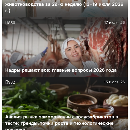
животноводства за 29-ю неделю (13–19 июля 2026
г.)
17 июля '26
856
Кадры решают все: главные вопросы 2026 года
15 июля '26
932
Анализ рынка замороженных полуфабрикатов в
тесте: тренды, точки роста и технологические
решения