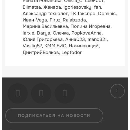
Рената Романова
Ольга_С
LeeFooT
Ellmatsa
Жанара
igorlesovsky
fan
Александр технолог
ГК Тэкспро
Dominic
Иван-Vega
Firuzi Rajabzoda
Марина Васильевна
Полина Игоревна
larxie
Darya
Олечка
PopkovaAnna
Юлия Григорьева
Анна023
mano321
Vasiliy57
КММ БИС
Начинающий
ДмитрийВолков
Leptodor
ПОДПИСАТЬСЯ НА НОВОСТИ