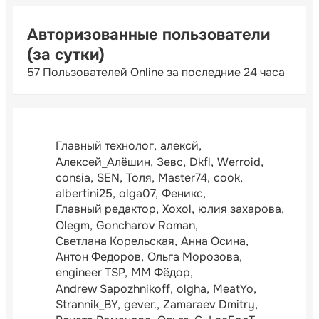
Авторизованные пользователи
(за сутки)
57 Пользователей Online за последние 24 часа
Главный технолог
алексй
Алексей_Алёшин
Зевс
Dkfl
Werroid
consia
SEN
Толя
Master74
cook
albertini25
olga07
Феникс
Главный редактор
Xoxol
юлия захарова
Olegm
Goncharov Roman
Светлана Корельская
Анна Осина
Антон Федоров
Ольга Морозова
engineer TSP
ММ Фёдор
Andrew Sapozhnikoff
olgha
MeatYo
Strannik_BY
gever.
Zamaraev Dmitry