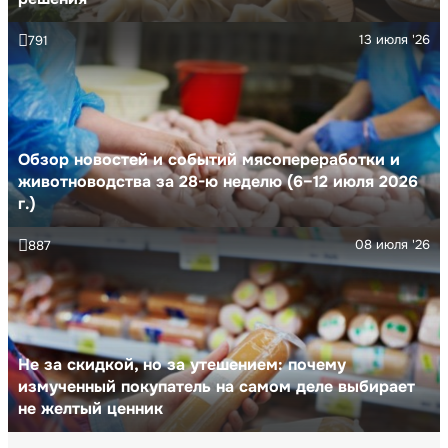
13 июля '26
791
Обзор новостей и событий мясопереработки и
животноводства за 28-ю неделю (6–12 июля 2026
г.)
08 июля '26
887
Не за скидкой, но за утешением: почему
измученный покупатель на самом деле выбирает
не желтый ценник