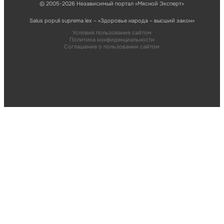
© 2005-2026 Независимый портал «Мясной Эксперт»
Salus populi suprema lex – «Здоровье народа – высший закон»
Условия пользования сайтом
Политика конфиденциальности
Соглашение о пользовании сайтом