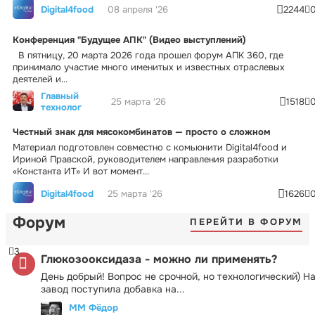
Digital4food
08 апреля '26
2244
Конференция "Будущее АПК" (Видео выступлений)
В пятницу, 20 марта 2026 года прошел форум АПК 360, где
принимало участие много именитых и известных отраслевых
деятелей и...
Главный
25 марта '26
1518
технолог
Честный знак для мясокомбинатов — просто о сложном
Материал подготовлен совместно с комьюнити Digital4food и
Ириной Правской, руководителем направления разработки
«Константа ИТ» И вот момент...
Digital4food
25 марта '26
1626
Форум
ПЕРЕЙТИ В ФОРУМ
3
Глюкозооксидаза - можно ли применять?
День добрый! Вопрос не срочной, но технологический) Н
завод поступила добавка на...
ММ Фёдор