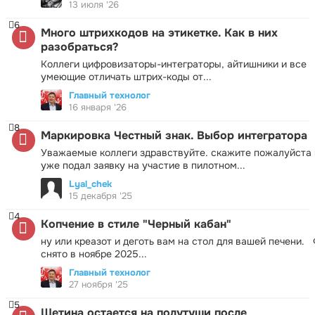
13 июля '26
6
Много штрихкодов на этикетке. Как в них
разобраться?
Коллеги цифровизаторы-интеграторы, айтишники и все
умеющие отличать штрих-коды от...
Главный технолог
16 января '26
8
Маркировка Честный знак. Выбор интегратора
Уважаемые коллеги здравствуйте. скажите пожалуйста 
уже подал заявку на участие в пилотном...
Lyal_chek
15 декабря '25
4
Копчение в стиле "Черный кабан"
ну или креазот и деготь вам на стол для вашей печени.
снято в ноябре 2025...
Главный технолог
27 ноября '25
5
Щетина остается на полутуши после