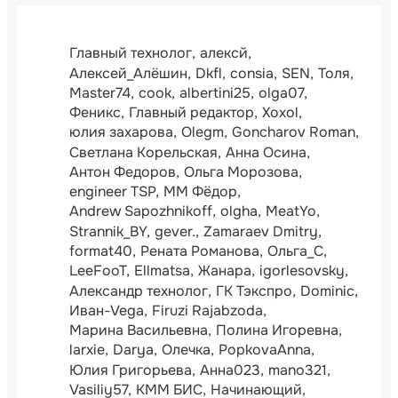
Главный технолог
алексй
Алексей_Алёшин
Dkfl
consia
SEN
Толя
Master74
cook
albertini25
olga07
Феникс
Главный редактор
Xoxol
юлия захарова
Olegm
Goncharov Roman
Светлана Корельская
Анна Осина
Антон Федоров
Ольга Морозова
engineer TSP
ММ Фёдор
Andrew Sapozhnikoff
olgha
MeatYo
Strannik_BY
gever.
Zamaraev Dmitry
format40
Рената Романова
Ольга_С
LeeFooT
Ellmatsa
Жанара
igorlesovsky
Александр технолог
ГК Тэкспро
Dominic
Иван-Vega
Firuzi Rajabzoda
Марина Васильевна
Полина Игоревна
larxie
Darya
Олечка
PopkovaAnna
Юлия Григорьева
Анна023
mano321
Vasiliy57
КММ БИС
Начинающий