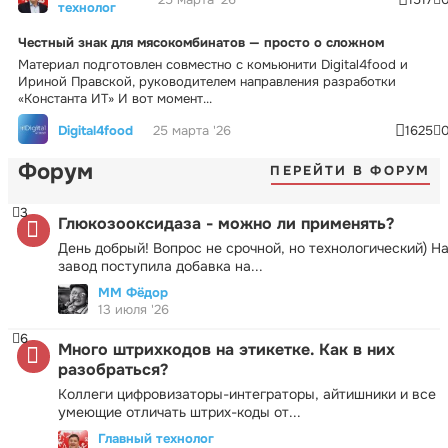
технолог
Честный знак для мясокомбинатов — просто о сложном
Материал подготовлен совместно с комьюнити Digital4food и
Ириной Правской, руководителем направления разработки
«Константа ИТ» И вот момент...
Digital4food
25 марта '26
1625
Форум
ПЕРЕЙТИ В ФОРУМ
3
Глюкозооксидаза - можно ли применять?
День добрый! Вопрос не срочной, но технологический) Н
завод поступила добавка на...
ММ Фёдор
13 июля '26
6
Много штрихкодов на этикетке. Как в них
разобраться?
Коллеги цифровизаторы-интеграторы, айтишники и все
умеющие отличать штрих-коды от...
Главный технолог