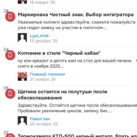
16 января '26
8
Маркировка Честный знак. Выбор интегратора
Уважаемые коллеги здравствуйте. скажите пожалуйста 
уже подал заявку на участие в пилотном...
Lyal_chek
15 декабря '25
4
Копчение в стиле "Черный кабан"
ну или креазот и деготь вам на стол для вашей печени.
снято в ноябре 2025...
Главный технолог
27 ноября '25
5
Щетина остается на полутуши после
обесволашивания
Здравствуйте. Остаётся щетина после обесволашивания
Пробовали увеличение циклов, замену бил,...
Павел пан
25 октября '25
2
Термокамера КТД-500 черный металл, брать ил