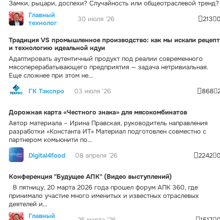
Замки, рыцари, доспехи? Случайность или общеотраслевой тренд?
Главный
30 июля '26
213
технолог
Традиция VS промышленное производство: как мы искали рецепт
и технологию идеальной ндуи
Адаптировать аутентичный продукт под реалии современного
мясоперерабатывающего предприятия — задача нетривиальная.
Еще сложнее при этом не...
ГК Тэкспро
03 июля '26
868
Дорожная карта «Честного знака» для мясокомбинатов
Автор материала – Ирина Правская, руководитель направления
разработки «Константа ИТ» Материал подготовлен совместно с
партнером комьюнити по...
Digital4food
08 апреля '26
2242
Конференция "Будущее АПК" (Видео выступлений)
В пятницу, 20 марта 2026 года прошел форум АПК 360, где
принимало участие много именитых и известных отраслевых
деятелей и...
Главный
25 марта '26
1517