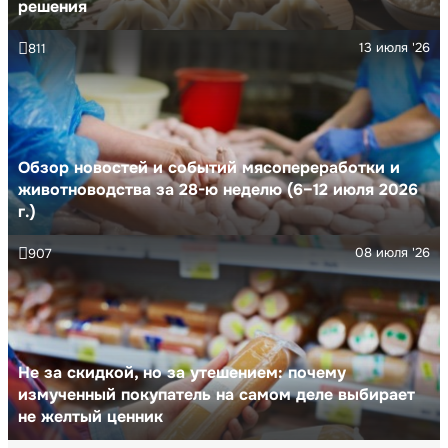
решения
13 июля '26
811
Обзор новостей и событий мясопереработки и
животноводства за 28-ю неделю (6–12 июля 2026
г.)
08 июля '26
907
Не за скидкой, но за утешением: почему
измученный покупатель на самом деле выбирает
не желтый ценник