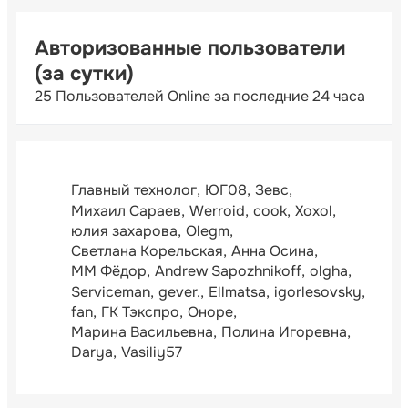
Авторизованные пользователи
(за сутки)
25 Пользователей Online за последние 24 часа
Главный технолог
ЮГ08
Зевс
Михаил Сараев
Werroid
cook
Xoxol
юлия захарова
Olegm
Светлана Корельская
Анна Осина
ММ Фёдор
Andrew Sapozhnikoff
olgha
Serviceman
gever.
Ellmatsa
igorlesovsky
fan
ГК Тэкспро
Оноре
Марина Васильевна
Полина Игоревна
Darya
Vasiliy57