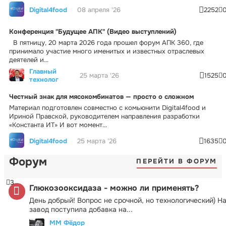
Digital4food
08 апреля '26
2252
Конференция "Будущее АПК" (Видео выступлений)
В пятницу, 20 марта 2026 года прошел форум АПК 360, где
принимало участие много именитых и известных отраслевых
деятелей и...
Главный
25 марта '26
1525
технолог
Честный знак для мясокомбинатов — просто о сложном
Материал подготовлен совместно с комьюнити Digital4food и
Ириной Правской, руководителем направления разработки
«Константа ИТ» И вот момент...
Digital4food
25 марта '26
1635
Форум
ПЕРЕЙТИ В ФОРУМ
3
Глюкозооксидаза - можно ли применять?
День добрый! Вопрос не срочной, но технологический) Н
завод поступила добавка на...
ММ Фёдор