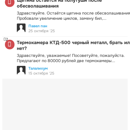
Щетина остается на полутуши после
обесволашивания
Здравствуйте. Остаётся щетина после обесволашивания
Пробовали увеличение циклов, замену бил,...
Павел пан
25 октября '25
2
Термокамера КТД-500 черный металл, брать ил
нет?
Здравствуйте, уважаемые! Посоветуйте, пожалуйста.
Предлагают по 80000 рублей две термокамеры...
Талалихум
15 октября '25