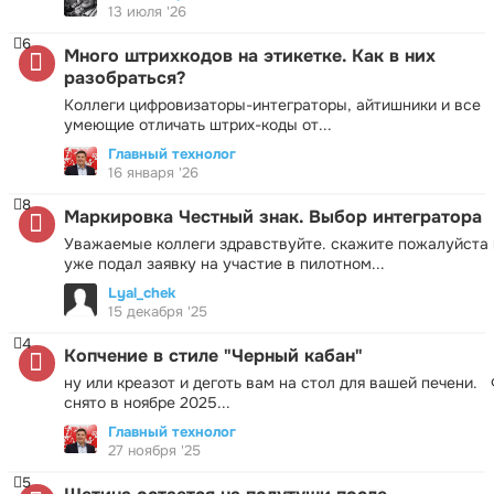
13 июля '26
6
Много штрихкодов на этикетке. Как в них
разобраться?
Коллеги цифровизаторы-интеграторы, айтишники и все
умеющие отличать штрих-коды от...
Главный технолог
16 января '26
8
Маркировка Честный знак. Выбор интегратора
Уважаемые коллеги здравствуйте. скажите пожалуйста 
уже подал заявку на участие в пилотном...
Lyal_chek
15 декабря '25
4
Копчение в стиле "Черный кабан"
ну или креазот и деготь вам на стол для вашей печени.
снято в ноябре 2025...
Главный технолог
27 ноября '25
5