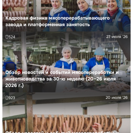
Кадровая физика мясоперерабатывающего
завода и платформенная занятость
27 июля '26
524
Обзор новостей и событий мясопереработки и
животноводства за 30-ю неделю (20–26 июля
2026 г.)
20 июля '26
923