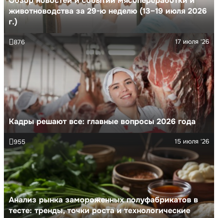
Обзор новостей и событий мясопереработки и
животноводства за 29-ю неделю (13–19 июля 2026
г.)
17 июля '26
876
Кадры решают все: главные вопросы 2026 года
15 июля '26
955
Анализ рынка замороженных полуфабрикатов в
тесте: тренды, точки роста и технологические