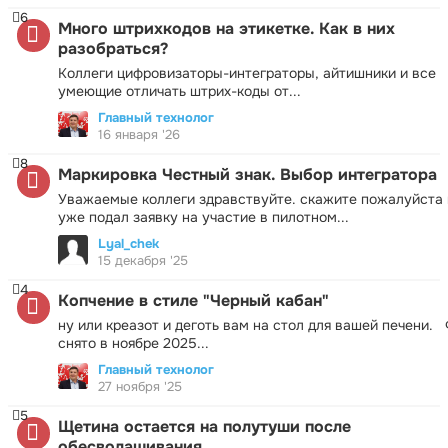
6
Много штрихкодов на этикетке. Как в них
разобраться?
Коллеги цифровизаторы-интеграторы, айтишники и все
умеющие отличать штрих-коды от...
Главный технолог
16 января '26
8
Маркировка Честный знак. Выбор интегратора
Уважаемые коллеги здравствуйте. скажите пожалуйста 
уже подал заявку на участие в пилотном...
Lyal_chek
15 декабря '25
4
Копчение в стиле "Черный кабан"
ну или креазот и деготь вам на стол для вашей печени.
снято в ноябре 2025...
Главный технолог
27 ноября '25
5
Щетина остается на полутуши после
обесволашивания