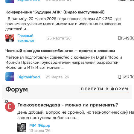
Конференция "Будущее АПК" (Видео выступлений)
В пятницу, 20 марта 2026 года прошел форум АПК 360, где
принимало участие много именитых и известных отраслевых
деятелей и...
Главный
25 марта '26
1549
технолог
Честный знак для мясокомбинатов — просто о сложном
Материал подготовлен совместно с комьюнити Digital4food и
Ириной Правской, руководителем направления разработки
«Константа ИТ» И вот момент...
Digital4food
25 марта '26
1657
Форум
ПЕРЕЙТИ В ФОРУМ
3
Глюкозооксидаза - можно ли применять?
День добрый! Вопрос не срочной, но технологический) Н
завод поступила добавка на...
ММ Фёдор
13 июля '26