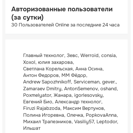
Авторизованные пользователи
(за сутки)
30 Пользователей Online за последние 24 часа
Главный технолог
Зевс
Werroid
consia
Xoxol
юлия захарова
Светлана Корельская
Анна Осина
Антон Федоров
ММ Фёдор
Andrew Sapozhnikoff
Serviceman
gever.
Zamaraev Dmitry
AntonSemenov
oshand
Poxmelyator
Жанара
igorlesovsky
Евгений Био
Александр технолог
Firuzi Rajabzoda
Максим Вертунов
Полина Игоревна
Олечка
PopkovaAnna
Михаил Трапезников
Vasiliy57
Leptodor
Ильшат