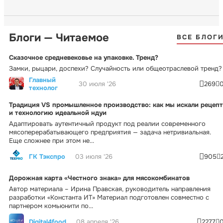
Блоги — Читаемое
ВСЕ БЛОГ
Сказочное средневековье на упаковке. Тренд?
Замки, рыцари, доспехи? Случайность или общеотраслевой тренд?
Главный
30 июля '26
269
технолог
Традиция VS промышленное производство: как мы искали рецепт
и технологию идеальной ндуи
Адаптировать аутентичный продукт под реалии современного
мясоперерабатывающего предприятия — задача нетривиальная.
Еще сложнее при этом не...
ГК Тэкспро
03 июля '26
905
Дорожная карта «Честного знака» для мясокомбинатов
Автор материала – Ирина Правская, руководитель направления
разработки «Константа ИТ» Материал подготовлен совместно с
партнером комьюнити по...
Digital4food
08 апреля '26
2277