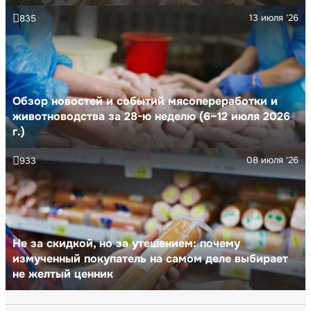
13 июля '26
835
Обзор новостей и событий мясопереработки и
животноводства за 28-ю неделю (6–12 июля 2026
г.)
08 июля '26
933
Не за скидкой, но за утешением: почему
измученный покупатель на самом деле выбирает
не желтый ценник