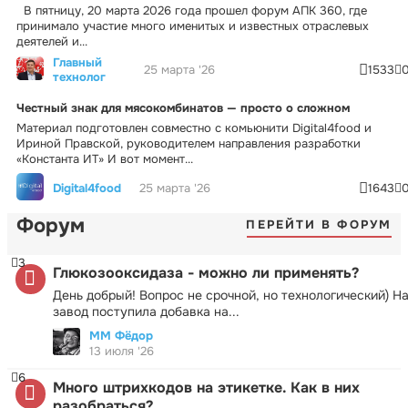
В пятницу, 20 марта 2026 года прошел форум АПК 360, где
принимало участие много именитых и известных отраслевых
деятелей и...
Главный
25 марта '26
1533
технолог
Честный знак для мясокомбинатов — просто о сложном
Материал подготовлен совместно с комьюнити Digital4food и
Ириной Правской, руководителем направления разработки
«Константа ИТ» И вот момент...
Digital4food
25 марта '26
1643
Форум
ПЕРЕЙТИ В ФОРУМ
3
Глюкозооксидаза - можно ли применять?
День добрый! Вопрос не срочной, но технологический) Н
завод поступила добавка на...
ММ Фёдор
13 июля '26
6
Много штрихкодов на этикетке. Как в них
разобраться?