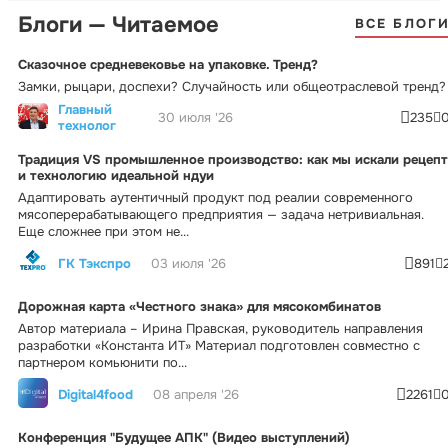
Блоги — Читаемое
ВСЕ БЛОГ
Сказочное средневековье на упаковке. Тренд?
Замки, рыцари, доспехи? Случайность или общеотраслевой тренд?
Главный
30 июля '26
235
технолог
Традиция VS промышленное производство: как мы искали рецепт
и технологию идеальной ндуи
Адаптировать аутентичный продукт под реалии современного
мясоперерабатывающего предприятия — задача нетривиальная.
Еще сложнее при этом не...
ГК Тэкспро
03 июля '26
891
Дорожная карта «Честного знака» для мясокомбинатов
Автор материала – Ирина Правская, руководитель направления
разработки «Константа ИТ» Материал подготовлен совместно с
партнером комьюнити по...
Digital4food
08 апреля '26
2261
Конференция "Будущее АПК" (Видео выступлений)