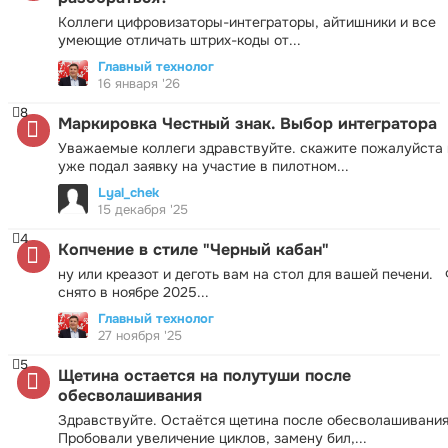
Коллеги цифровизаторы-интеграторы, айтишники и все
умеющие отличать штрих-коды от...
Главный технолог
16 января '26
8
Маркировка Честный знак. Выбор интегратора
Уважаемые коллеги здравствуйте. скажите пожалуйста 
уже подал заявку на участие в пилотном...
Lyal_chek
15 декабря '25
4
Копчение в стиле "Черный кабан"
ну или креазот и деготь вам на стол для вашей печени.
снято в ноябре 2025...
Главный технолог
27 ноября '25
5
Щетина остается на полутуши после
обесволашивания
Здравствуйте. Остаётся щетина после обесволашивания
Пробовали увеличение циклов, замену бил,...