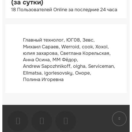
(за сутки)
18 Пользователей Online за последние 24 часа
Главный технолог
ЮГ08
Зевс
Михаил Сараев
Werroid
cook
Xoxol
юлия захарова
Светлана Корельская
Анна Осина
ММ Фёдор
Andrew Sapozhnikoff
olgha
Serviceman
Ellmatsa
igorlesovsky
Оноре
Полина Игоревна