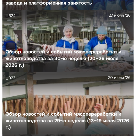
завода и платформенная занятость
27 июля '26
524
Обзор новостей и событий мясопереработки и
животноводства за 30-ю неделю (20–26 июля
2026 г.)
20 июля '26
923
Обзор новостей и событий мясопереработки и
животноводства за 29-ю неделю (13–19 июля 2026
г.)