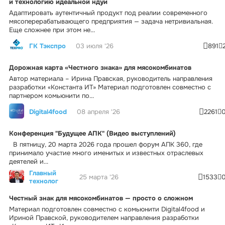
и технологию идеальной ндуи
Адаптировать аутентичный продукт под реалии современного
мясоперерабатывающего предприятия — задача нетривиальная.
Еще сложнее при этом не...
ГК Тэкспро
03 июля '26
891
Дорожная карта «Честного знака» для мясокомбинатов
Автор материала – Ирина Правская, руководитель направления
разработки «Константа ИТ» Материал подготовлен совместно с
партнером комьюнити по...
Digital4food
08 апреля '26
2261
Конференция "Будущее АПК" (Видео выступлений)
В пятницу, 20 марта 2026 года прошел форум АПК 360, где
принимало участие много именитых и известных отраслевых
деятелей и...
Главный
25 марта '26
1533
технолог
Честный знак для мясокомбинатов — просто о сложном
Материал подготовлен совместно с комьюнити Digital4food и
Ириной Правской, руководителем направления разработки