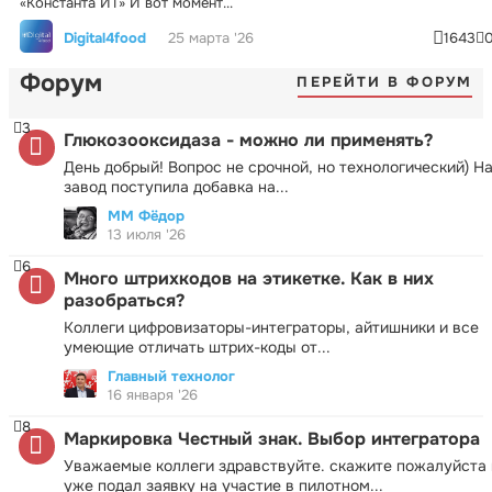
«Константа ИТ» И вот момент...
Digital4food
25 марта '26
1643
Форум
ПЕРЕЙТИ В ФОРУМ
3
Глюкозооксидаза - можно ли применять?
День добрый! Вопрос не срочной, но технологический) Н
завод поступила добавка на...
ММ Фёдор
13 июля '26
6
Много штрихкодов на этикетке. Как в них
разобраться?
Коллеги цифровизаторы-интеграторы, айтишники и все
умеющие отличать штрих-коды от...
Главный технолог
16 января '26
8
Маркировка Честный знак. Выбор интегратора
Уважаемые коллеги здравствуйте. скажите пожалуйста 
уже подал заявку на участие в пилотном...