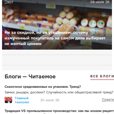
08 июля '26
907
Не за скидкой, но за утешением: почему
измученный покупатель на самом деле выбирает
не желтый ценник
Блоги — Читаемое
ВСЕ БЛОГ
Сказочное средневековье на упаковке. Тренд?
Замки, рыцари, доспехи? Случайность или общеотраслевой тренд?
Главный
30 июля '26
235
технолог
Традиция VS промышленное производство: как мы искали рецепт