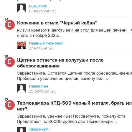
Lyal_chek
15 декабря '25
4
Копчение в стиле "Черный кабан"
ну или креазот и деготь вам на стол для вашей печени.
снято в ноябре 2025...
Главный технолог
27 ноября '25
5
Щетина остается на полутуши после
обесволашивания
Здравствуйте. Остаётся щетина после обесволашивания
Пробовали увеличение циклов, замену бил,...
Павел пан
25 октября '25
2
Термокамера КТД-500 черный металл, брать ил
нет?
Здравствуйте, уважаемые! Посоветуйте, пожалуйста.
Предлагают по 80000 рублей две термокамеры...
Талалихум