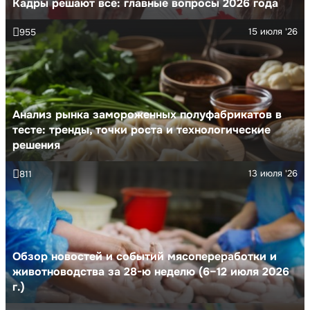
Кадры решают все: главные вопросы 2026 года
15 июля '26
955
Анализ рынка замороженных полуфабрикатов в
тесте: тренды, точки роста и технологические
решения
13 июля '26
811
Обзор новостей и событий мясопереработки и
животноводства за 28-ю неделю (6–12 июля 2026
г.)