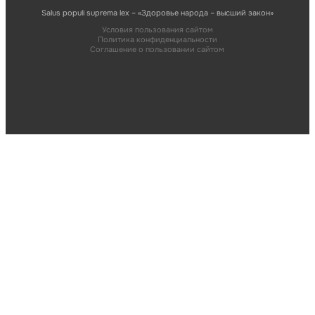
Salus populi suprema lex – «Здоровье народа – высший закон»
Условия пользования сайтом
Политика конфиденциальности
Соглашение о пользовании сайтом