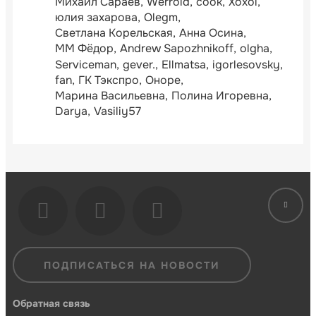
Михаил Сараев
Werroid
cook
Xoxol
юлия захарова
Olegm
Светлана Корельская
Анна Осина
ММ Фёдор
Andrew Sapozhnikoff
olgha
Serviceman
gever.
Ellmatsa
igorlesovsky
fan
ГК Тэкспро
Оноре
Марина Васильевна
Полина Игоревна
Darya
Vasiliy57
ПОДПИСАТЬСЯ НА НОВОСТИ
Обратная связь