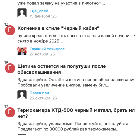
уже подал заявку на участие в пилотном...
Lyal_chek
15 декабря '25
4
Копчение в стиле "Черный кабан"
ну или креазот и деготь вам на стол для вашей печени.
снято в ноябре 2025...
Главный технолог
27 ноября '25
5
Щетина остается на полутуши после
обесволашивания
Здравствуйте. Остаётся щетина после обесволашивания
Пробовали увеличение циклов, замену бил,...
Павел пан
25 октября '25
2
Термокамера КТД-500 черный металл, брать ил
нет?
Здравствуйте, уважаемые! Посоветуйте, пожалуйста.
Предлагают по 80000 рублей две термокамеры...