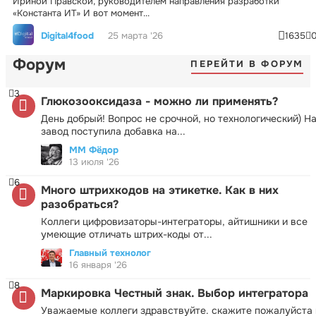
Ириной Правской, руководителем направления разработки
«Константа ИТ» И вот момент...
Digital4food
25 марта '26
1635
Форум
ПЕРЕЙТИ В ФОРУМ
3
Глюкозооксидаза - можно ли применять?
День добрый! Вопрос не срочной, но технологический) Н
завод поступила добавка на...
ММ Фёдор
13 июля '26
6
Много штрихкодов на этикетке. Как в них
разобраться?
Коллеги цифровизаторы-интеграторы, айтишники и все
умеющие отличать штрих-коды от...
Главный технолог
16 января '26
8
Маркировка Честный знак. Выбор интегратора
Уважаемые коллеги здравствуйте. скажите пожалуйста 