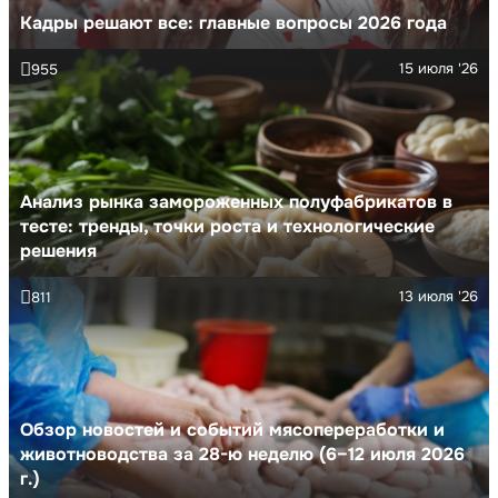
Кадры решают все: главные вопросы 2026 года
15 июля '26
955
Анализ рынка замороженных полуфабрикатов в
тесте: тренды, точки роста и технологические
решения
13 июля '26
811
Обзор новостей и событий мясопереработки и
животноводства за 28-ю неделю (6–12 июля 2026
г.)