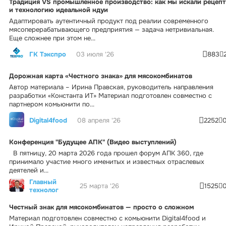
Традиция VS промышленное производство: как мы искали рецепт
и технологию идеальной ндуи
Адаптировать аутентичный продукт под реалии современного
мясоперерабатывающего предприятия — задача нетривиальная.
Еще сложнее при этом не...
ГК Тэкспро
03 июля '26
883
Дорожная карта «Честного знака» для мясокомбинатов
Автор материала – Ирина Правская, руководитель направления
разработки «Константа ИТ» Материал подготовлен совместно с
партнером комьюнити по...
Digital4food
08 апреля '26
2252
Конференция "Будущее АПК" (Видео выступлений)
В пятницу, 20 марта 2026 года прошел форум АПК 360, где
принимало участие много именитых и известных отраслевых
деятелей и...
Главный
25 марта '26
1525
технолог
Честный знак для мясокомбинатов — просто о сложном
Материал подготовлен совместно с комьюнити Digital4food и