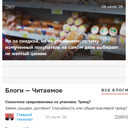
08 июля '26
907
Не за скидкой, но за утешением: почему
измученный покупатель на самом деле выбирает
не желтый ценник
Блоги — Читаемое
ВСЕ БЛОГ
Сказочное средневековье на упаковке. Тренд?
Замки, рыцари, доспехи? Случайность или общеотраслевой тренд?
Главный
30 июля '26
225
технолог