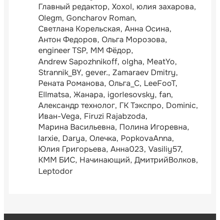
Главный редактор
Xoxol
юлия захарова
Olegm
Goncharov Roman
Светлана Корельская
Анна Осина
Антон Федоров
Ольга Морозова
engineer TSP
ММ Фёдор
Andrew Sapozhnikoff
olgha
MeatYo
Strannik_BY
gever.
Zamaraev Dmitry
Рената Романова
Ольга_С
LeeFooT
Ellmatsa
Жанара
igorlesovsky
fan
Александр технолог
ГК Тэкспро
Dominic
Иван-Vega
Firuzi Rajabzoda
Марина Васильевна
Полина Игоревна
larxie
Darya
Олечка
PopkovaAnna
Юлия Григорьева
Анна023
Vasiliy57
КММ БИС
Начинающий
ДмитрийВолков
Leptodor