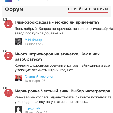
Форум
ПЕРЕЙТИ В ФОРУМ
3
Глюкозооксидаза - можно ли применять?
День добрый! Вопрос не срочной, но технологический) Н
завод поступила добавка на...
ММ Фёдор
13 июля '26
6
Много штрихкодов на этикетке. Как в них
разобраться?
Коллеги цифровизаторы-интеграторы, айтишники и все
умеющие отличать штрих-коды от...
Главный технолог
16 января '26
8
Маркировка Честный знак. Выбор интегратора
Уважаемые коллеги здравствуйте. скажите пожалуйста 
уже подал заявку на участие в пилотном...
Lyal_chek
15 декабря '25