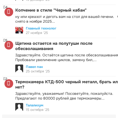
4
Копчение в стиле "Черный кабан"
ну или креазот и деготь вам на стол для вашей печени.
снято в ноябре 2025...
Главный технолог
27 ноября '25
5
Щетина остается на полутуши после
обесволашивания
Здравствуйте. Остаётся щетина после обесволашивания
Пробовали увеличение циклов, замену бил,...
Павел пан
25 октября '25
2
Термокамера КТД-500 черный металл, брать ил
нет?
Здравствуйте, уважаемые! Посоветуйте, пожалуйста.
Предлагают по 80000 рублей две термокамеры...
Талалихум
15 октября '25