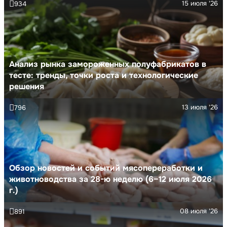
15 июля '26
934
Анализ рынка замороженных полуфабрикатов в
тесте: тренды, точки роста и технологические
решения
13 июля '26
796
Обзор новостей и событий мясопереработки и
животноводства за 28-ю неделю (6–12 июля 2026
г.)
08 июля '26
891