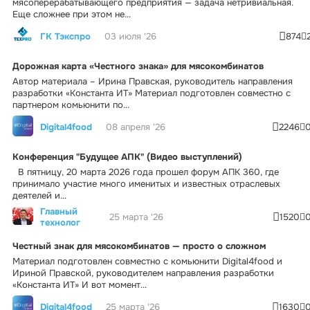
мясоперерабатывающего предприятия — задача нетривиальная.
Еще сложнее при этом не...
ГК Тэкспро
03 июля '26
874
Дорожная карта «Честного знака» для мясокомбинатов
Автор материала – Ирина Правская, руководитель направления
разработки «Константа ИТ» Материал подготовлен совместно с
партнером комьюнити по...
Digital4food
08 апреля '26
2246
Конференция "Будущее АПК" (Видео выступлений)
В пятницу, 20 марта 2026 года прошел форум АПК 360, где
принимало участие много именитых и известных отраслевых
деятелей и...
Главный
25 марта '26
1520
технолог
Честный знак для мясокомбинатов — просто о сложном
Материал подготовлен совместно с комьюнити Digital4food и
Ириной Правской, руководителем направления разработки
«Константа ИТ» И вот момент...
Digital4food
25 марта '26
1630