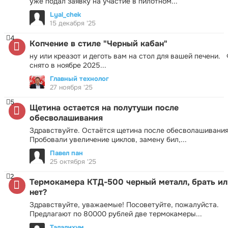
уже подал заявку на участие в пилотном...
Lyal_chek
15 декабря '25
4
Копчение в стиле "Черный кабан"
ну или креазот и деготь вам на стол для вашей печени.
снято в ноябре 2025...
Главный технолог
27 ноября '25
5
Щетина остается на полутуши после
обесволашивания
Здравствуйте. Остаётся щетина после обесволашивания
Пробовали увеличение циклов, замену бил,...
Павел пан
25 октября '25
2
Термокамера КТД-500 черный металл, брать ил
нет?
Здравствуйте, уважаемые! Посоветуйте, пожалуйста.
Предлагают по 80000 рублей две термокамеры...
Талалихум