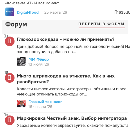
«Константа ИТ» И вот момент...
Digital4food
25 марта '26
1635
Форум
ПЕРЕЙТИ В ФОРУМ
3
Глюкозооксидаза - можно ли применять?
День добрый! Вопрос не срочной, но технологический) Н
завод поступила добавка на...
ММ Фёдор
13 июля '26
6
Много штрихкодов на этикетке. Как в них
разобраться?
Коллеги цифровизаторы-интеграторы, айтишники и все
умеющие отличать штрих-коды от...
Главный технолог
16 января '26
8
Маркировка Честный знак. Выбор интегратора
Уважаемые коллеги здравствуйте. скажите пожалуйста 