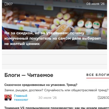
08 июля '26
907
Не за скидкой, но за утешением: почему
измученный покупатель на самом деле выбирает
не желтый ценник
Блоги — Читаемое
ВСЕ БЛОГ
Сказочное средневековье на упаковке. Тренд?
Замки, рыцари, доспехи? Случайность или общеотраслевой тренд?
Главный
30 июля '26
225
технолог
Традиция VS промышленное производство: как мы искали рецепт