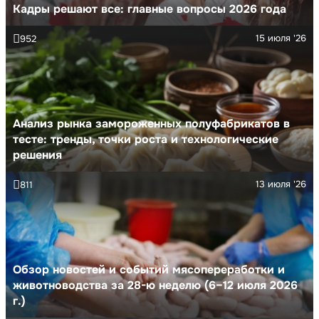
Кадры решают все: главные вопросы 2026 года
15 июля '26
952
Анализ рынка замороженных полуфабрикатов в
тесте: тренды, точки роста и технологические
решения
13 июля '26
811
Обзор новостей и событий мясопереработки и
животноводства за 28-ю неделю (6–12 июля 2026
г.)