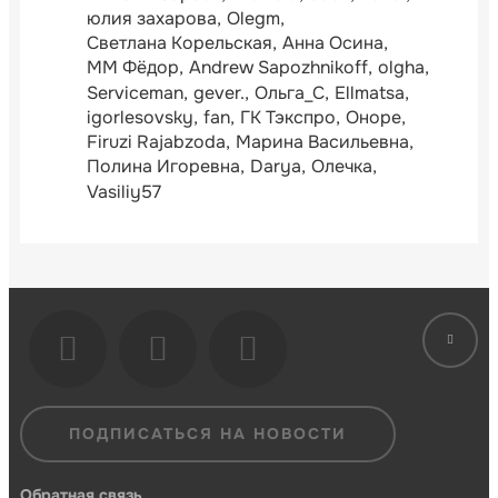
юлия захарова
Olegm
Светлана Корельская
Анна Осина
ММ Фёдор
Andrew Sapozhnikoff
olgha
Serviceman
gever.
Ольга_С
Ellmatsa
igorlesovsky
fan
ГК Тэкспро
Оноре
Firuzi Rajabzoda
Марина Васильевна
Полина Игоревна
Darya
Олечка
Vasiliy57
ПОДПИСАТЬСЯ НА НОВОСТИ
Обратная связь