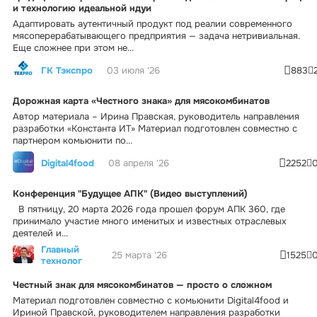
и технологию идеальной ндуи
Адаптировать аутентичный продукт под реалии современного
мясоперерабатывающего предприятия — задача нетривиальная.
Еще сложнее при этом не...
ГК Тэкспро
03 июля '26
883
Дорожная карта «Честного знака» для мясокомбинатов
Автор материала – Ирина Правская, руководитель направления
разработки «Константа ИТ» Материал подготовлен совместно с
партнером комьюнити по...
Digital4food
08 апреля '26
2252
Конференция "Будущее АПК" (Видео выступлений)
В пятницу, 20 марта 2026 года прошел форум АПК 360, где
принимало участие много именитых и известных отраслевых
деятелей и...
Главный
25 марта '26
1525
технолог
Честный знак для мясокомбинатов — просто о сложном
Материал подготовлен совместно с комьюнити Digital4food и
Ириной Правской, руководителем направления разработки