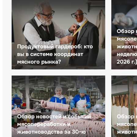
Обзор 
мясопе
Продуктовый гардероб: кто
животн
вы в системе координат
неделю 
мясного рынка?
2026 г.
Обзор новостей и событий
Обзор 
мясопереработки и
мясопе
животноводства за 30-ю
животн