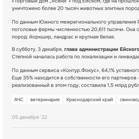
«Торговый дом „Ясени”» под Ейском, где на прошло
уничтожено более 20 тысяч животных элитных пород
По данным Южного межрегионального управления Р
поголовье фермы численностью 20,611 тысячи. Она 
пород: йоркшир, ландрас и крупная белая.
В субботу, 3 декабря,
глава администрации Ейског
Степной началась работа по локализации и ликвида
По данным сервиса «Контур.Фокус», 64,1% уставног
Еще 35% находится в собственности его партнеров
реализованный в этом году, составила 1,5 млрд рубл
АЧС
ветеринария
Краснодарский край
свиново
05 декабря '22