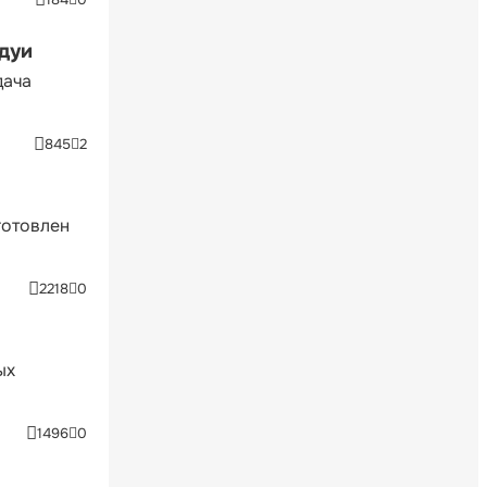
ндуи
дача
845
2
готовлен
2218
0
ых
1496
0