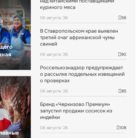
над китайскими поставщиками
куриного мяса
06 августа '26
56
В Ставропольском крае выявлен
третий очаг африканской чумы
свиней
щего
нная
06 августа '26
90
Россельхознадзор предупреждает
о рассылке поддельных извещений
о проверках
06 августа '26
85
Бренд «Черкизово Премиум»
запустил продажи сосисок из
индейки
06 августа '26
108
главные