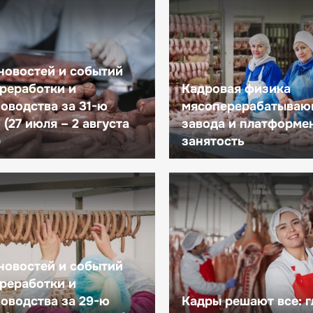
новостей и событий
реработки и
Кадровая физика
оводства за 31-ю
мясоперерабатываю
(27 июля – 2 августа
завода и платформе
)
занятость
новостей и событий
реработки и
оводства за 29-ю
Кадры решают все: 