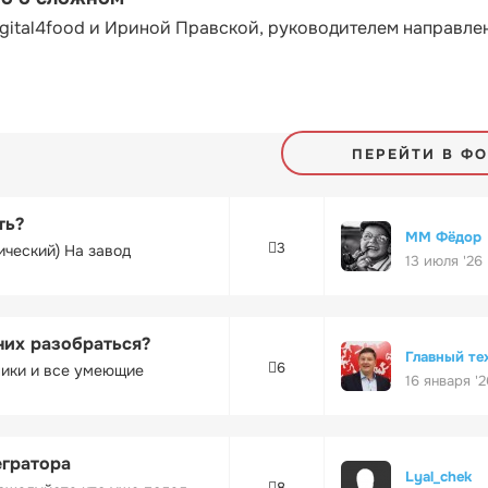
gital4food и Ириной Правской, руководителем направле
ПЕРЕЙТИ В Ф
ть?
ММ Фёдор
3
ический) На завод
13 июля '26
них разобраться?
Главный те
6
ники и все умеющие
16 января '2
егратора
Lyal_chek
8