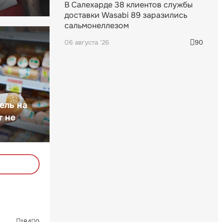
В Салехарде 38 клиентов службы
доставки Wasabi 89 заразились
сальмонеллезом
06 августа '26
90
ель на
т не
184
0