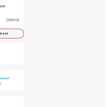
ния
1601
0
ОРУМ
хнолог
6