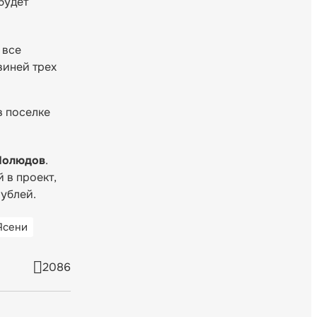
 будет
 все
виней трех
в поселке
Полюдов
.
 в проект,
рублей.
Ясени
2086