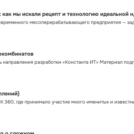
как мы искали рецепт и технологию идеальной 
современного мясоперерабатывающего предприятия — за
сокомбинатов
ь направления разработки «Константа ИТ» Материал под
плений)
К 360, где принимало участие много именитых и известн
то о сложном