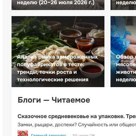
неделю (20–26 июля 2026 г.)
неделю 
Анализ рынка замороженных
Обзор 
полуфабрикатов в тесте:
мясопе
тренды, точки роста и
животн
технологические решения
неделю 
Блоги — Читаемое
Сказочное средневековье на упаковке. Тр
Замки, рыцари, доспехи? Случайность или общео
Главный технолог
30 июля '26