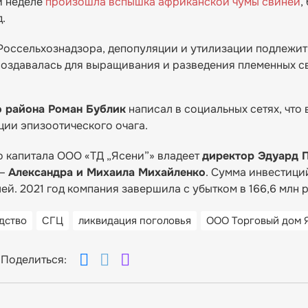
й неделе
произошла вспышка африканской чумы свиней
,
.
оссельхознадзора, депопуляции и утилизации подлежит
создавалась для выращивания и разведения племенных с
о района Роман Бублик
написал в социальных сетях, что 
ции эпизоотического очага.
о капитала ООО «ТД „Ясени”» владеет
директор Эдуард 
 —
Александра и Михаила Михайленко
. Сумма инвестиций
ей. 2021 год компания завершила с убытком в 166,6 млн 
дство
СГЦ
ликвидация поголовья
ООО Торговый дом 
Поделиться: