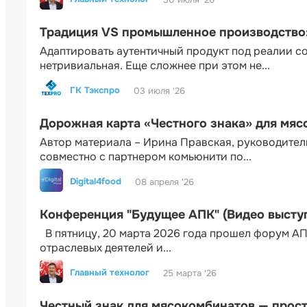
Традиция VS промышленное производство: 
Адаптировать аутентичный продукт под реалии 
нетривиальная. Еще сложнее при этом не...
ГК Тэкспро
03 июля '26
Дорожная карта «Честного знака» для мя
Автор материала – Ирина Правская, руководител
совместно с партнером комьюнити по...
Digital4food
08 апреля '26
Конференция "Будущее АПК" (Видео высту
В пятницу, 20 марта 2026 года прошел форум АП
отраслевых деятелей и...
Главный технолог
25 марта '26
Честный знак для мясокомбинатов — прос