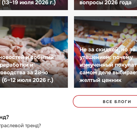
(13–19 июля 2026 г.)
вопросы 2026 года
Не за скидкой, но за
новостей и событий
утешением: почему
реработки и
измученный покупат
оводства за 28-ю
самом деле выбирае
(6–12 июля 2026 г.)
желтый ценник
ВСЕ БЛОГИ
енд?
траслевой тренд?