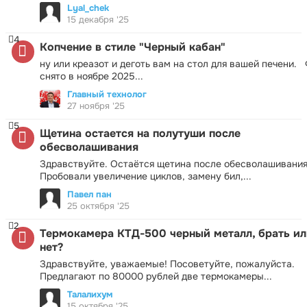
Lyal_chek
15 декабря '25
4
Копчение в стиле "Черный кабан"
ну или креазот и деготь вам на стол для вашей печени.
снято в ноябре 2025...
Главный технолог
27 ноября '25
5
Щетина остается на полутуши после
обесволашивания
Здравствуйте. Остаётся щетина после обесволашивания
Пробовали увеличение циклов, замену бил,...
Павел пан
25 октября '25
2
Термокамера КТД-500 черный металл, брать ил
нет?
Здравствуйте, уважаемые! Посоветуйте, пожалуйста.
Предлагают по 80000 рублей две термокамеры...
Талалихум
15 октября '25