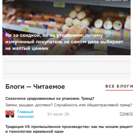
Не за скидкой, но за утешением: почему
измученный покупатель на самом деле выбирает
не желтый ценник
Блоги — Читаемое
ВСЕ БЛОГ
Сказочное средневековье на упаковке. Тренд?
Замки, рыцари, доспехи? Случайность или общеотраслевой тренд?
Главный
30 июля '26
218
технолог
Традиция VS промышленное производство: как мы искали рецепт
и технологию идеальной ндуи