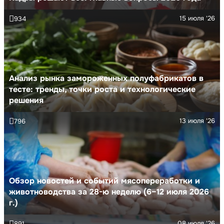
15 июля '26
934
Анализ рынка замороженных полуфабрикатов в
тесте: тренды, точки роста и технологические
решения
13 июля '26
796
Обзор новостей и событий мясопереработки и
животноводства за 28-ю неделю (6–12 июля 2026
г.)
08 июля '26
891