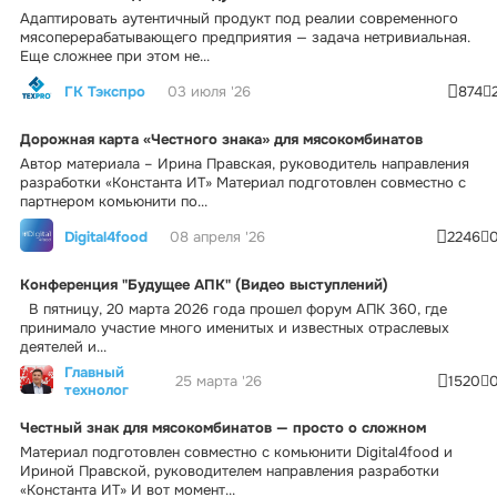
Адаптировать аутентичный продукт под реалии современного
мясоперерабатывающего предприятия — задача нетривиальная.
Еще сложнее при этом не...
ГК Тэкспро
03 июля '26
874
Дорожная карта «Честного знака» для мясокомбинатов
Автор материала – Ирина Правская, руководитель направления
разработки «Константа ИТ» Материал подготовлен совместно с
партнером комьюнити по...
Digital4food
08 апреля '26
2246
Конференция "Будущее АПК" (Видео выступлений)
В пятницу, 20 марта 2026 года прошел форум АПК 360, где
принимало участие много именитых и известных отраслевых
деятелей и...
Главный
25 марта '26
1520
технолог
Честный знак для мясокомбинатов — просто о сложном
Материал подготовлен совместно с комьюнити Digital4food и
Ириной Правской, руководителем направления разработки
«Константа ИТ» И вот момент...