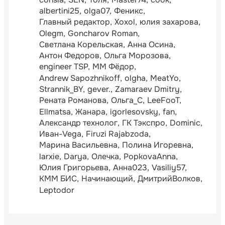
albertini25
olga07
Феникс
Главный редактор
Xoxol
юлия захарова
Olegm
Goncharov Roman
Светлана Корельская
Анна Осина
Антон Федоров
Ольга Морозова
engineer TSP
ММ Фёдор
Andrew Sapozhnikoff
olgha
MeatYo
Strannik_BY
gever.
Zamaraev Dmitry
Рената Романова
Ольга_С
LeeFooT
Ellmatsa
Жанара
igorlesovsky
fan
Александр технолог
ГК Тэкспро
Dominic
Иван-Vega
Firuzi Rajabzoda
Марина Васильевна
Полина Игоревна
larxie
Darya
Олечка
PopkovaAnna
Юлия Григорьева
Анна023
Vasiliy57
КММ БИС
Начинающий
ДмитрийВолков
Leptodor