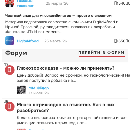
Главный
25 марта '26
1540
технолог
Честный знак для мясокомбинатов — просто о сложном
Материал подготовлен совместно с комьюнити Digital4food и
Ириной Правской, руководителем направления разработки
«Константа ИТ» И вот момент...
Digital4food
25 марта '26
1650
Форум
ПЕРЕЙТИ В ФОРУМ
3
Глюкозооксидаза - можно ли применять?
День добрый! Вопрос не срочной, но технологический) Н
завод поступила добавка на...
ММ Фёдор
13 июля '26
6
Много штрихкодов на этикетке. Как в них
разобраться?
Коллеги цифровизаторы-интеграторы, айтишники и все
умеющие отличать штрих-коды от...