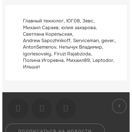
Главный технолог
ЮГ08
Зевс
Михаил Сараев
юлия захарова
Светлана Корельская
Andrew Sapozhnikoff
Serviceman
gever.
AntonSemenov
Нетычук Владимир
igorlesovsky
Firuzi Rajabzoda
Полина Игоревна
Михаил89
Leptodor
Ильшат
ПОДПИСАТЬСЯ НА НОВОСТИ