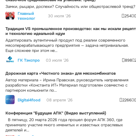
Замки, рыцари, доспехи? Случайность или общеотраслевой тренд?
Главный
30 июля '26
254
технолог
Традиция VS промышленное производство: как мы искали рецепт
и технологию идеальной ндуи
Адаптировать аутентичный продукт под реалии современного
мясоперерабатывающего предприятия — задача нетривиальная.
Еще сложнее при этом не...
ГК Тэкспро
03 июля '26
898
Дорожная карта «Честного знака» для мясокомбинатов
Автор материала – Ирина Правская, руководитель направления
разработки «Константа ИТ» Материал подготовлен совместно с
партнером комьюнити по...
Digital4food
08 апреля '26
2266
Конференция "Будущее АПК" (Видео выступлений)
В пятницу, 20 марта 2026 года прошел форум АПК 360, где
принимало участие много именитых и известных отраслевых
деятелей и...