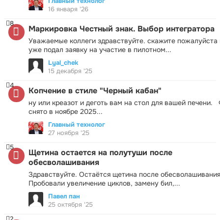
Главный технолог
16 января '26
8
Маркировка Честный знак. Выбор интегратора
Уважаемые коллеги здравствуйте. скажите пожалуйста 
уже подал заявку на участие в пилотном...
Lyal_chek
15 декабря '25
4
Копчение в стиле "Черный кабан"
ну или креазот и деготь вам на стол для вашей печени.
снято в ноябре 2025...
Главный технолог
27 ноября '25
5
Щетина остается на полутуши после
обесволашивания
Здравствуйте. Остаётся щетина после обесволашивания
Пробовали увеличение циклов, замену бил,...
Павел пан
25 октября '25
2