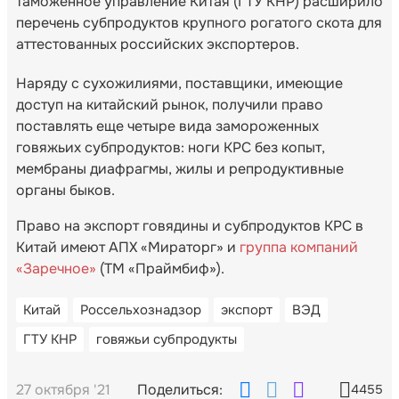
таможенное управление Китая (ГТУ КНР) расширило
перечень субпродуктов крупного рогатого скота для
аттестованных российских экспортеров.
Наряду с сухожилиями, поставщики, имеющие
доступ на китайский рынок, получили право
поставлять еще четыре вида замороженных
говяжьих субпродуктов: ноги КРС без копыт,
мембраны диафрагмы, жилы и репродуктивные
органы быков.
Право на экспорт говядины и субпродуктов КРС в
Китай имеют АПХ «Мираторг» и
группа компаний
«Заречное»
(ТМ «Праймбиф»).
Китай
Россельхознадзор
экспорт
ВЭД
ГТУ КНР
говяжьи субпродукты
27 октября '21
Поделиться:
4455