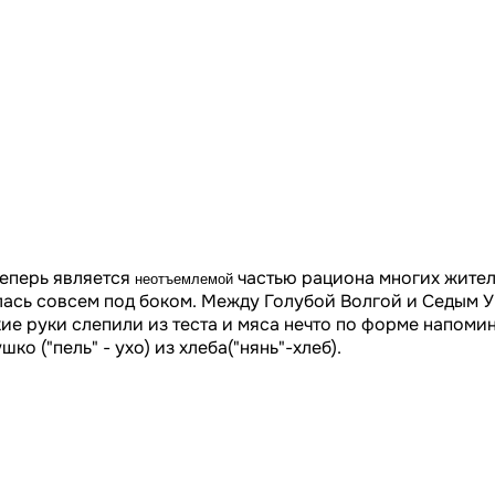
теперь является
частью рациона многих жител
неотъемлемой
лась совсем под боком. Между Голубой Волгой и Седым У
е руки слепили из теста и мяса нечто по форме напомина
о ("пель" - ухо) из хлеба("нянь"-хлеб).