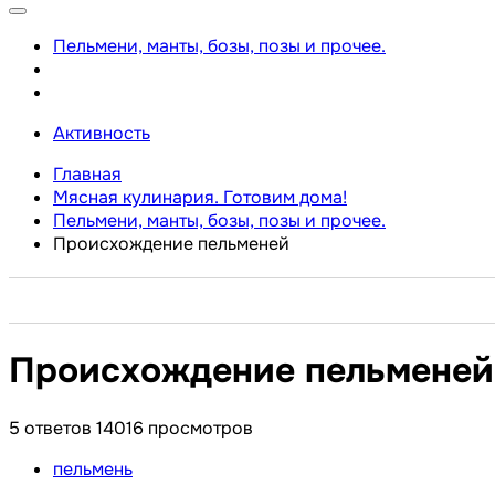
Пельмени, манты, бозы, позы и прочее.
Активность
Главная
Мясная кулинария. Готовим дома!
Пельмени, манты, бозы, позы и прочее.
Происхождение пельменей
Происхождение пельменей
5
ответов
14016
просмотров
пельмень