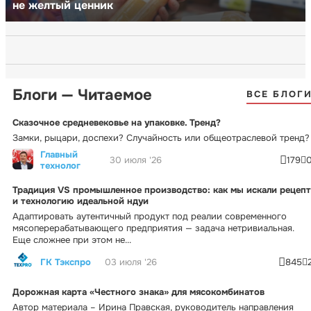
не желтый ценник
Блоги — Читаемое
ВСЕ БЛОГ
Сказочное средневековье на упаковке. Тренд?
Замки, рыцари, доспехи? Случайность или общеотраслевой тренд?
Главный
30 июля '26
179
технолог
Традиция VS промышленное производство: как мы искали рецепт
и технологию идеальной ндуи
Адаптировать аутентичный продукт под реалии современного
мясоперерабатывающего предприятия — задача нетривиальная.
Еще сложнее при этом не...
ГК Тэкспро
03 июля '26
845
Дорожная карта «Честного знака» для мясокомбинатов
Автор материала – Ирина Правская, руководитель направления