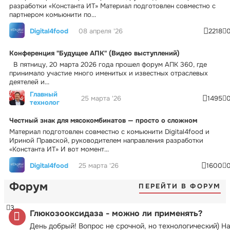
разработки «Константа ИТ» Материал подготовлен совместно с
партнером комьюнити по...
Digital4food
08 апреля '26
2218
Конференция "Будущее АПК" (Видео выступлений)
В пятницу, 20 марта 2026 года прошел форум АПК 360, где
принимало участие много именитых и известных отраслевых
деятелей и...
Главный
25 марта '26
1495
технолог
Честный знак для мясокомбинатов — просто о сложном
Материал подготовлен совместно с комьюнити Digital4food и
Ириной Правской, руководителем направления разработки
«Константа ИТ» И вот момент...
Digital4food
25 марта '26
1600
Форум
ПЕРЕЙТИ В ФОРУМ
3
Глюкозооксидаза - можно ли применять?
День добрый! Вопрос не срочной, но технологический) Н