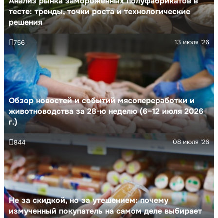
Анализ рынка замороженных полуфабрикатов в
тесте: тренды, точки роста и технологические
решения
13 июля '26
756
Обзор новостей и событий мясопереработки и
животноводства за 28-ю неделю (6–12 июля 2026
г.)
08 июля '26
844
Не за скидкой, но за утешением: почему
измученный покупатель на самом деле выбирает