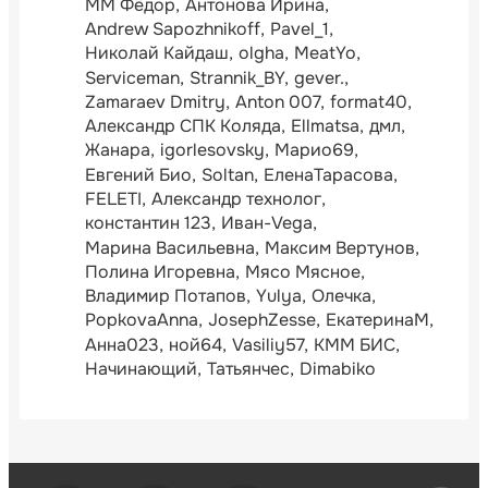
ММ Фёдор
Антонова Ирина
Andrew Sapozhnikoff
Pavel_1
Николай Кайдаш
olgha
MeatYo
Serviceman
Strannik_BY
gever.
Zamaraev Dmitry
Anton 007
format40
Александр СПК Коляда
Ellmatsa
дмл
Жанара
igorlesovsky
Марио69
Евгений Био
Soltan
ЕленаТарасова
FELETI
Александр технолог
константин 123
Иван-Vega
Марина Васильевна
Максим Вертунов
Полина Игоревна
Мясо Мясное
Владимир Потапов
Yulya
Олечка
PopkovaAnna
JosephZesse
ЕкатеринаМ
Анна023
ной64
Vasiliy57
КММ БИС
Начинающий
Татьянчес
Dimabiko