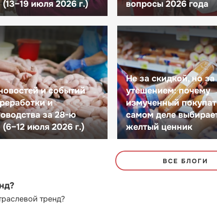
(13–19 июля 2026 г.)
вопросы 2026 года
Не за скидкой, но за
новостей и событий
утешением: почему
реработки и
измученный покупат
оводства за 28-ю
самом деле выбирае
(6–12 июля 2026 г.)
желтый ценник
ВСЕ БЛОГИ
енд?
траслевой тренд?