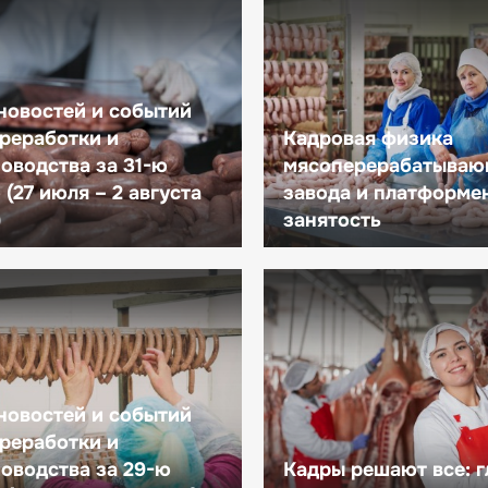
новостей и событий
реработки и
Кадровая физика
оводства за 31-ю
мясоперерабатываю
(27 июля – 2 августа
завода и платформе
)
занятость
новостей и событий
реработки и
оводства за 29-ю
Кадры решают все: 