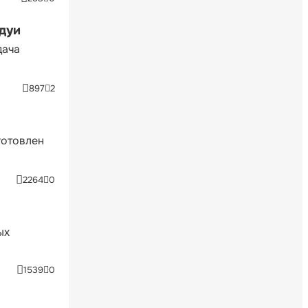
ндуи
дача
897
2
готовлен
2264
0
ых
1539
0