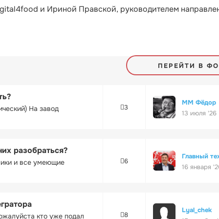
gital4food и Ириной Правской, руководителем направле
ПЕРЕЙТИ В Ф
ть?
ММ Фёдор
3
ический) На завод
13 июля '26
них разобраться?
Главный те
6
ники и все умеющие
16 января '2
егратора
Lyal_chek
8
ожалуйста кто уже подал