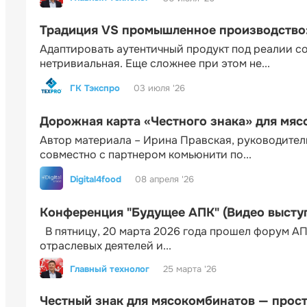
Традиция VS промышленное производство: 
Адаптировать аутентичный продукт под реалии 
нетривиальная. Еще сложнее при этом не...
ГК Тэкспро
03 июля '26
Дорожная карта «Честного знака» для мя
Автор материала – Ирина Правская, руководител
совместно с партнером комьюнити по...
Digital4food
08 апреля '26
Конференция "Будущее АПК" (Видео высту
В пятницу, 20 марта 2026 года прошел форум АП
отраслевых деятелей и...
Главный технолог
25 марта '26
Честный знак для мясокомбинатов — прос