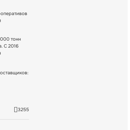
кооперативов
м
1000 тонн
. С 2016
н
поставщиков:
3255