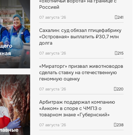
«охотничьи ворота» на границе с
Россией
07 августа '26
241
Сахалин: суд обязал птицефабрику
«Островная» выплатить ₽30,7 млн
долга
щего
нная
07 августа '26
215
«Мираторг» призвал животноводов
сделать ставку на отечественную
геномную оценку
07 августа '26
220
Арбитраж поддержал компанию
«Анком» в споре с ЧМПЗ о
товарном знаке «Губернский»
07 августа '26
238
главные