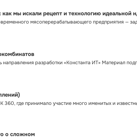
как мы искали рецепт и технологию идеальной 
современного мясоперерабатывающего предприятия — за
сокомбинатов
ь направления разработки «Константа ИТ» Материал под
плений)
К 360, где принимало участие много именитых и известн
то о сложном