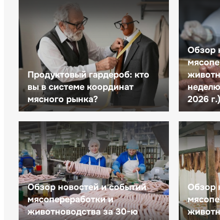
Обзор 
мясопе
Продуктовый гардероб: кто
животн
вы в системе координат
неделю 
мясного рынка?
2026 г.
Обзор новостей и событий
Обзор 
мясопереработки и
мясопе
животноводства за 30-ю
животн