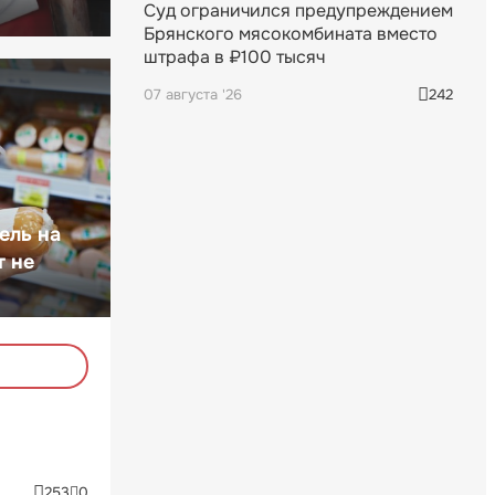
Суд ограничился предупреждением
Брянского мясокомбината вместо
штрафа в ₽100 тысяч
07 августа '26
242
ель на
т не
253
0