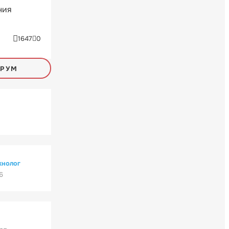
ния
1647
0
ОРУМ
хнолог
6