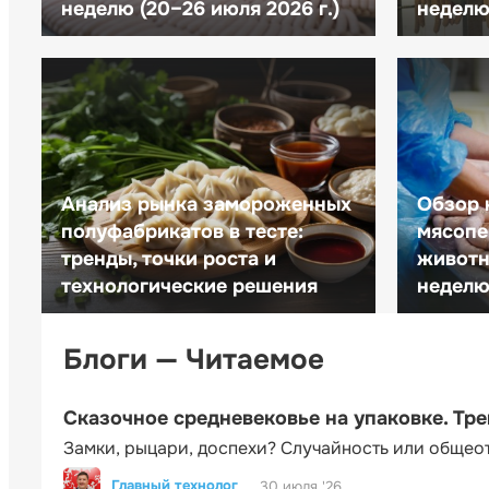
неделю (20–26 июля 2026 г.)
неделю 
Анализ рынка замороженных
Обзор 
полуфабрикатов в тесте:
мясопе
тренды, точки роста и
животн
технологические решения
неделю 
Блоги — Читаемое
Сказочное средневековье на упаковке. Тр
Замки, рыцари, доспехи? Случайность или общео
Главный технолог
30 июля '26