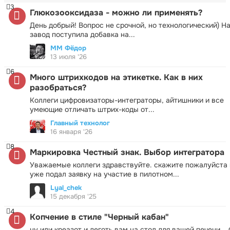
3
Глюкозооксидаза - можно ли применять?
День добрый! Вопрос не срочной, но технологический) Н
завод поступила добавка на...
ММ Фёдор
13 июля '26
6
Много штрихкодов на этикетке. Как в них
разобраться?
Коллеги цифровизаторы-интеграторы, айтишники и все
умеющие отличать штрих-коды от...
Главный технолог
16 января '26
8
Маркировка Честный знак. Выбор интегратора
Уважаемые коллеги здравствуйте. скажите пожалуйста 
уже подал заявку на участие в пилотном...
Lyal_chek
15 декабря '25
4
Копчение в стиле "Черный кабан"
ну или креазот и деготь вам на стол для вашей печени.