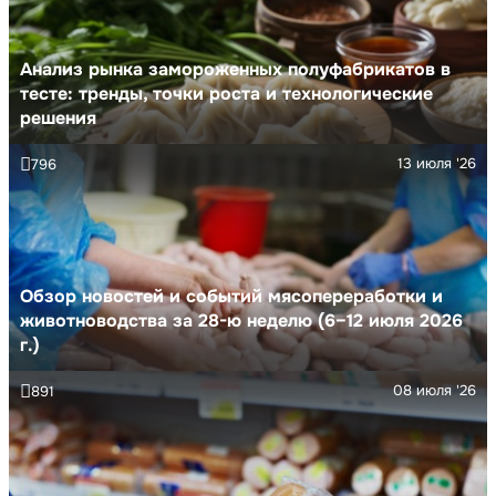
Анализ рынка замороженных полуфабрикатов в
тесте: тренды, точки роста и технологические
решения
13 июля '26
796
Обзор новостей и событий мясопереработки и
животноводства за 28-ю неделю (6–12 июля 2026
г.)
08 июля '26
891