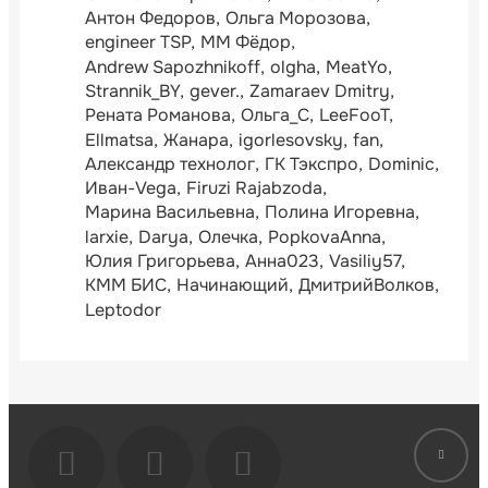
Антон Федоров
Ольга Морозова
engineer TSP
ММ Фёдор
Andrew Sapozhnikoff
olgha
MeatYo
Strannik_BY
gever.
Zamaraev Dmitry
Рената Романова
Ольга_С
LeeFooT
Ellmatsa
Жанара
igorlesovsky
fan
Александр технолог
ГК Тэкспро
Dominic
Иван-Vega
Firuzi Rajabzoda
Марина Васильевна
Полина Игоревна
larxie
Darya
Олечка
PopkovaAnna
Юлия Григорьева
Анна023
Vasiliy57
КММ БИС
Начинающий
ДмитрийВолков
Leptodor