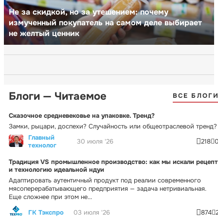
Не за скидкой, но за утешением: почему
измученный покупатель на самом деле выбирает
не желтый ценник
Блоги — Читаемое
ВСЕ БЛОГ
Сказочное средневековье на упаковке. Тренд?
Замки, рыцари, доспехи? Случайность или общеотраслевой тренд?
Главный
30 июля '26
218
технолог
Традиция VS промышленное производство: как мы искали рецепт
и технологию идеальной ндуи
Адаптировать аутентичный продукт под реалии современного
мясоперерабатывающего предприятия — задача нетривиальная.
Еще сложнее при этом не...
ГК Тэкспро
03 июля '26
874