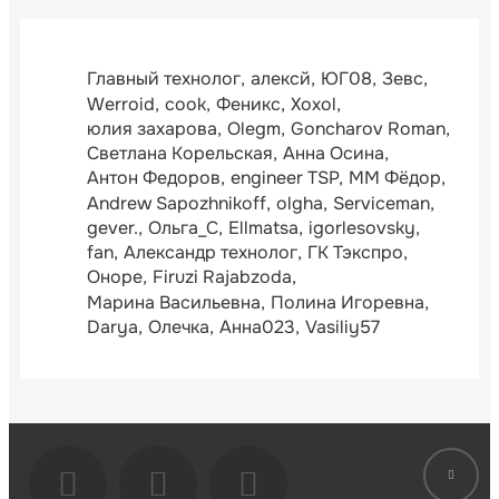
Главный технолог
алексй
ЮГ08
Зевс
Werroid
cook
Феникс
Xoxol
юлия захарова
Olegm
Goncharov Roman
Светлана Корельская
Анна Осина
Антон Федоров
engineer TSP
ММ Фёдор
Andrew Sapozhnikoff
olgha
Serviceman
gever.
Ольга_С
Ellmatsa
igorlesovsky
fan
Александр технолог
ГК Тэкспро
Оноре
Firuzi Rajabzoda
Марина Васильевна
Полина Игоревна
Darya
Олечка
Анна023
Vasiliy57