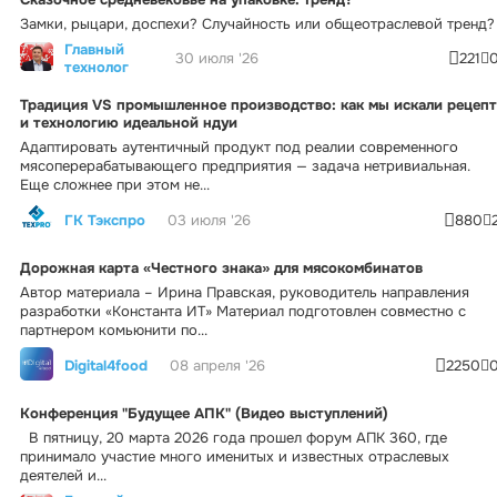
Замки, рыцари, доспехи? Случайность или общеотраслевой тренд?
Главный
30 июля '26
221
технолог
Традиция VS промышленное производство: как мы искали рецепт
и технологию идеальной ндуи
Адаптировать аутентичный продукт под реалии современного
мясоперерабатывающего предприятия — задача нетривиальная.
Еще сложнее при этом не...
ГК Тэкспро
03 июля '26
880
Дорожная карта «Честного знака» для мясокомбинатов
Автор материала – Ирина Правская, руководитель направления
разработки «Константа ИТ» Материал подготовлен совместно с
партнером комьюнити по...
Digital4food
08 апреля '26
2250
Конференция "Будущее АПК" (Видео выступлений)
В пятницу, 20 марта 2026 года прошел форум АПК 360, где
принимало участие много именитых и известных отраслевых
деятелей и...