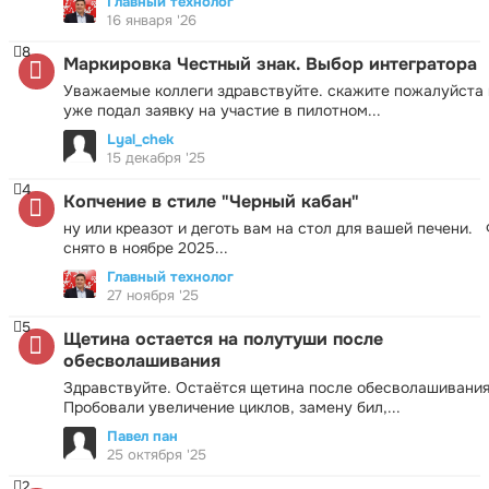
Главный технолог
16 января '26
8
Маркировка Честный знак. Выбор интегратора
Уважаемые коллеги здравствуйте. скажите пожалуйста 
уже подал заявку на участие в пилотном...
Lyal_chek
15 декабря '25
4
Копчение в стиле "Черный кабан"
ну или креазот и деготь вам на стол для вашей печени.
снято в ноябре 2025...
Главный технолог
27 ноября '25
5
Щетина остается на полутуши после
обесволашивания
Здравствуйте. Остаётся щетина после обесволашивания
Пробовали увеличение циклов, замену бил,...
Павел пан
25 октября '25
2