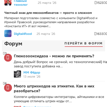
Главный
25 марта '26
1523
технолог
Честный знак для мясокомбинатов — просто о сложном
Материал подготовлен совместно с комьюнити Digital4food и
Ириной Правской, руководителем направления разработки
«Константа ИТ» И вот момент...
Digital4food
25 марта '26
1633
Форум
ПЕРЕЙТИ В ФОРУМ
3
Глюкозооксидаза - можно ли применять?
День добрый! Вопрос не срочной, но технологический) Н
завод поступила добавка на...
ММ Фёдор
13 июля '26
6
Много штрихкодов на этикетке. Как в них
разобраться?
Коллеги цифровизаторы-интеграторы, айтишники и все
умеющие отличать штрих-коды от...