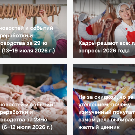
новостей и событий
реработки и
оводства за 29-ю
Кадры решают все: 
(13–19 июля 2026 г.)
вопросы 2026 года
Не за скидкой, но за
новостей и событий
утешением: почему
реработки и
измученный покупат
оводства за 28-ю
самом деле выбирае
(6–12 июля 2026 г.)
желтый ценник