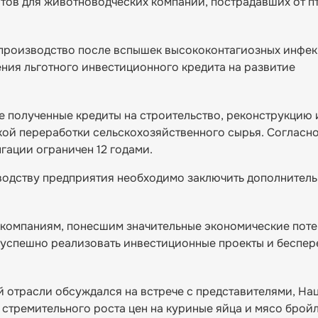
тов для животноводческих компаний, пострадавших от п
производство после вспышек высококонтагиозных инфе
ния льготного инвестиционного кредита на развитие
е полученные кредиты на строительство, реконструкцию 
кой переработки сельскохозяйственного сырья. Согласн
гации ограничен 12 годами.
водству предприятия необходимо заключить дополнител
 компаниям, понесшим значительные экономические поте
, успешно реализовать инвестиционные проекты и беспе
й отрасли обсуждался на встрече с представителями, На
стремительного роста цен на куриные яйца и мясо брой