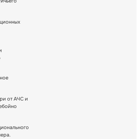
тичьего
кционных
и
о
ьное
ри от АЧС и
ребойно
ционального
лера.