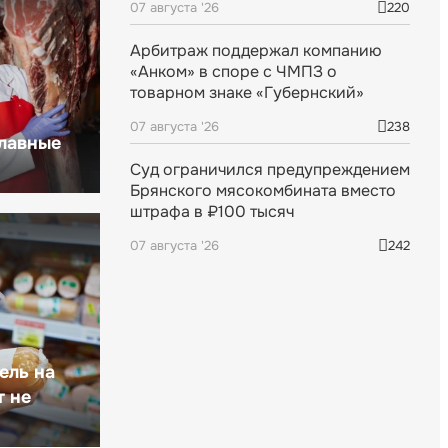
07 августа '26
220
Арбитраж поддержал компанию
«Анком» в споре с ЧМПЗ о
товарном знаке «Губернский»
07 августа '26
238
главные
Суд ограничился предупреждением
Брянского мясокомбината вместо
штрафа в ₽100 тысяч
07 августа '26
242
ель на
т не