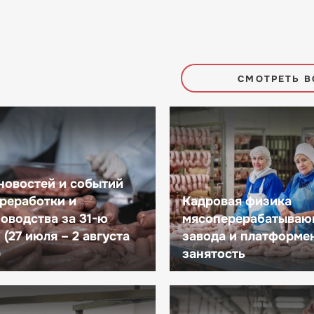
СМОТРЕТЬ В
новостей и событий
реработки и
Кадровая физика
оводства за 31-ю
мясоперерабатываю
(27 июля – 2 августа
завода и платформе
)
занятость