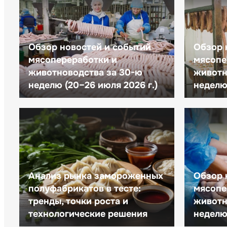
Обзор новостей и событий
Обзор 
мясопереработки и
мясопе
животноводства за 30-ю
животн
неделю (20–26 июля 2026 г.)
неделю 
Анализ рынка замороженных
Обзор 
полуфабрикатов в тесте:
мясопе
тренды, точки роста и
животн
технологические решения
неделю 