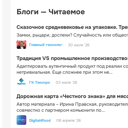
Блоги — Читаемое
Сказочное средневековье на упаковке. Тр
Замки, рыцари, доспехи? Случайность или общео
Главный технолог
30 июля '26
Традиция VS промышленное производство: 
Адаптировать аутентичный продукт под реалии 
нетривиальная. Еще сложнее при этом не...
ГК Тэкспро
03 июля '26
Дорожная карта «Честного знака» для мя
Автор материала – Ирина Правская, руководител
совместно с партнером комьюнити по...
Digital4food
08 апреля '26