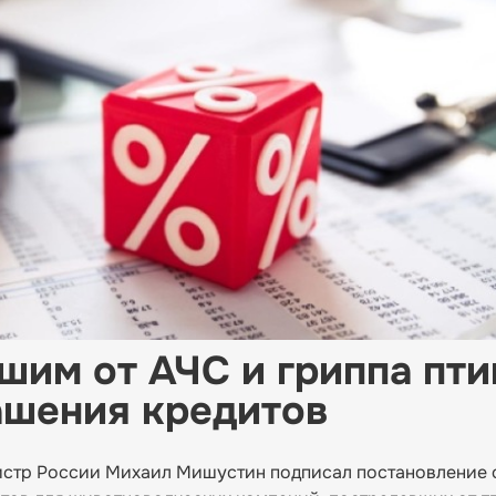
шим от АЧС и гриппа пти
ашения кредитов
истр России Михаил Мишустин подписал постановление 