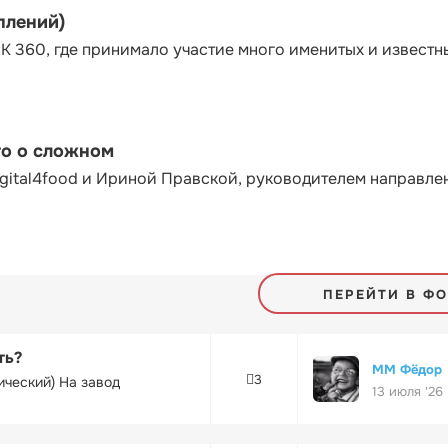
плений)
К 360, где принимало участие много именитых и известн
то о сложном
gital4food и Ириной Правской, руководителем направле
ПЕРЕЙТИ В Ф
ть?
ММ Фёдор
3
ический) На завод
13 июля '26