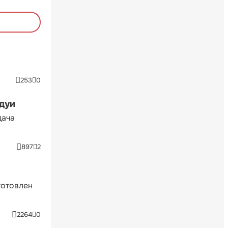
253
0
ндуи
дача
897
2
готовлен
2264
0