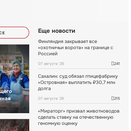
Еще новости
СЕ
Финляндия закрывает все
«охотничьи ворота» на границе с
Россией
07 августа '26
241
Сахалин: суд обязал птицефабрику
«Островная» выплатить ₽30,7 млн
долга
щего
нная
07 августа '26
215
«Мираторг» призвал животноводов
сделать ставку на отечественную
геномную оценку