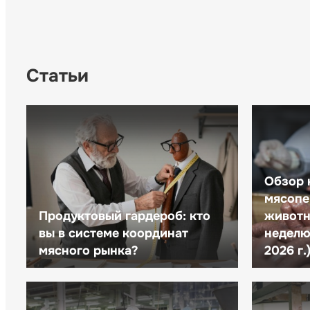
Статьи
Обзор 
мясопе
Продуктовый гардероб: кто
животн
вы в системе координат
неделю 
мясного рынка?
2026 г.