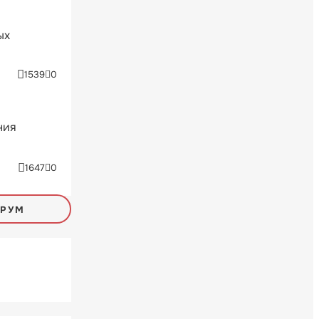
ых
1539
0
ния
1647
0
ОРУМ