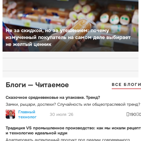
Не за скидкой, но за утешением: почему
измученный покупатель на самом деле выбирает
не желтый ценник
Блоги — Читаемое
ВСЕ БЛОГ
Сказочное средневековье на упаковке. Тренд?
Замки, рыцари, доспехи? Случайность или общеотраслевой тренд?
Главный
30 июля '26
190
технолог
Традиция VS промышленное производство: как мы искали рецепт
и технологию идеальной ндуи
Адаптировать аутентичный продукт под реалии современного