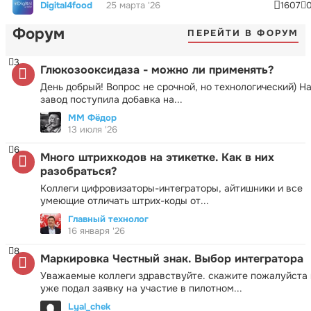
Digital4food
25 марта '26
1607
Форум
ПЕРЕЙТИ В ФОРУМ
3
Глюкозооксидаза - можно ли применять?
День добрый! Вопрос не срочной, но технологический) Н
завод поступила добавка на...
ММ Фёдор
13 июля '26
6
Много штрихкодов на этикетке. Как в них
разобраться?
Коллеги цифровизаторы-интеграторы, айтишники и все
умеющие отличать штрих-коды от...
Главный технолог
16 января '26
8
Маркировка Честный знак. Выбор интегратора
Уважаемые коллеги здравствуйте. скажите пожалуйста 
уже подал заявку на участие в пилотном...
Lyal_chek