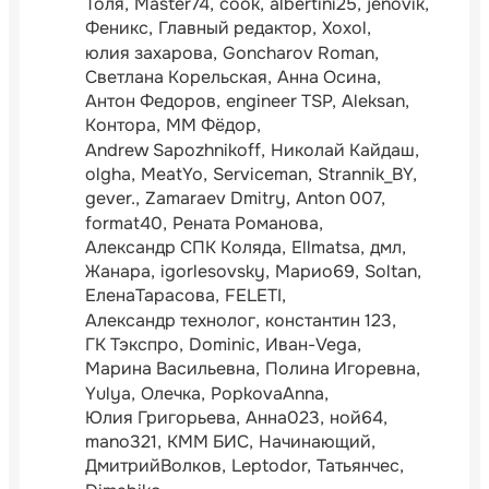
Толя
Master74
cook
albertini25
jenovik
Феникс
Главный редактор
Xoxol
юлия захарова
Goncharov Roman
Светлана Корельская
Анна Осина
Антон Федоров
engineer TSP
Aleksan
Контора
ММ Фёдор
Andrew Sapozhnikoff
Николай Кайдаш
olgha
MeatYo
Serviceman
Strannik_BY
gever.
Zamaraev Dmitry
Anton 007
format40
Рената Романова
Александр СПК Коляда
Ellmatsa
дмл
Жанара
igorlesovsky
Марио69
Soltan
ЕленаТарасова
FELETI
Александр технолог
константин 123
ГК Тэкспро
Dominic
Иван-Vega
Марина Васильевна
Полина Игоревна
Yulya
Олечка
PopkovaAnna
Юлия Григорьева
Анна023
ной64
mano321
КММ БИС
Начинающий
ДмитрийВолков
Leptodor
Татьянчес