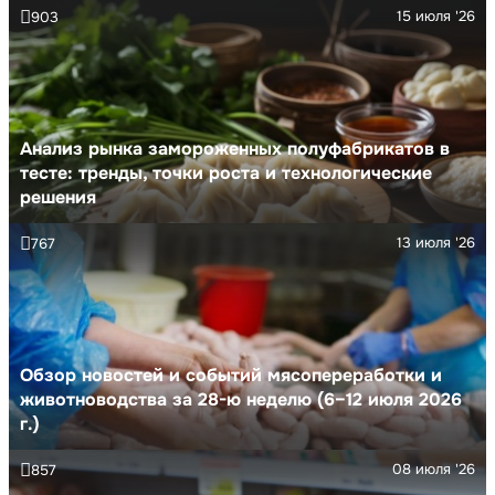
15 июля '26
903
Анализ рынка замороженных полуфабрикатов в
тесте: тренды, точки роста и технологические
решения
13 июля '26
767
Обзор новостей и событий мясопереработки и
животноводства за 28-ю неделю (6–12 июля 2026
г.)
08 июля '26
857