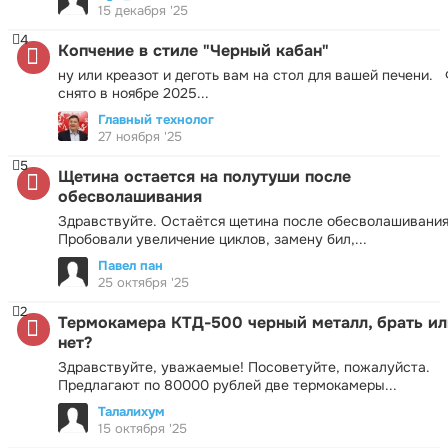
15 декабря '25
4
Копчение в стиле "Черный кабан"
ну или креазот и деготь вам на стол для вашей печени.
снято в ноябре 2025...
Главный технолог
27 ноября '25
5
Щетина остается на полутуши после
обесволашивания
Здравствуйте. Остаётся щетина после обесволашивания
Пробовали увеличение циклов, замену бил,...
Павел пан
25 октября '25
2
Термокамера КТД-500 черный металл, брать ил
нет?
Здравствуйте, уважаемые! Посоветуйте, пожалуйста.
Предлагают по 80000 рублей две термокамеры...
Талалихум
15 октября '25