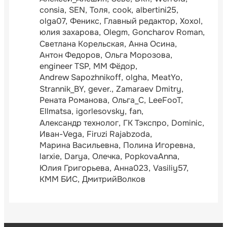
consia
SEN
Толя
cook
albertini25
olga07
Феникс
Главный редактор
Xoxol
юлия захарова
Olegm
Goncharov Roman
Светлана Корельская
Анна Осина
Антон Федоров
Ольга Морозова
engineer TSP
ММ Фёдор
Andrew Sapozhnikoff
olgha
MeatYo
Strannik_BY
gever.
Zamaraev Dmitry
Рената Романова
Ольга_С
LeeFooT
Ellmatsa
igorlesovsky
fan
Александр технолог
ГК Тэкспро
Dominic
Иван-Vega
Firuzi Rajabzoda
Марина Васильевна
Полина Игоревна
larxie
Darya
Олечка
PopkovaAnna
Юлия Григорьева
Анна023
Vasiliy57
КММ БИС
ДмитрийВолков