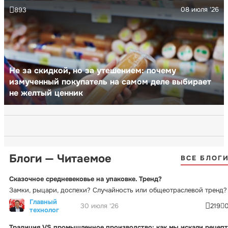
08 июля '26
893
Не за скидкой, но за утешением: почему
измученный покупатель на самом деле выбирает
не желтый ценник
Блоги — Читаемое
ВСЕ БЛОГ
Сказочное средневековье на упаковке. Тренд?
Замки, рыцари, доспехи? Случайность или общеотраслевой тренд?
Главный
30 июля '26
219
технолог
Традиция VS промышленное производство: как мы искали рецепт