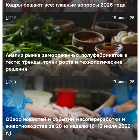
Кадры решают все: главные вопросы 2026 года
15 июля '26
936
Анализ рынка замороженных полуфабрикатов в
тесте: тренды, точки роста и технологические
решения
13 июля '26
798
Обзор новостей и событий мясопереработки и
животноводства за 28-ю неделю (6–12 июля 2026
г.)