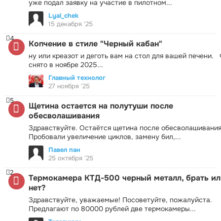
уже подал заявку на участие в пилотном...
Lyal_chek
15 декабря '25
4
Копчение в стиле "Черный кабан"
ну или креазот и деготь вам на стол для вашей печени.
снято в ноябре 2025...
Главный технолог
27 ноября '25
5
Щетина остается на полутуши после
обесволашивания
Здравствуйте. Остаётся щетина после обесволашивания
Пробовали увеличение циклов, замену бил,...
Павел пан
25 октября '25
2
Термокамера КТД-500 черный металл, брать ил
нет?
Здравствуйте, уважаемые! Посоветуйте, пожалуйста.
Предлагают по 80000 рублей две термокамеры...