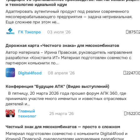
и технологию идеальной ндуи
Адаптировать аутентичный продукт под реалии современного
мясоперерабатывающего предприятия — задача нетривиальная.
Еще сложнее при этом не...
ГК Тэкспро
03 июля '26
875
Дорожная карта «Честного знака» для мясокомбинатов
Автор материала – Ирина Правская, руководитель направления
разработки «Константа ИТ» Материал подготовлен совместно с
партнером комьюнити по...
Digital4food
08 апреля '26
2247
Конференция "Будущее АПК" (Видео выступлений)
В пятницу, 20 марта 2026 года прошел форум АПК 360, где
принимало участие много именитых и известных отраслевых
деятелей и...
Главный
25 марта '26
1522
технолог
Честный знак для мясокомбинатов — просто о сложном
Материал подготовлен совместно с комьюнити Digital4food и
Ириной Правской, руководителем направления разработки