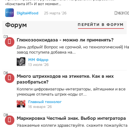
«Константа ИТ» И вот момент...
Digital4food
25 марта '26
1631
Форум
ПЕРЕЙТИ В ФОРУМ
3
Глюкозооксидаза - можно ли применять?
День добрый! Вопрос не срочной, но технологический) Н
завод поступила добавка на...
ММ Фёдор
13 июля '26
6
Много штрихкодов на этикетке. Как в них
разобраться?
Коллеги цифровизаторы-интеграторы, айтишники и все
умеющие отличать штрих-коды от...
Главный технолог
16 января '26
8
Маркировка Честный знак. Выбор интегратора
Уважаемые коллеги здравствуйте. скажите пожалуйста 