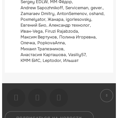
Sergey EDLW
ММ Фёдор
Andrew Sapozhnikoff
Serviceman
gever.
Zamaraev Dmitry
AntonSemenov
oshand
Poxmelyator
Жанара
igorlesovsky
Евгений Био
Александр технолог
Иван-Vega
Firuzi Rajabzoda
Максим Вертунов
Полина Игоревна
Олечка
PopkovaAnna
Михаил Трапезников
Анастасия Карташова
Vasiliy57
КММ БИС
Leptodor
Ильшат
ПОДПИСАТЬСЯ НА НОВОСТИ