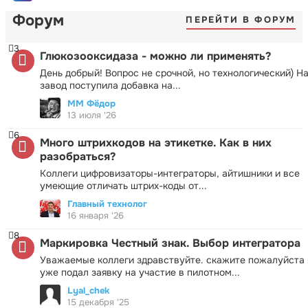
Форум
ПЕРЕЙТИ В ФОРУМ
3
Глюкозооксидаза - можно ли применять?
День добрый! Вопрос не срочной, но технологический) Н
завод поступила добавка на...
ММ Фёдор
13 июля '26
6
Много штрихкодов на этикетке. Как в них
разобраться?
Коллеги цифровизаторы-интеграторы, айтишники и все
умеющие отличать штрих-коды от...
Главный технолог
16 января '26
8
Маркировка Честный знак. Выбор интегратора
Уважаемые коллеги здравствуйте. скажите пожалуйста 
уже подал заявку на участие в пилотном...
Lyal_chek
15 декабря '25