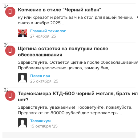
4
Копчение в стиле "Черный кабан"
ну или креазот и деготь вам на стол для вашей печени.
снято в ноябре 2025...
Главный технолог
27 ноября '25
5
Щетина остается на полутуши после
обесволашивания
Здравствуйте. Остаётся щетина после обесволашивания
Пробовали увеличение циклов, замену бил,...
Павел пан
25 октября '25
2
Термокамера КТД-500 черный металл, брать ил
нет?
Здравствуйте, уважаемые! Посоветуйте, пожалуйста.
Предлагают по 80000 рублей две термокамеры...
Талалихум
15 октября '25