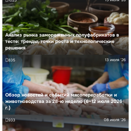
1025
Анализ рынка замороженных полуфабрикатов в
тесте: тренды, точки роста и технологические
решения
13 июля '26
835
Обзор новостей и событий мясопереработки и
животноводства за 28-ю неделю (6–12 июля 2026
г.)
08 июля '26
933