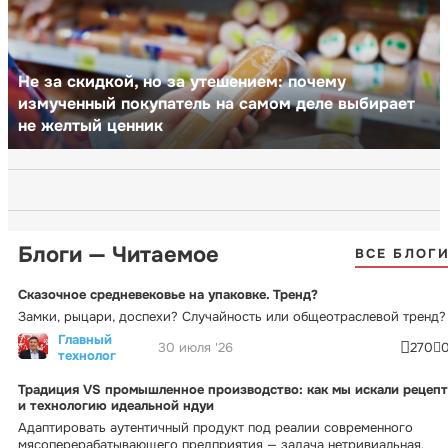
Не за скидкой, но за утешением: почему
измученный покупатель на самом деле выбирает
не желтый ценник
Блоги — Читаемое
ВСЕ БЛОГ
Сказочное средневековье на упаковке. Тренд?
Замки, рыцари, доспехи? Случайность или общеотраслевой тренд?
Главный
30 июля '26
270
технолог
Традиция VS промышленное производство: как мы искали рецепт
и технологию идеальной ндуи
Адаптировать аутентичный продукт под реалии современного
мясоперерабатывающего предприятия — задача нетривиальная.