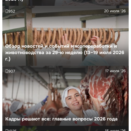
20 июля '26
952
Обзор новостей и событий мясопереработки и
животноводства за 29-ю неделю (13–19 июля 2026
г.)
17 июля '26
907
Кадры решают все: главные вопросы 2026 года
15 июля '26