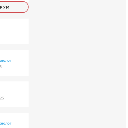
ОРУМ
хнолог
6
'25
хнолог