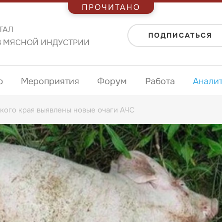
ПРОЧИТАНО
ТАЛ
ПОДПИСАТЬСЯ
В МЯСНОЙ ИНДУСТРИИ
ю
Мероприятия
Форум
Работа
Анали
кого края выявлены новые очаги АЧС