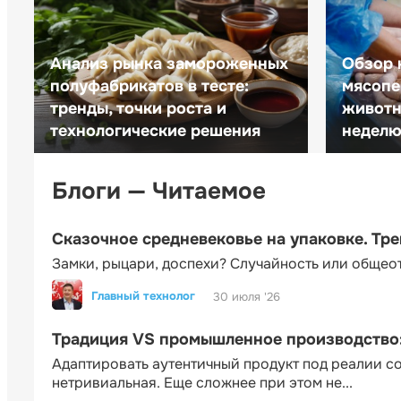
Анализ рынка замороженных
Обзор 
полуфабрикатов в тесте:
мясопе
тренды, точки роста и
животн
технологические решения
неделю 
Блоги — Читаемое
Сказочное средневековье на упаковке. Тр
Замки, рыцари, доспехи? Случайность или общео
Главный технолог
30 июля '26
Традиция VS промышленное производство: 
Адаптировать аутентичный продукт под реалии 
нетривиальная. Еще сложнее при этом не...