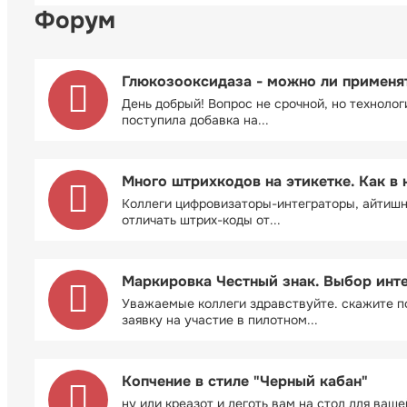
Форум
Глюкозооксидаза - можно ли применя
День добрый! Вопрос не срочной, но технолог
поступила добавка на...
Много штрихкодов на этикетке. Как в 
Коллеги цифровизаторы-интеграторы, айтиш
отличать штрих-коды от...
Маркировка Честный знак. Выбор инт
Уважаемые коллеги здравствуйте. скажите п
заявку на участие в пилотном...
Копчение в стиле "Черный кабан"
ну или креазот и деготь вам на стол для ваш