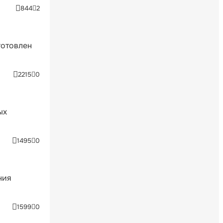
844
2
готовлен
2215
0
ых
1495
0
ния
1599
0