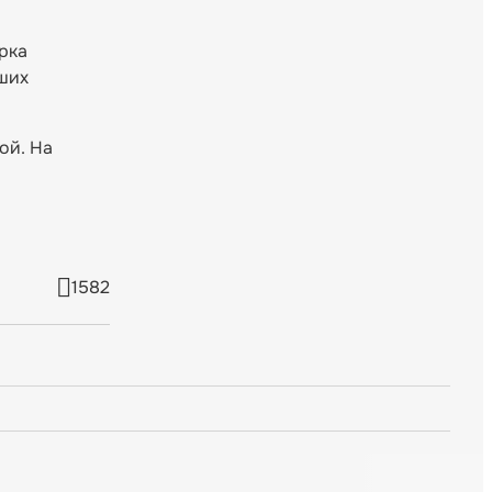
рка
бших
ой. На
1582