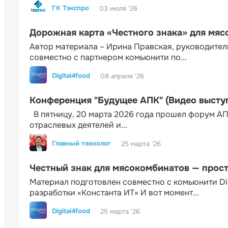
ГК Тэкспро
03 июля '26
Дорожная карта «Честного знака» для мя
Автор материала – Ирина Правская, руководител
совместно с партнером комьюнити по...
Digital4food
08 апреля '26
Конференция "Будущее АПК" (Видео высту
В пятницу, 20 марта 2026 года прошел форум АП
отраслевых деятелей и...
Главный технолог
25 марта '26
Честный знак для мясокомбинатов — прос
Материал подготовлен совместно с комьюнити Di
разработки «Константа ИТ» И вот момент...
Digital4food
25 марта '26