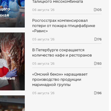
Талицкого мясокомбината
щего
06 августа '26
105
нная
Росгосстрах компенсировал
потери от пожара птицефабрике
«Равис»
05 августа '26
176
В Петербурге сокращается
количество кафе и ресторанов
05 августа '26
193
«Омский бекон» наращивает
главные
производство продукции
маринадной группы
05 августа '26
196