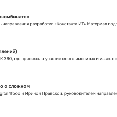
сокомбинатов
ь направления разработки «Константа ИТ» Материал под
плений)
К 360, где принимало участие много именитых и известн
то о сложном
gital4food и Ириной Правской, руководителем направле