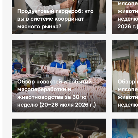
мясопе
Продуктовый гардероб: кто
животн
вы в системе координат
неделю 
мясного рынка?
2026 г.
Обзор новостей и событий
Обзор 
мясопереработки и
мясопе
животноводства за 30-ю
животн
неделю (20–26 июля 2026 г.)
неделю 