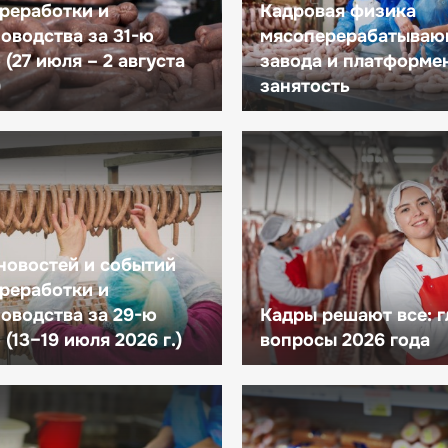
реработки и
Кадровая физика
оводства за 31-ю
мясоперерабатываю
(27 июля – 2 августа
завода и платформе
)
занятость
новостей и событий
реработки и
оводства за 29-ю
Кадры решают все: 
(13–19 июля 2026 г.)
вопросы 2026 года