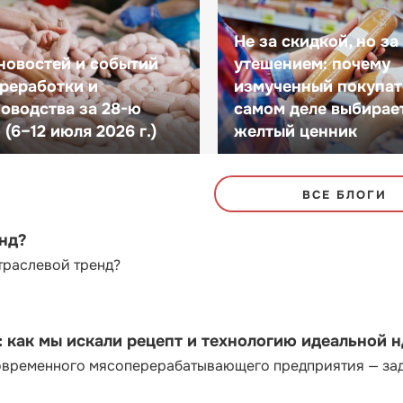
Не за скидкой, но за
новостей и событий
утешением: почему
реработки и
измученный покупат
оводства за 28-ю
самом деле выбирае
(6–12 июля 2026 г.)
желтый ценник
ВСЕ БЛОГИ
енд?
траслевой тренд?
как мы искали рецепт и технологию идеальной 
современного мясоперерабатывающего предприятия — за