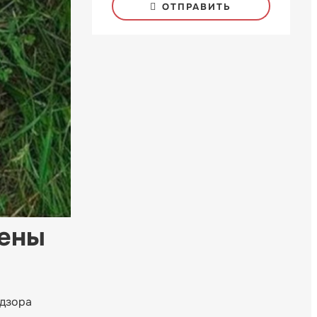
ОТПРАВИТЬ
лены
адзора