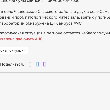
канской чумы свиней в Приморском крае.
в селе Чкаловское Спасского района и двух в селе Сама
овании проб патологического материала, взятых у поги
 лаборатории обнаружена ДНК вируса АЧС.
зоотическая ситуация в регионе остается неблагополучн
ыявлено два очага АЧС
.
ская ситуация
Поделиться: