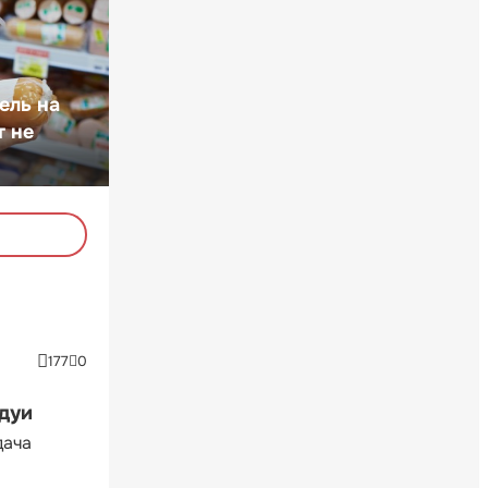
ель на
т не
177
0
ндуи
дача