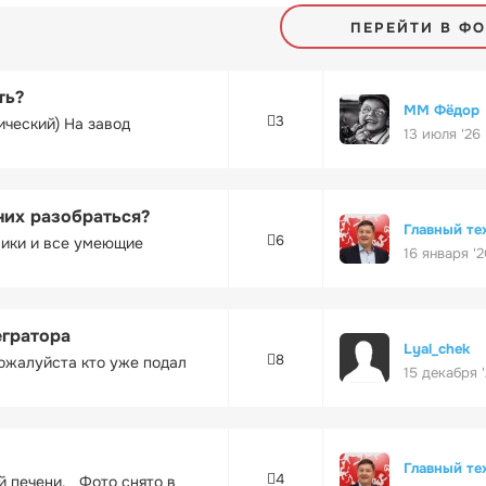
ПЕРЕЙТИ В Ф
ть?
ММ Фёдор
3
ический) На завод
13 июля '26
них разобраться?
Главный те
6
ники и все умеющие
16 января '2
егратора
Lyal_chek
8
ожалуйста кто уже подал
15 декабря 
Главный те
4
ей печени. Фото снято в