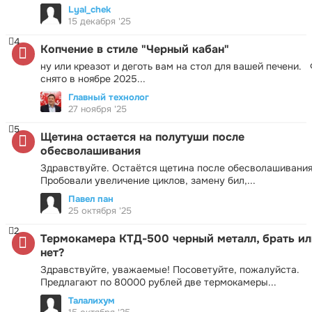
Lyal_chek
15 декабря '25
4
Копчение в стиле "Черный кабан"
ну или креазот и деготь вам на стол для вашей печени.
снято в ноябре 2025...
Главный технолог
27 ноября '25
5
Щетина остается на полутуши после
обесволашивания
Здравствуйте. Остаётся щетина после обесволашивания
Пробовали увеличение циклов, замену бил,...
Павел пан
25 октября '25
2
Термокамера КТД-500 черный металл, брать ил
нет?
Здравствуйте, уважаемые! Посоветуйте, пожалуйста.
Предлагают по 80000 рублей две термокамеры...
Талалихум