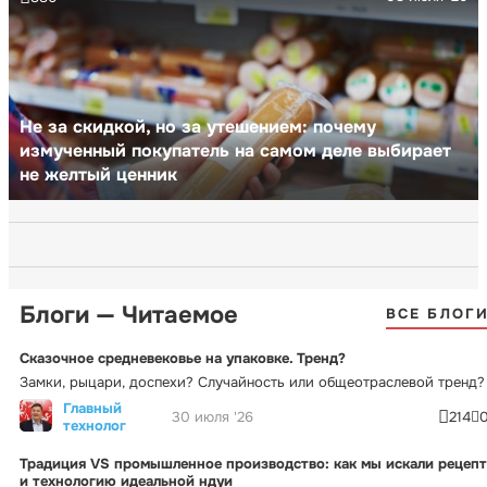
Не за скидкой, но за утешением: почему
измученный покупатель на самом деле выбирает
не желтый ценник
Блоги — Читаемое
ВСЕ БЛОГ
Сказочное средневековье на упаковке. Тренд?
Замки, рыцари, доспехи? Случайность или общеотраслевой тренд?
Главный
30 июля '26
214
технолог
Традиция VS промышленное производство: как мы искали рецепт
и технологию идеальной ндуи