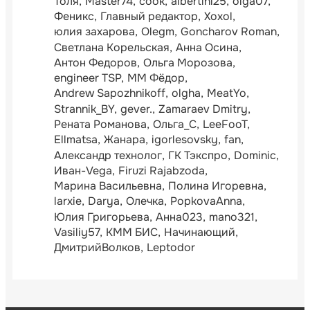
Толя
Master74
cook
albertini25
olga07
Феникс
Главный редактор
Xoxol
юлия захарова
Olegm
Goncharov Roman
Светлана Корельская
Анна Осина
Антон Федоров
Ольга Морозова
engineer TSP
ММ Фёдор
Andrew Sapozhnikoff
olgha
MeatYo
Strannik_BY
gever.
Zamaraev Dmitry
Рената Романова
Ольга_С
LeeFooT
Ellmatsa
Жанара
igorlesovsky
fan
Александр технолог
ГК Тэкспро
Dominic
Иван-Vega
Firuzi Rajabzoda
Марина Васильевна
Полина Игоревна
larxie
Darya
Олечка
PopkovaAnna
Юлия Григорьева
Анна023
mano321
Vasiliy57
КММ БИС
Начинающий
ДмитрийВолков
Leptodor