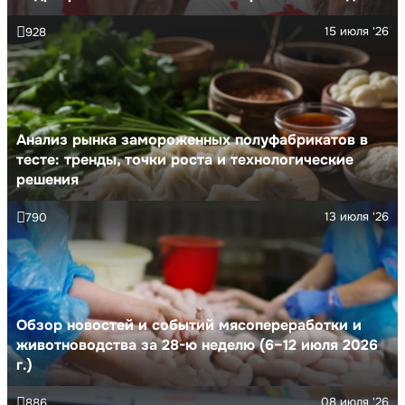
15 июля '26
928
Анализ рынка замороженных полуфабрикатов в
тесте: тренды, точки роста и технологические
решения
13 июля '26
790
Обзор новостей и событий мясопереработки и
животноводства за 28-ю неделю (6–12 июля 2026
г.)
08 июля '26
886